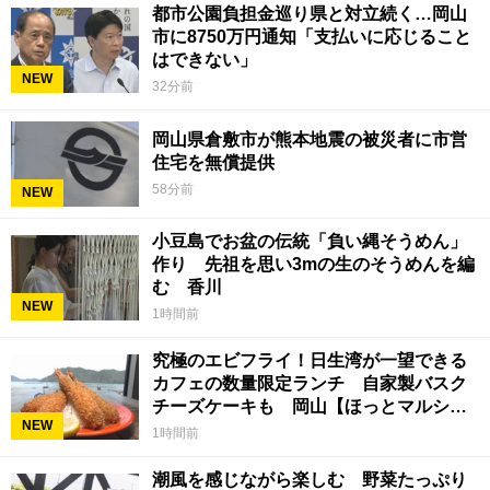
都市公園負担金巡り県と対立続く…岡山
市に8750万円通知「支払いに応じること
はできない」
NEW
32分前
岡山県倉敷市が熊本地震の被災者に市営
住宅を無償提供
58分前
NEW
小豆島でお盆の伝統「負い縄そうめん」
作り 先祖を思い3mの生のそうめんを編
む 香川
NEW
1時間前
究極のエビフライ！日生湾が一望できる
カフェの数量限定ランチ 自家製バスク
チーズケーキも 岡山【ほっとマルシ
NEW
ェ】
1時間前
潮風を感じながら楽しむ 野菜たっぷり