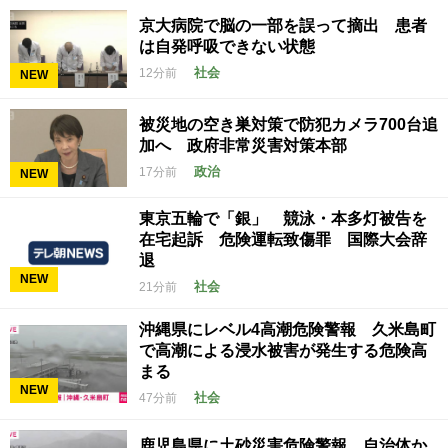
京大病院で脳の一部を誤って摘出 患者
は自発呼吸できない状態
社会
12分前
NEW
被災地の空き巣対策で防犯カメラ700台追
加へ 政府非常災害対策本部
政治
17分前
NEW
東京五輪で「銀」 競泳・本多灯被告を
在宅起訴 危険運転致傷罪 国際大会辞
退
NEW
社会
21分前
沖縄県にレベル4高潮危険警報 久米島町
で高潮による浸水被害が発生する危険高
まる
NEW
社会
47分前
鹿児島県に土砂災害危険警報 自治体か