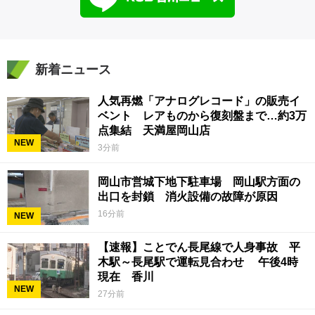
新着ニュース
人気再燃「アナログレコード」の販売イ
ベント レアものから復刻盤まで…約3万
点集結 天満屋岡山店
NEW
3分前
岡山市営城下地下駐車場 岡山駅方面の
出口を封鎖 消火設備の故障が原因
16分前
NEW
【速報】ことでん長尾線で人身事故 平
木駅～長尾駅で運転見合わせ 午後4時
現在 香川
NEW
27分前