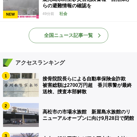
らの避難情報の確認を
社会
49分前
NEW
全国ニュース記事一覧
アクセスランキング
1
接骨院院長らによる自動車保険金詐欺
被害総額は2700万円超 香川県警が最終
送検、捜査本部解散
2
高松市の市場水族館 新屋島水族館のリ
ニューアルオープンに向け9月28日で閉館
3