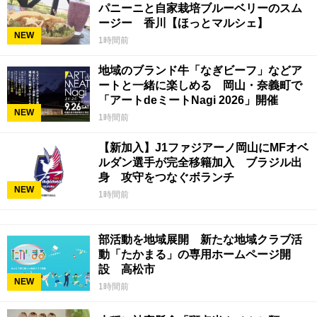
パニーニと自家栽培ブルーベリーのスム
ージー 香川【ほっとマルシェ】
NEW
1時間前
地域のブランド牛「なぎビーフ」などア
ートと一緒に楽しめる 岡山・奈義町で
「アートdeミートNagi 2026」開催
NEW
1時間前
【新加入】J1ファジアーノ岡山にMFオベ
ルダン選手が完全移籍加入 ブラジル出
身 攻守をつなぐボランチ
NEW
1時間前
部活動を地域展開 新たな地域クラブ活
動「たかまる」の専用ホームページ開
設 高松市
NEW
1時間前