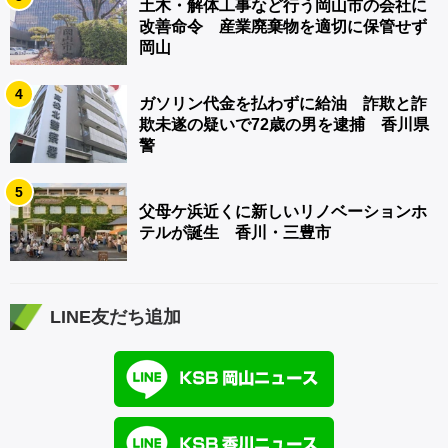
土木・解体工事など行う岡山市の会社に
改善命令 産業廃棄物を適切に保管せず
岡山
4
ガソリン代金を払わずに給油 詐欺と詐
欺未遂の疑いで72歳の男を逮捕 香川県
警
5
父母ケ浜近くに新しいリノベーションホ
テルが誕生 香川・三豊市
LINE友だち追加