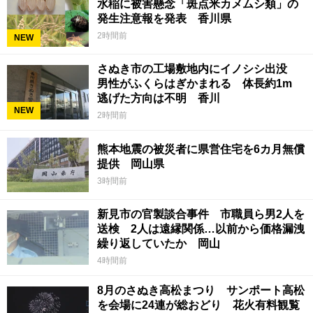
水稲に被害懸念「斑点米カメムシ類」の
発生注意報を発表 香川県
2時間前
NEW
さぬき市の工場敷地内にイノシシ出没
男性がふくらはぎかまれる 体長約1m
逃げた方向は不明 香川
NEW
2時間前
熊本地震の被災者に県営住宅を6カ月無償
提供 岡山県
3時間前
新見市の官製談合事件 市職員ら男2人を
送検 2人は遠縁関係…以前から価格漏洩
繰り返していたか 岡山
4時間前
8月のさぬき高松まつり サンポート高松
を会場に24連が総おどり 花火有料観覧