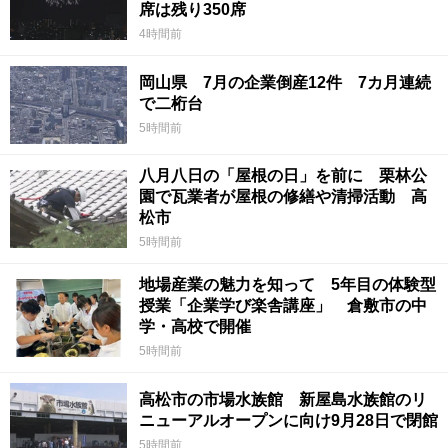
席は残り350席
4時間前
岡山県 7月の企業倒産12件 7カ月連続
で二桁台
5時間前
八月八日の「屋根の日」を前に 栗林公
園で瓦業者が屋根の修繕や清掃活動 高
松市
5時間前
地場産業の魅力を知って 5年目の体験型
授業「企業学び楽舎講座」 倉敷市の中
学・高校で開催
5時間前
高松市の市場水族館 新屋島水族館のリ
ニューアルオープンに向け9月28日で閉館
5時間前