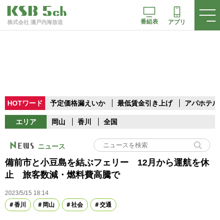
番組表
アプリ
株式会社 瀬戸内海放送
HOTワード
予定価格漏えいか
最低賃金引き上げ
アパホテル
エリア
岡山
香川
全国
ニュース
備前市と小豆島を結ぶフェリー 12月から運航を休
止 旅客数減・燃料費高騰で
2023/5/15 18:14
香川
岡山
社会
交通