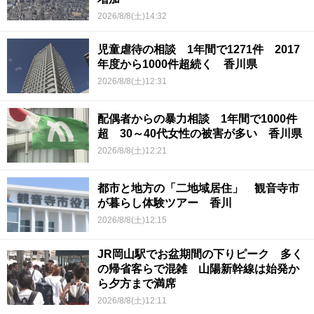
2026/8/8(土)14:32
児童虐待の相談 1年間で1271件 2017
年度から1000件超続く 香川県
2026/8/8(土)12:31
配偶者からの暴力相談 1年間で1000件
超 30～40代女性の被害が多い 香川県
2026/8/8(土)12:21
都市と地方の「二地域居住」 観音寺市
が暮らし体験ツアー 香川
2026/8/8(土)12:15
JR岡山駅でお盆期間の下りピーク 多く
の帰省客らで混雑 山陽新幹線は始発か
ら夕方まで満席
2026/8/8(土)12:11