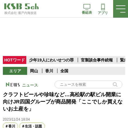
番組表
アプリ
株式会社 瀬戸内海放送
HOTワード
少年19人にわいせつの罪
官製談合事件続報
緊急
エリア
岡山
香川
全国
ニュース
クラフトビールや珍味など…高松駅の駅ビル開業に
向けJR四国グループが商品開発「ここでしか買えな
いお土産を」
2023/11/24 18:04
香川
生活・話題