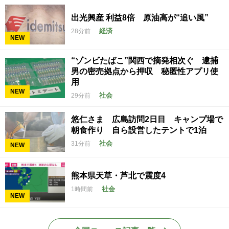
出光興産 利益8倍 原油高が“追い風”
経済
28分前
NEW
“ゾンビたばこ”関西で摘発相次ぐ 逮捕
男の密売拠点から押収 秘匿性アプリ使
用
NEW
社会
29分前
悠仁さま 広島訪問2日目 キャンプ場で
朝食作り 自ら設営したテントで1泊
社会
31分前
NEW
熊本県天草・芦北で震度4
社会
1時間前
NEW