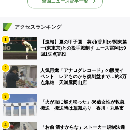
全国ニュース記事一覧
アクセスランキング
1
【速報】夏の甲子園 英明(香川)が関東第
一(東東京)との投手戦制す エース冨岡は9
回1失点完投
2
人気再燃「アナログレコード」の販売イ
ベント レアものから復刻盤まで…約3万
点集結 天満屋岡山店
3
「火が服に燃え移った」86歳女性が救急
搬送 搬送時は意識あり 香川・丸亀市
4
「お前 潰すからな」ストーカー規制法違