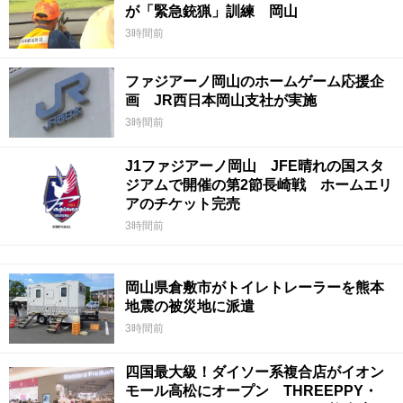
が「緊急銃猟」訓練 岡山
3時間前
ファジアーノ岡山のホームゲーム応援企
画 JR西日本岡山支社が実施
3時間前
J1ファジアーノ岡山 JFE晴れの国スタ
ジアムで開催の第2節長崎戦 ホームエリ
アのチケット完売
3時間前
岡山県倉敷市がトイレトレーラーを熊本
地震の被災地に派遣
3時間前
四国最大級！ダイソー系複合店がイオン
モール高松にオープン THREEPPY・