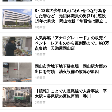
8～13歳の少年19人にわいせつな行為を
した罪など 元団体職員の男(31)に懲役
15年の判決 岡山地裁「常習性は際立っ
ていて被害結果も非常に重い」
4時間前
人気再燃「アナログレコード」の販売イ
ベント レアものから復刻盤まで…約3万
点集結 天満屋岡山店
4時間前
岡山市営城下地下駐車場 岡山駅方面の
出口を封鎖 消火設備の故障が原因
4時間前
【続報】ことでん長尾線で人身事故 平
木駅～長尾駅の運転再開 香川
5時間前