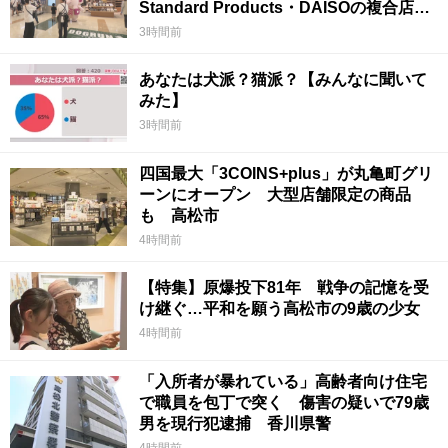
Standard Products・DAISOの複合店は
香川県初
3時間前
あなたは犬派？猫派？【みんなに聞いて
みた】
3時間前
四国最大「3COINS+plus」が丸亀町グリ
ーンにオープン 大型店舗限定の商品
も 高松市
4時間前
【特集】原爆投下81年 戦争の記憶を受
け継ぐ…平和を願う高松市の9歳の少女
4時間前
「入所者が暴れている」高齢者向け住宅
で職員を包丁で突く 傷害の疑いで79歳
男を現行犯逮捕 香川県警
4時間前