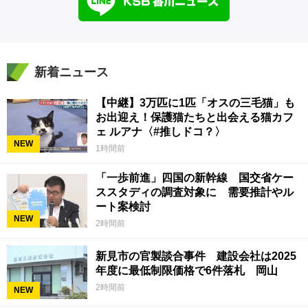
新着ニュース
【中継】3万匹に1匹「オスの三毛猫」も
お出迎え！保護猫たちと出会える猫カフ
ェ ルアナ〈#推しドコ？〉
NEW
1時間前
「一歩前進」四国の新幹線 国交省ケー
ススタディの調査対象に 需要推計やル
ート案検討
NEW
2時間前
新見市の官製談合事件 建設会社は2025
年度に最低制限価格で6件落札 岡山
2時間前
NEW