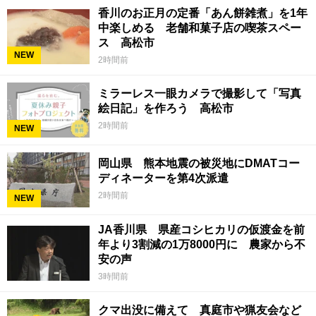
香川のお正月の定番「あん餅雑煮」を1年
中楽しめる 老舗和菓子店の喫茶スペー
ス 高松市
NEW
2時間前
ミラーレス一眼カメラで撮影して「写真
絵日記」を作ろう 高松市
2時間前
NEW
岡山県 熊本地震の被災地にDMATコー
ディネーターを第4次派遣
2時間前
NEW
JA香川県 県産コシヒカリの仮渡金を前
年より3割減の1万8000円に 農家から不
安の声
3時間前
クマ出没に備えて 真庭市や猟友会など