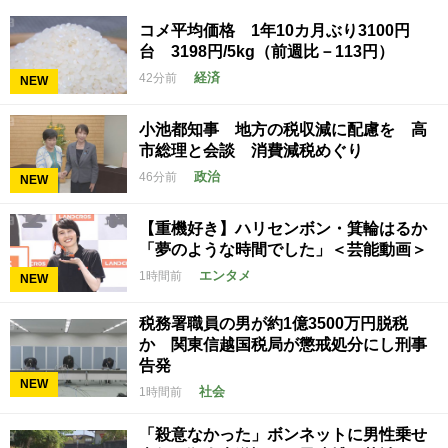
コメ平均価格 1年10カ月ぶり3100円
台 3198円/5kg（前週比－113円）
経済
42分前
NEW
小池都知事 地方の税収減に配慮を 高
市総理と会談 消費減税めぐり
政治
46分前
NEW
【重機好き】ハリセンボン・箕輪はるか
「夢のような時間でした」＜芸能動画＞
エンタメ
1時間前
NEW
税務署職員の男が約1億3500万円脱税
か 関東信越国税局が懲戒処分にし刑事
告発
NEW
社会
1時間前
「殺意なかった」ボンネットに男性乗せ