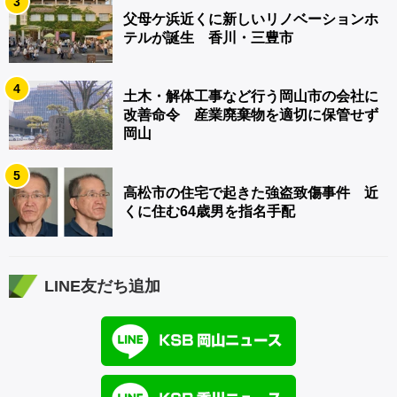
3
父母ケ浜近くに新しいリノベーションホ
テルが誕生 香川・三豊市
4
土木・解体工事など行う岡山市の会社に
改善命令 産業廃棄物を適切に保管せず
岡山
5
高松市の住宅で起きた強盗致傷事件 近
くに住む64歳男を指名手配
LINE友だち追加