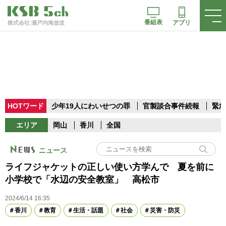
番組表
アプリ
株式会社 瀬戸内海放送
HOTワード
少年19人にわいせつの罪
官製談合事件続報
緊急
エリア
岡山
香川
全国
ニュース
ライフジャケットの正しい使い方学んで 夏を前に
小学校で「水辺の安全教室」 高松市
2024/6/14 16:35
香川
教育
生活・話題
社会
災害・防災