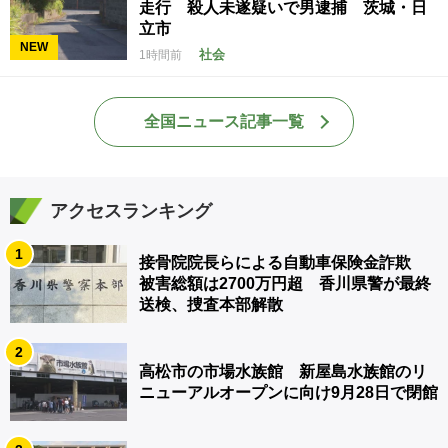
走行 殺人未遂疑いで男逮捕 茨城・日
立市
NEW
社会
1時間前
全国ニュース記事一覧
アクセスランキング
1
接骨院院長らによる自動車保険金詐欺
被害総額は2700万円超 香川県警が最終
送検、捜査本部解散
2
高松市の市場水族館 新屋島水族館のリ
ニューアルオープンに向け9月28日で閉館