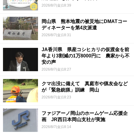
2026/8/7(金)18:39
岡山県 熊本地震の被災地にDMATコー
ディネーターを第4次派遣
2026/8/7(金)18:31
JA香川県 県産コシヒカリの仮渡金を前
年より3割減の1万8000円に 農家から不
安の声
2026/8/7(金)18:27
クマ出没に備えて 真庭市や猟友会など
が「緊急銃猟」訓練 岡山
2026/8/7(金)18:23
ファジアーノ岡山のホームゲーム応援企
画 JR西日本岡山支社が実施
2026/8/7(金)18:14