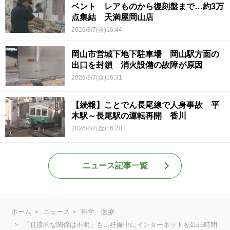
ベント レアものから復刻盤まで…約3万
点集結 天満屋岡山店
2026/8/7(金)16:44
岡山市営城下地下駐車場 岡山駅方面の
出口を封鎖 消火設備の故障が原因
2026/8/7(金)16:31
【続報】ことでん長尾線で人身事故 平
木駅～長尾駅の運転再開 香川
2026/8/7(金)16:20
ニュース記事一覧
ホーム
ニュース
科学・医療
「直接的な関係は不明」も…妊娠中にインターネットを1日5時間