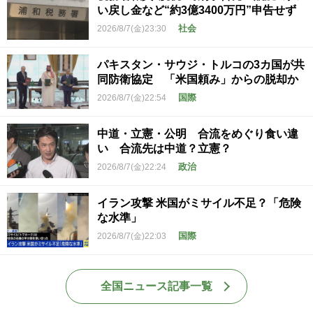
い戻し金など“約3億3400万円”申告せず
社会
2026/8/7(金)23:30
パキスタン・サウジ・トルコの3カ国が共
同防衛協定 「米国頼み」からの脱却か
国際
2026/8/7(金)22:54
中道・立憲・公明 合流をめぐり食い違
い 合流先は中道？立憲？
政治
2026/8/7(金)22:24
イラン攻撃 米国がミサイル不足？「危険
な水準」
国際
2026/8/7(金)22:03
全国ニュース記事一覧