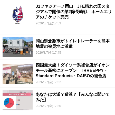
J1ファジアーノ岡山 JFE晴れの国スタ
ジアムで開催の第2節長崎戦 ホームエリ
アのチケット完売
2026/8/7(金)17:53
岡山県倉敷市がトイレトレーラーを熊本
地震の被災地に派遣
2026/8/7(金)17:45
四国最大級！ダイソー系複合店がイオン
モール高松にオープン THREEPPY・
Standard Products・DAISOの複合店は
香川県初
2026/8/7(金)17:32
あなたは犬派？猫派？【みんなに聞いて
みた】
2026/8/7(金)17:30