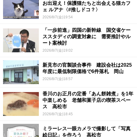
お出迎え！保護猫たちと出会える猫カフ
ェ ルアナ〈#推しドコ？〉
2026/8/7(金)19:54
「一歩前進」四国の新幹線 国交省ケー
ススタディの調査対象に 需要推計やル
ート案検討
2026/8/7(金)19:02
新見市の官製談合事件 建設会社は2025
年度に最低制限価格で6件落札 岡山
2026/8/7(金)18:57
香川のお正月の定番「あん餅雑煮」を1年
中楽しめる 老舗和菓子店の喫茶スペー
ス 高松市
2026/8/7(金)18:45
ミラーレス一眼カメラで撮影して「写真
絵日記」を作ろう 高松市