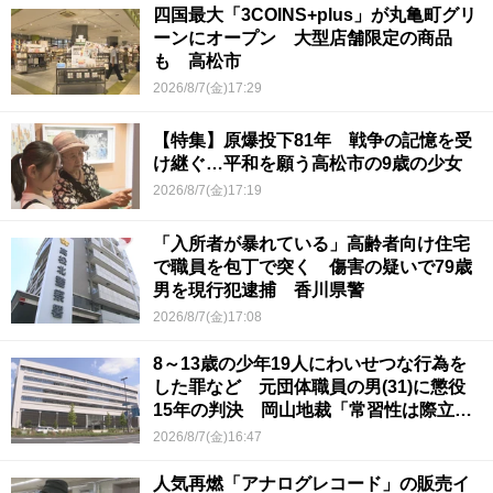
四国最大「3COINS+plus」が丸亀町グリ
ーンにオープン 大型店舗限定の商品
も 高松市
2026/8/7(金)17:29
【特集】原爆投下81年 戦争の記憶を受
け継ぐ…平和を願う高松市の9歳の少女
2026/8/7(金)17:19
「入所者が暴れている」高齢者向け住宅
で職員を包丁で突く 傷害の疑いで79歳
男を現行犯逮捕 香川県警
2026/8/7(金)17:08
8～13歳の少年19人にわいせつな行為を
した罪など 元団体職員の男(31)に懲役
15年の判決 岡山地裁「常習性は際立っ
ていて被害結果も非常に重い」
2026/8/7(金)16:47
人気再燃「アナログレコード」の販売イ