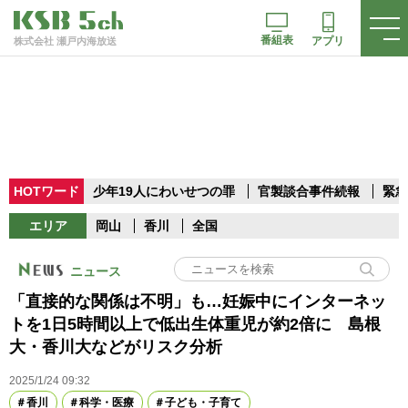
番組表
アプリ
株式会社 瀬戸内海放送
HOTワード
少年19人にわいせつの罪
官製談合事件続報
緊急
エリア
岡山
香川
全国
ニュース
「直接的な関係は不明」も…妊娠中にインターネッ
トを1日5時間以上で低出生体重児が約2倍に 島根
大・香川大などがリスク分析
2025/1/24 09:32
香川
科学・医療
子ども・子育て