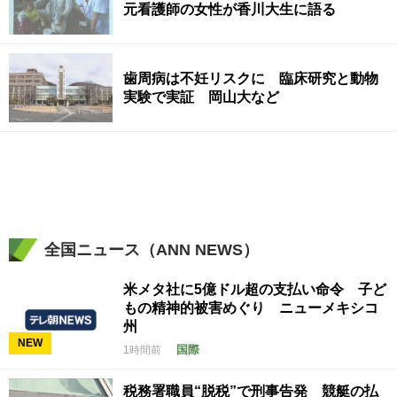
元看護師の女性が香川大生に語る
歯周病は不妊リスクに 臨床研究と動物
実験で実証 岡山大など
全国ニュース（ANN NEWS）
米メタ社に5億ドル超の支払い命令 子ど
もの精神的被害めぐり ニューメキシコ
州
NEW
国際
1時間前
税務署職員“脱税”で刑事告発 競艇の払