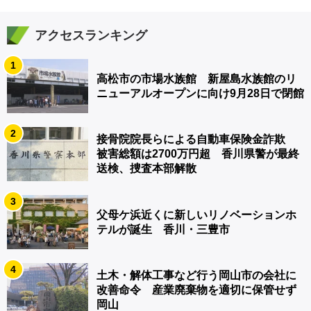
アクセスランキング
1
高松市の市場水族館 新屋島水族館のリ
ニューアルオープンに向け9月28日で閉館
2
接骨院院長らによる自動車保険金詐欺
被害総額は2700万円超 香川県警が最終
送検、捜査本部解散
3
父母ケ浜近くに新しいリノベーションホ
テルが誕生 香川・三豊市
4
土木・解体工事など行う岡山市の会社に
改善命令 産業廃棄物を適切に保管せず
岡山