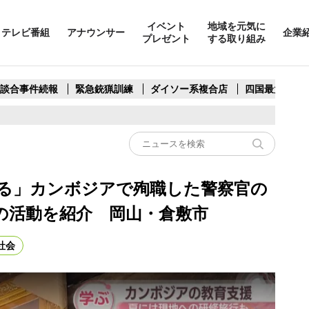
イベント
地域を元気に
テレビ番組
アナウンサー
企業
プレゼント
する取り組み
製談合事件続報
緊急銃猟訓練
ダイソー系複合店
四国最大スリ
る」カンボジアで殉職した警察官の
の活動を紹介 岡山・倉敷市
社会