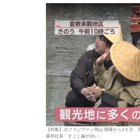
【特集】J1ファジアーノ岡山 開幕から1カ月
森井社長「すごく歯がゆい」