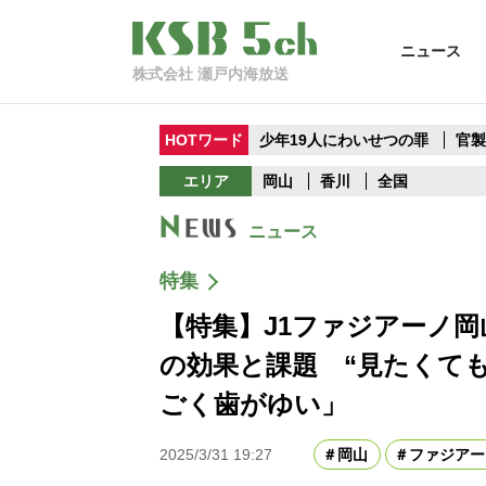
ニュース
株式会社 瀬戸内海放送
HOTワード
少年19人にわいせつの罪
官
エリア
岡山
香川
全国
ニュース
特集
【特集】J1ファジアーノ岡
の効果と課題 “見たくて
ごく歯がゆい」
2025/3/31 19:27
岡山
ファジアー