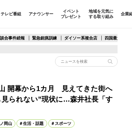
イベント
地域を元気に
テレビ番組
アナウンサー
企業
プレゼント
する取り組み
製談合事件続報
緊急銃猟訓練
ダイソー系複合店
四国最大スリ
山 開幕から1カ月 見えてきた街へ
も見られない”現状に…森井社長「す
ノ岡山
生活・話題
スポーツ