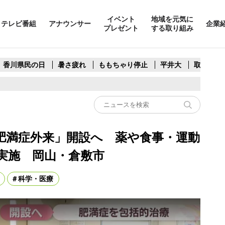
イベント
地域を元気に
テレビ番組
アナウンサー
企業
プレゼント
する取り組み
香川県民の日
暑さ疲れ
ももちゃり停止
平井大
取水制限
肥満症外来」開設へ 薬や食事・運動
実施 岡山・倉敷市
科学・医療