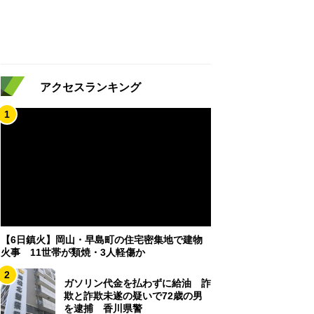
アクセスランキング
1
【6日鎮火】岡山・早島町の住宅密集地で建物
火事 11世帯が類焼・3人軽傷か
2
ガソリン代金を払わずに給油 詐
欺と詐欺未遂の疑いで72歳の男
を逮捕 香川県警