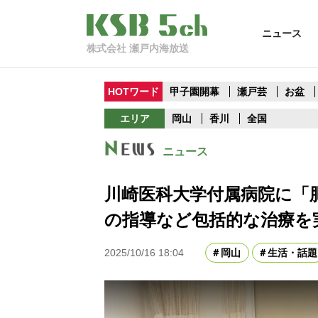
ニュース
株式会社 瀬戸内海放送
HOTワード
甲子園開幕
瀬戸芸
お盆
エリア
岡山
香川
全国
ニュース
川崎医科大学付属病院に「
の指導など包括的な治療を
2025/10/16 18:04
岡山
生活・話題