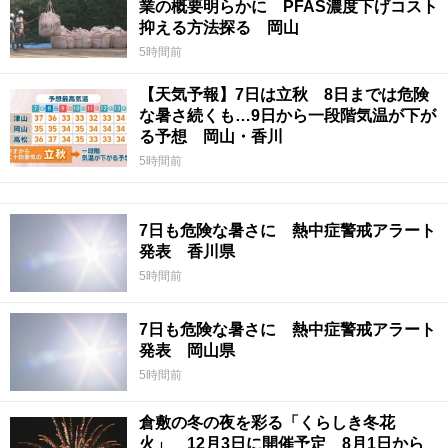
業の概要明らかに PFAS濃度下げコスト
抑える方法探る 岡山
5時間前
【天気予報】7日は立秋 8日までは危険
な暑さ続くも…9日から一段階気温が下が
る予想 岡山・香川
5時間前
7日も危険な暑さに 熱中症警戒アラート
発表 香川県
5時間前
7日も危険な暑さに 熱中症警戒アラート
発表 岡山県
5時間前
倉敷の冬の夜を彩る「くらしき冬花
火」 12月3日に開催予定 8月1日から