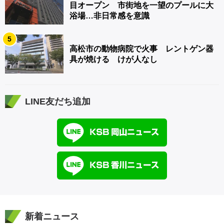
目オープン 市街地を一望のプールに大
浴場…非日常感を意識
5
高松市の動物病院で火事 レントゲン器
具が焼ける けが人なし
LINE友だち追加
新着ニュース