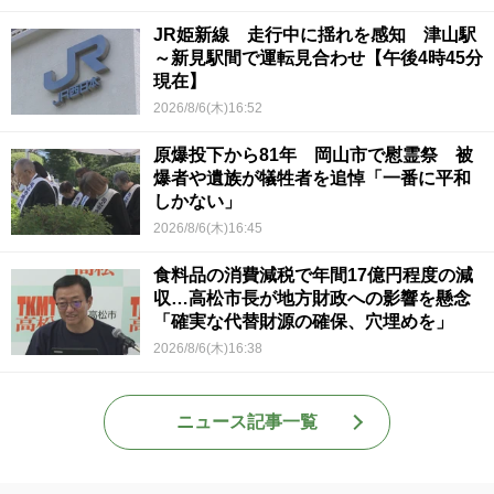
JR姫新線 走行中に揺れを感知 津山駅
～新見駅間で運転見合わせ【午後4時45分
現在】
2026/8/6(木)16:52
原爆投下から81年 岡山市で慰霊祭 被
爆者や遺族が犠牲者を追悼「一番に平和
しかない」
2026/8/6(木)16:45
食料品の消費減税で年間17億円程度の減
収…高松市長が地方財政への影響を懸念
「確実な代替財源の確保、穴埋めを」
2026/8/6(木)16:38
ニュース記事一覧