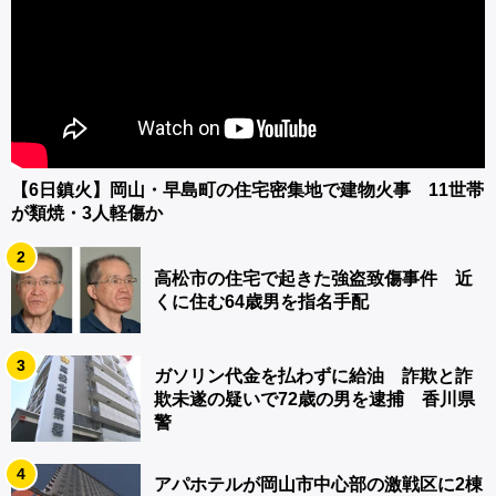
【6日鎮火】岡山・早島町の住宅密集地で建物火事 11世帯
が類焼・3人軽傷か
2
高松市の住宅で起きた強盗致傷事件 近
くに住む64歳男を指名手配
3
ガソリン代金を払わずに給油 詐欺と詐
欺未遂の疑いで72歳の男を逮捕 香川県
警
4
アパホテルが岡山市中心部の激戦区に2棟