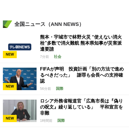
全国ニュース（ANN NEWS）
熊本・宇城市で林野火災 “使えない消火
栓”多数で消火難航 熊本県知事が災害派
遣要請
NEW
社会
7分前
FIFAが声明 投資計画「別の方法で進め
るべきだった」 謝罪も会長への支持確
認
NEW
国際
56分前
ロシア外務省報道官「広島市長は『偽り
の呪文』繰り返している」 平和宣言を
非難
NEW
国際
1時間前