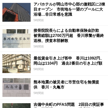
アパホテルが岡山市中心部の激戦区に2棟
目オープン 市街地を一望のプールに大
浴場…非日常感を意識
5時間前
接骨院院長らによる自動車保険金詐欺
被害総額は2700万円超 香川県警が最終
送検、捜査本部解散
5時間前
最低賃金引き上げ答申 香川は1092円、
岡山は1104円 過去2番目の引き上げ額
5時間前
熊本地震の被災者に市営住宅を無償提
供 香川・丸亀市
5時間前
吉備中央町のPFAS問題 2回目の実証事