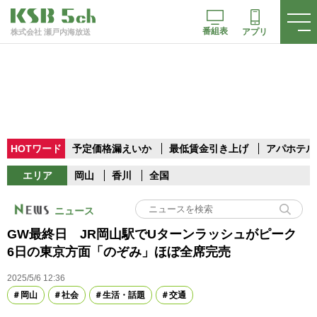
番組表
アプリ
株式会社 瀬戸内海放送
HOTワード
予定価格漏えいか
最低賃金引き上げ
アパホテル
エリア
岡山
香川
全国
ニュース
GW最終日 JR岡山駅でUターンラッシュがピーク
6日の東京方面「のぞみ」ほぼ全席完売
2025/5/6 12:36
岡山
社会
生活・話題
交通