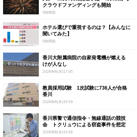
クラウドファンディングも開始
5時間前
ホテル選びで重視するのは？【みんなに
聞いてみた】
5時間前
香川大附属病院の自家発電機が燃える
けが人なし
2026/8/6(木)17:05
教員採用試験 1次試験に736人が合格
香川
2026/8/6(木)16:59
香川県警で通信指令・無線通話の競技
会 トクリュウによる窃盗事件を想定
2026/8/6(木)16:58