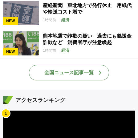
産経新聞 東北地方で発行休止 用紙代
や輸送コスト増で
経済
1時間前
NEW
熊本地震で詐欺の疑い 過去にも義援金
詐欺など 消費者庁が注意喚起
経済
1時間前
NEW
全国ニュース記事一覧
アクセスランキング
1