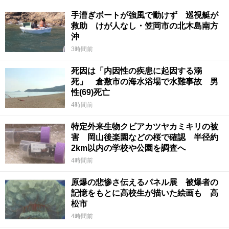
手漕ぎボートが強風で動けず 巡視艇が
救助 けが人なし・笠岡市の北木島南方
沖
3時間前
死因は「内因性の疾患に起因する溺
死」 倉敷市の海水浴場で水難事故 男
性(69)死亡
4時間前
特定外来生物クビアカツヤカミキリの被
害 岡山後楽園などの桜で確認 半径約
2km以内の学校や公園を調査へ
4時間前
原爆の悲惨さ伝えるパネル展 被爆者の
記憶をもとに高校生が描いた絵画も 高
松市
4時間前