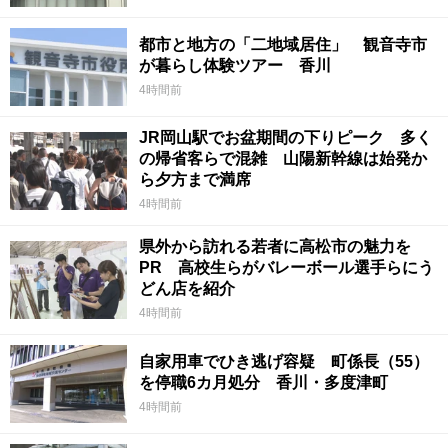
都市と地方の「二地域居住」 観音寺市
が暮らし体験ツアー 香川
4時間前
JR岡山駅でお盆期間の下りピーク 多く
の帰省客らで混雑 山陽新幹線は始発か
ら夕方まで満席
4時間前
県外から訪れる若者に高松市の魅力を
PR 高校生らがバレーボール選手らにう
どん店を紹介
4時間前
自家用車でひき逃げ容疑 町係長（55）
を停職6カ月処分 香川・多度津町
4時間前