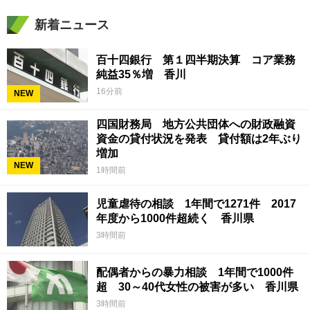
新着ニュース
百十四銀行 第１四半期決算 コア業務
純益35％増 香川
16分前
NEW
四国財務局 地方公共団体への財政融資
資金の貸付状況を発表 貸付額は2年ぶり
増加
NEW
1時間前
児童虐待の相談 1年間で1271件 2017
年度から1000件超続く 香川県
3時間前
配偶者からの暴力相談 1年間で1000件
超 30～40代女性の被害が多い 香川県
3時間前