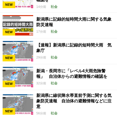
NEW
社会
14分前
新潟県に記録的短時間大雨に関する気象
防災速報
社会
17分前
NEW
【速報】新潟県に記録的短時間大雨 気
象庁
社会
29分前
NEW
新潟・長岡市に「レベル4大雨危険警
報」 自治体からの避難情報の確認を
社会
32分前
NEW
新潟県に線状降水帯直前予測に関する気
象防災速報 自治体の避難情報などに注
意
NEW
社会
56分前