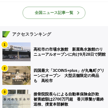
全国ニュース記事一覧
アクセスランキング
1
高松市の市場水族館 新屋島水族館のリ
ニューアルオープンに向け9月28日で閉館
2
四国最大「3COINS+plus」が丸亀町グリ
ーンにオープン 大型店舗限定の商品
も 高松市
3
接骨院院長らによる自動車保険金詐欺
被害総額は2700万円超 香川県警が最終
送検、捜査本部解散