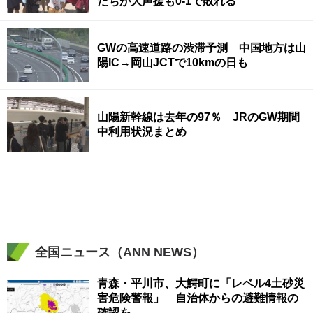
たちが大声援も0-1で敗れる
GWの高速道路の渋滞予測 中国地方は山
陽IC→岡山JCTで10kmの日も
山陽新幹線は去年の97％ JRのGW期間
中利用状況まとめ
全国ニュース（ANN NEWS）
青森・平川市、大鰐町に「レベル4土砂災
害危険警報」 自治体からの避難情報の
確認を