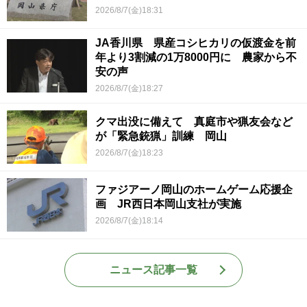
2026/8/7(金)18:31
JA香川県 県産コシヒカリの仮渡金を前
年より3割減の1万8000円に 農家から不
安の声
2026/8/7(金)18:27
クマ出没に備えて 真庭市や猟友会など
が「緊急銃猟」訓練 岡山
2026/8/7(金)18:23
ファジアーノ岡山のホームゲーム応援企
画 JR西日本岡山支社が実施
2026/8/7(金)18:14
ニュース記事一覧