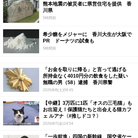
熊本地震の被災者に県営住宅を提供 香
川県
5時間前
希少糖をメジャーに 香川大生が大阪で
PR ドーナツの試食も
5時間前
「お金を取りに帰る」と言って逃げる
所持金なく4010円分の飲食をした疑い
無職の男（58）逮捕 香川県警
2026/8/8(土)09:45
【中継】3万匹に1匹「オスの三毛猫」も
お出迎え！保護猫たちと出会える猫カフ
ェ ルアナ〈#推しドコ？〉
2026/8/7(金)19:54
「一歩前進」四国の新幹線 国交省ケー