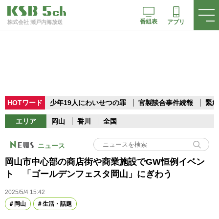
番組表
アプリ
株式会社 瀬戸内海放送
HOTワード
少年19人にわいせつの罪
官製談合事件続報
緊急
エリア
岡山
香川
全国
ニュース
岡山市中心部の商店街や商業施設でGW恒例イベン
ト 「ゴールデンフェスタ岡山」にぎわう
2025/5/4 15:42
岡山
生活・話題