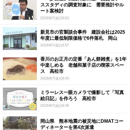
ススタディの調査対象に 需要推計やル
ート案検討
2026/8/7(金)19:02
新見市の官製談合事件 建設会社は2025
年度に最低制限価格で6件落札 岡山
2026/8/7(金)18:57
香川のお正月の定番「あん餅雑煮」を1年
中楽しめる 老舗和菓子店の喫茶スペー
ス 高松市
2026/8/7(金)18:45
ミラーレス一眼カメラで撮影して「写真
絵日記」を作ろう 高松市
2026/8/7(金)18:39
岡山県 熊本地震の被災地にDMATコー
ディネーターを第4次派遣