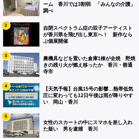
ーム 香川では3割弱 「みんなの介護」
調べ
2
自閉スペクトラム症の双子アーティスト
が香川県を飛び出し東京へ！ 新作なら
ぶ個展開催
3
農機具などを置いた倉庫1棟が全焼 野焼
きの残り火が燃え移ったか 香川・善通
寺市
4
【天気予報】台風15号の影響…熱帯低気
圧に変わっても12日午後は雨が降りやす
い 岡山・香川
5
女性のスカートの中にスマホを差し入れ
た疑い 男を逮捕 香川