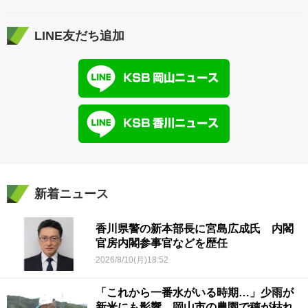
LINE友だち追加
新着ニュース
香川県警の新本部長に宮島広成氏 内閣
官房内閣参事官などを歴任
2026/8/10(月)18:52
「これから一番水がいる時期…」少雨が
新米にも影響…岡山市の農園で穂が枯れ