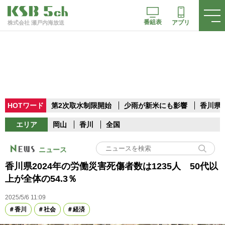
番組表
アプリ
株式会社 瀬戸内海放送
HOTワード
第2次取水制限開始
少雨が新米にも影響
香川県
エリア
岡山
香川
全国
ニュース
香川県2024年の労働災害死傷者数は1235人 50代以
上が全体の54.3％
2025/5/6 11:09
香川
社会
経済