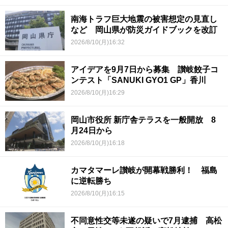
南海トラフ巨大地震の被害想定の見直し
など 岡山県が防災ガイドブックを改訂
2026/8/10(月)16:32
アイデアを9月7日から募集 讃岐餃子コ
ンテスト「SANUKI GYO1 GP」香川
2026/8/10(月)16:29
岡山市役所 新庁舎テラスを一般開放 8
月24日から
2026/8/10(月)16:18
カマタマーレ讃岐が開幕戦勝利！ 福島
に逆転勝ち
2026/8/10(月)16:15
不同意性交等未遂の疑いで7月逮捕 高松