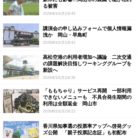
る被害
2026/8/10(月)18:45
講演会の申し込みフォームで個人情報漏
洩か 岡山・早島町
2026/8/10(月)18:42
高松空港の利用者増加へ議論 二次交通
の課題解決目指しワーキンググループを
新設へ
2026/8/10(月)18:36
「ももちゃり」サービス再開 一部利用
できないメニューも 不具合発生期間の
利用は全額返金 岡山市
2026/8/10(月)18:22
香川県知事選の投票率アップへ啓発グッ
ズ公開 「親子投票記念証」も初配布