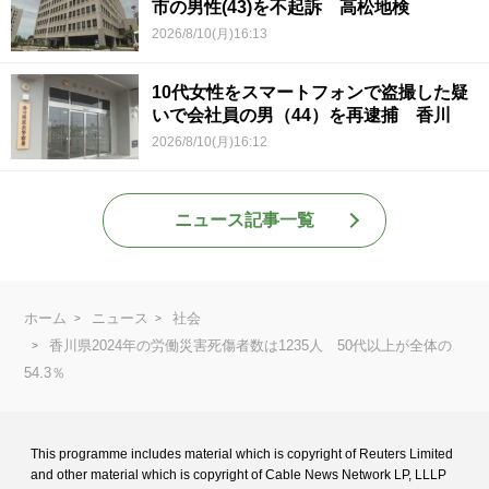
市の男性(43)を不起訴 高松地検
2026/8/10(月)16:13
10代女性をスマートフォンで盗撮した疑
いで会社員の男（44）を再逮捕 香川
2026/8/10(月)16:12
ニュース記事一覧
ホーム
ニュース
社会
香川県2024年の労働災害死傷者数は1235人 50代以上が全体の
54.3％
This programme includes material which is copyright of Reuters Limited
and
other material which is copyright of Cable News Network LP, LLLP