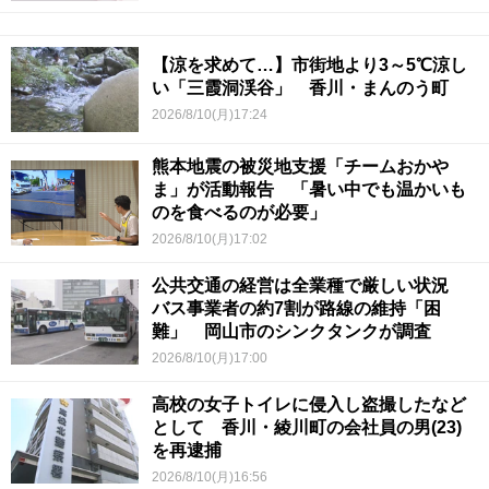
【涼を求めて…】市街地より3～5℃涼し
い「三霞洞渓谷」 香川・まんのう町
2026/8/10(月)17:24
熊本地震の被災地支援「チームおかや
ま」が活動報告 「暑い中でも温かいも
のを食べるのが必要」
2026/8/10(月)17:02
公共交通の経営は全業種で厳しい状況
バス事業者の約7割が路線の維持「困
難」 岡山市のシンクタンクが調査
2026/8/10(月)17:00
高校の女子トイレに侵入し盗撮したなど
として 香川・綾川町の会社員の男(23)
を再逮捕
2026/8/10(月)16:56