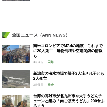
全国ニュース（ANN NEWS）
南米コロンビアでM7.4の地震 これまで
に20人死亡 建物倒壊や空港閉鎖の情報
も
国際
3時間前
新潟市の海水浴場で親子3人流され子ども
2人死亡
社会
3時間前
台湾の高雄市が北九州市や大手うどんチ
ェーンと組み「肉ごぼ天うどん」200食ふ
るまう