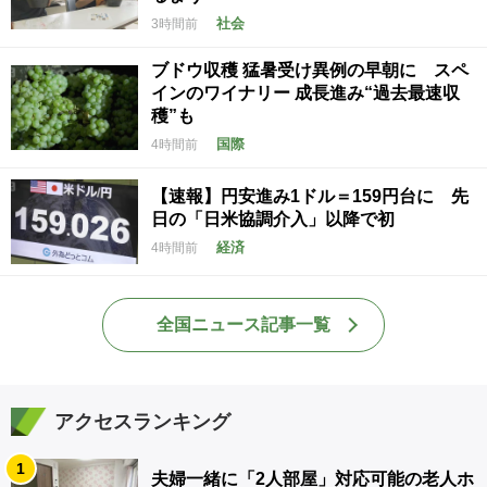
社会
3時間前
ブドウ収穫 猛暑受け異例の早朝に スペ
インのワイナリー 成長進み“過去最速収
穫”も
国際
4時間前
【速報】円安進み1ドル＝159円台に 先
日の「日米協調介入」以降で初
経済
4時間前
全国ニュース記事一覧
アクセスランキング
1
夫婦一緒に「2人部屋」対応可能の老人ホ