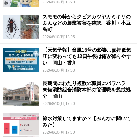
2026/8/10(月)18:20
スモモの幹からクビアカツヤカミキリの
ふんなどの農業被害を確認 香川・小豆
島町
2026/8/10(月)18:05
【天気予報】台風15号の影響…熱帯低気
圧に変わっても12日午後は雨が降りやす
い 岡山・香川
2026/8/10(月)17:53
長期間にわたり複数の職員にパワハラ
東備消防組合消防本部の管理職を懲戒処
分 岡山
2026/8/10(月)17:50
節水対策してますか？【みんなに聞いて
みた】
2026/8/10(月)17:30