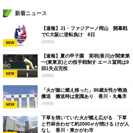
新着ニュース
【速報】J1・ファジアーノ岡山 開幕戦
でC大阪に逆転負け 8日
1時間前
NEW
【速報】夏の甲子園 英明(香川)が関東第
一(東東京)との投手戦制す エース冨岡は9
回1失点完投
NEW
1時間前
「火が服に燃え移った」86歳女性が救急
搬送 搬送時は意識あり 香川・丸亀市
1時間前
NEW
下草を焼いていた火が燃え広がる 下草
と竹林合わせて約2000㎡が焼ける けが人
なし 香川・東かがわ市