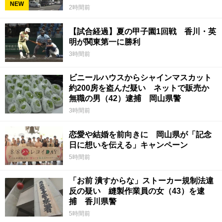
NEW
2時間前
【試合経過】夏の甲子園1回戦 香川・英
明が関東第一に勝利
3時間前
ビニールハウスからシャインマスカット
約200房を盗んだ疑い ネットで販売か
無職の男（42）逮捕 岡山県警
3時間前
恋愛や結婚を前向きに 岡山県が「記念
日に想いを伝える」キャンペーン
5時間前
「お前 潰すからな」ストーカー規制法違
反の疑い 縫製作業員の女（43）を逮
捕 香川県警
5時間前