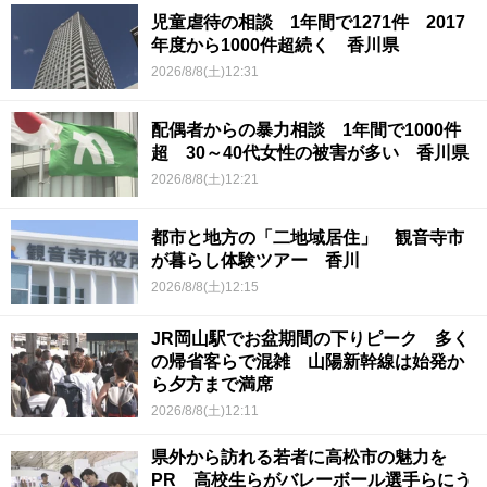
児童虐待の相談 1年間で1271件 2017
年度から1000件超続く 香川県
2026/8/8(土)12:31
配偶者からの暴力相談 1年間で1000件
超 30～40代女性の被害が多い 香川県
2026/8/8(土)12:21
都市と地方の「二地域居住」 観音寺市
が暮らし体験ツアー 香川
2026/8/8(土)12:15
JR岡山駅でお盆期間の下りピーク 多く
の帰省客らで混雑 山陽新幹線は始発か
ら夕方まで満席
2026/8/8(土)12:11
県外から訪れる若者に高松市の魅力を
PR 高校生らがバレーボール選手らにう