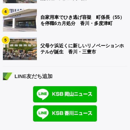
4
自家用車でひき逃げ容疑 町係長（55）
を停職6カ月処分 香川・多度津町
5
父母ケ浜近くに新しいリノベーションホ
テルが誕生 香川・三豊市
LINE友だち追加