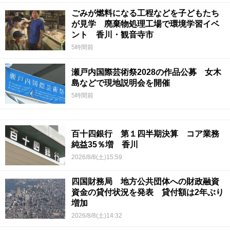
ごみが燃料になる工程などを子どもたち
が見学 廃棄物処理工場で環境学習イベ
ント 香川・観音寺市
5時間前
瀬戸内国際芸術祭2028の作品公募 女木
島などで現地説明会を開催
5時間前
百十四銀行 第１四半期決算 コア業務
純益35％増 香川
2026/8/8(土)15:59
四国財務局 地方公共団体への財政融資
資金の貸付状況を発表 貸付額は2年ぶり
増加
2026/8/8(土)14:32