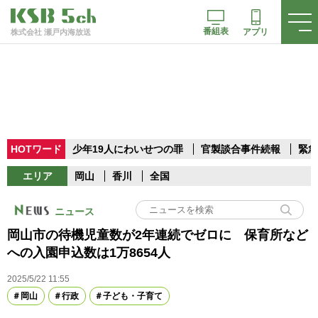
番組表
アプリ
株式会社 瀬戸内海放送
HOTワード
少年19人にわいせつの罪
官製談合事件続報
緊急
エリア
岡山
香川
全国
ニュース
岡山市の待機児童数が2年連続でゼロに 保育所など
への入園申込数は1万8654人
2025/5/22 11:55
岡山
行政
子ども・子育て