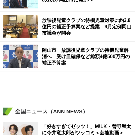
放課後児童クラブの待機児童対策に約3.8
億円の補正予算案など提案 9月定例岡山
市議会が開会
岡山市 放課後児童クラブの待機児童解
消へ 受け皿確保など総額4億500万円の
補正予算案
全国ニュース（ANN NEWS）
「好きすぎてゼッツ！」M!LK・曽野舜太
に今井竜太郎がツッコミ＜芸能動画＞