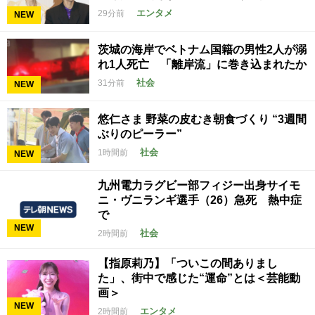
エンタメ
29分前
NEW
茨城の海岸でベトナム国籍の男性2人が溺
れ1人死亡 「離岸流」に巻き込まれたか
社会
31分前
NEW
悠仁さま 野菜の皮むき朝食づくり “3週間
ぶりのピーラー”
社会
1時間前
NEW
九州電力ラグビー部フィジー出身サイモ
ニ・ヴニランギ選手（26）急死 熱中症
で
NEW
社会
2時間前
【指原莉乃】「ついこの間ありまし
た」、街中で感じた“運命”とは＜芸能動
画＞
NEW
エンタメ
2時間前