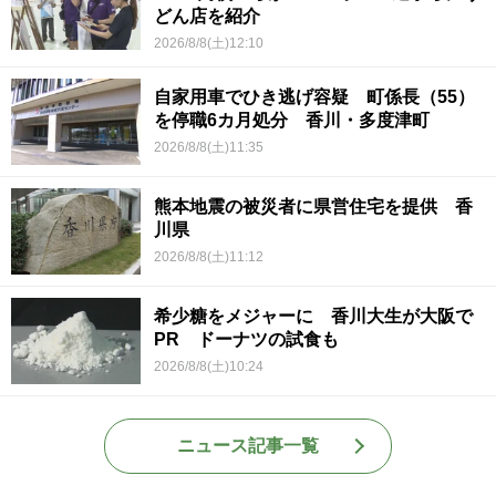
どん店を紹介
2026/8/8(土)12:10
自家用車でひき逃げ容疑 町係長（55）
を停職6カ月処分 香川・多度津町
2026/8/8(土)11:35
熊本地震の被災者に県営住宅を提供 香
川県
2026/8/8(土)11:12
希少糖をメジャーに 香川大生が大阪で
PR ドーナツの試食も
2026/8/8(土)10:24
ニュース記事一覧