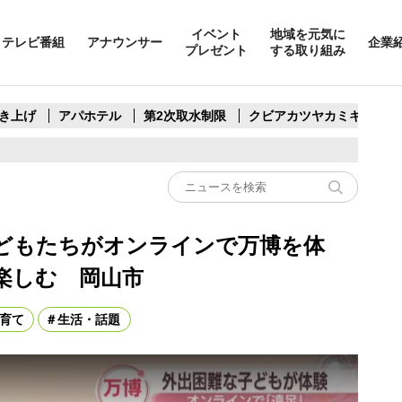
イベント
地域を元気に
テレビ番組
アナウンサー
企業
プレゼント
する取り組み
き上げ
アパホテル
第2次取水制限
クビアカツヤカミキリ
どもたちがオンラインで万博を体
楽しむ 岡山市
育て
生活・話題