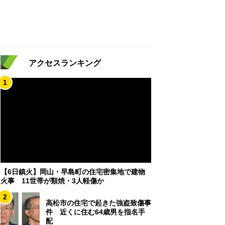
アクセスランキング
1
【6日鎮火】岡山・早島町の住宅密集地で建物
火事 11世帯が類焼・3人軽傷か
2
高松市の住宅で起きた強盗致傷事
件 近くに住む64歳男を指名手
配