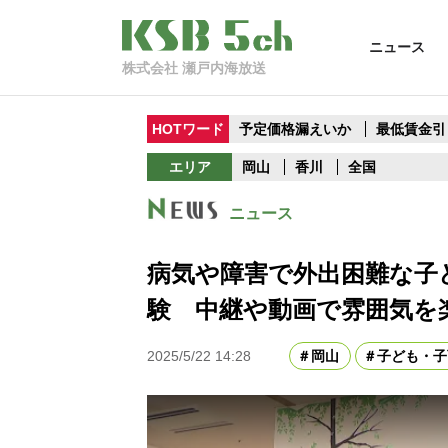
ニュース
株式会社 瀬戸内海放送
HOTワード
予定価格漏えいか
最低賃金引
エリア
岡山
香川
全国
ニュース
病気や障害で外出困難な子
験 中継や動画で雰囲気を
2025/5/22 14:28
岡山
子ども・子