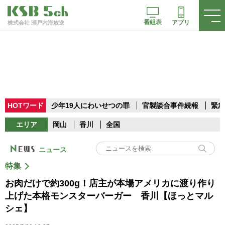
番組表
アプリ
株式会社 瀬戸内海放送
HOTワード
少年19人にわいせつの罪
官製談合事件続報
緊急
エリア
岡山
香川
全国
ニュース
特集
お肉だけで約300g！店主が本場アメリカに渡り作り
上げた本格モンスターバーガー 香川【ほっとマル
シェ】