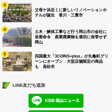
3
父母ケ浜近くに新しいリノベーションホ
テルが誕生 香川・三豊市
4
土木・解体工事など行う岡山市の会社に
改善命令 産業廃棄物を適切に保管せず
岡山
5
四国最大「3COINS+plus」が丸亀町グリ
ーンにオープン 大型店舗限定の商品
も 高松市
LINE友だち追加