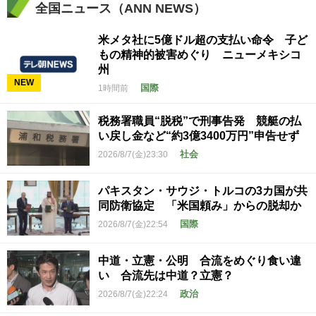
全国ニュース（ANN NEWS）
米メタ社に5億ドル超の支払い命令 子ど
もの精神的被害めぐり ニューメキシコ
州
NEW
国際
1時間前
税務署職員“脱税”で刑事告発 競艇の払
い戻し金など“約3億3400万円”申告せず
社会
2026/8/7(金)23:30
パキスタン・サウジ・トルコの3カ国が共
同防衛協定 「米国頼み」からの脱却か
国際
2026/8/7(金)22:54
中道・立憲・公明 合流をめぐり食い違
い 合流先は中道？立憲？
政治
2026/8/7(金)22:24