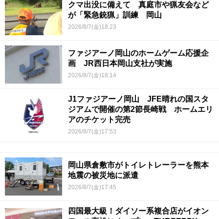
クマ出没に備えて 真庭市や猟友会など
が「緊急銃猟」訓練 岡山
2026/8/7(金)18:23
ファジアーノ岡山のホームゲーム応援企
画 JR西日本岡山支社が実施
2026/8/7(金)18:14
J1ファジアーノ岡山 JFE晴れの国スタ
ジアムで開催の第2節長崎戦 ホームエリ
アのチケット完売
2026/8/7(金)17:53
岡山県倉敷市がトイレトレーラーを熊本
地震の被災地に派遣
2026/8/7(金)17:45
四国最大級！ダイソー系複合店がイオン