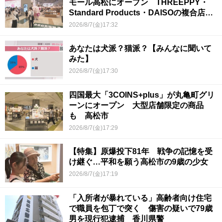
モール高松にオープン THREEPPY・
Standard Products・DAISOの複合店は
香川県初
2026/8/7(金)17:32
あなたは犬派？猫派？【みんなに聞いて
みた】
2026/8/7(金)17:30
四国最大「3COINS+plus」が丸亀町グリ
ーンにオープン 大型店舗限定の商品
も 高松市
2026/8/7(金)17:29
【特集】原爆投下81年 戦争の記憶を受
け継ぐ…平和を願う高松市の9歳の少女
2026/8/7(金)17:19
「入所者が暴れている」高齢者向け住宅
で職員を包丁で突く 傷害の疑いで79歳
男を現行犯逮捕 香川県警