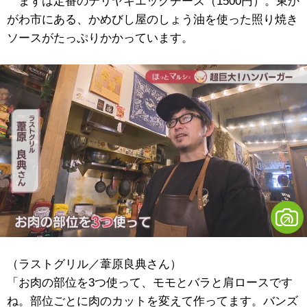
まずは定番のテリヤキエッグチーズ（1500円）。東か
がわ市にある、かめびし屋のしょう油を使った照り焼き
ソースがたっぷりかかっています。
（ラストグリル／葦原良典さん）
「お肉の部位を3つ使って、モモとバラと肩ロースです
ね。部位ごとに肉のカットを変えて作ってます。バンズ