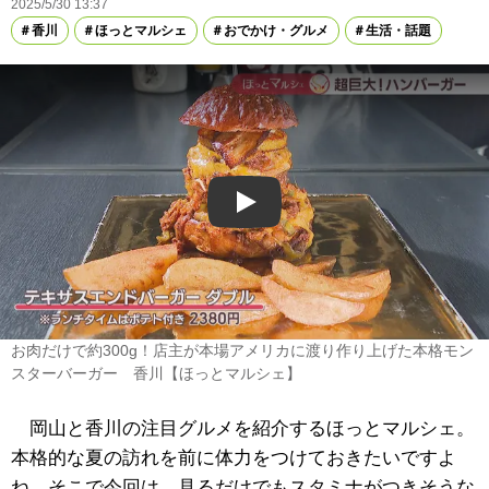
2025/5/30 13:37
香川
ほっとマルシェ
おでかけ・グルメ
生活・話題
Play
お肉だけで約300g！店主が本場アメリカに渡り作り上げた本格モン
スターバーガー 香川【ほっとマルシェ】
岡山と香川の注目グルメを紹介するほっとマルシェ。
本格的な夏の訪れを前に体力をつけておきたいですよ
ね。そこで今回は、見るだけでもスタミナがつきそうな