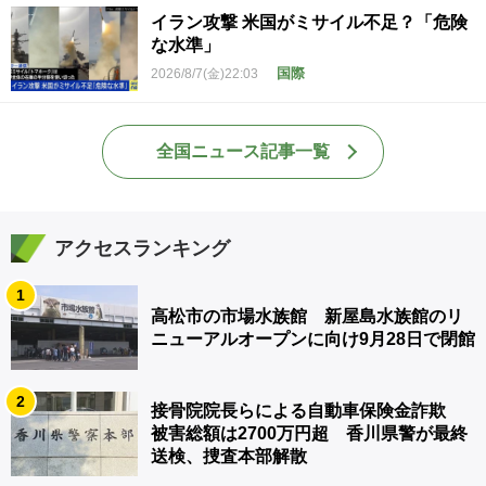
イラン攻撃 米国がミサイル不足？「危険
な水準」
国際
2026/8/7(金)22:03
全国ニュース記事一覧
アクセスランキング
1
高松市の市場水族館 新屋島水族館のリ
ニューアルオープンに向け9月28日で閉館
2
接骨院院長らによる自動車保険金詐欺
被害総額は2700万円超 香川県警が最終
送検、捜査本部解散