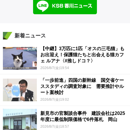
新着ニュース
【中継】3万匹に1匹「オスの三毛猫」も
お出迎え！保護猫たちと出会える猫カフ
ェ ルアナ〈#推しドコ？〉
2026/8/7(金)19:54
「一歩前進」四国の新幹線 国交省ケー
ススタディの調査対象に 需要推計やル
ート案検討
2026/8/7(金)19:02
新見市の官製談合事件 建設会社は2025
年度に最低制限価格で6件落札 岡山
2026/8/7(金)18:57