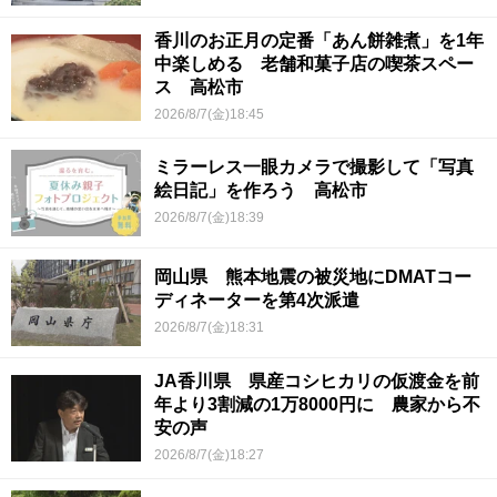
香川のお正月の定番「あん餅雑煮」を1年
中楽しめる 老舗和菓子店の喫茶スペー
ス 高松市
2026/8/7(金)18:45
ミラーレス一眼カメラで撮影して「写真
絵日記」を作ろう 高松市
2026/8/7(金)18:39
岡山県 熊本地震の被災地にDMATコー
ディネーターを第4次派遣
2026/8/7(金)18:31
JA香川県 県産コシヒカリの仮渡金を前
年より3割減の1万8000円に 農家から不
安の声
2026/8/7(金)18:27