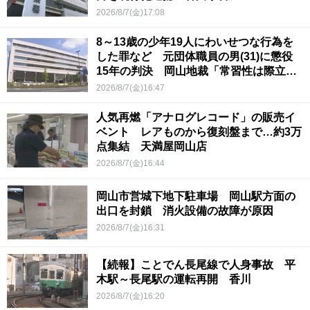
2026/8/7(金)17:08
8～13歳の少年19人にわいせつな行為を
した罪など 元団体職員の男(31)に懲役
15年の判決 岡山地裁「常習性は際立っ
ていて被害結果も非常に重い」
2026/8/7(金)16:47
人気再燃「アナログレコード」の販売イ
ベント レアものから復刻盤まで…約3万
点集結 天満屋岡山店
2026/8/7(金)16:44
岡山市営城下地下駐車場 岡山駅方面の
出口を封鎖 消火設備の故障が原因
2026/8/7(金)16:31
【続報】ことでん長尾線で人身事故 平
木駅～長尾駅の運転再開 香川
2026/8/7(金)16:20