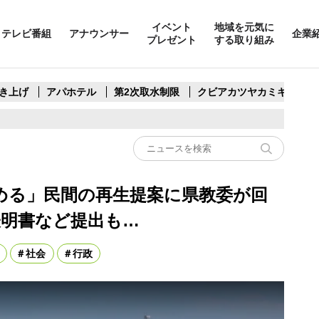
イベント
地域を元気に
テレビ番組
アナウンサー
企業
プレゼント
する取り組み
き上げ
アパホテル
第2次取水制限
クビアカツヤカミキリ
める」民間の再生提案に県教委が回
表明書など提出も…
社会
行政