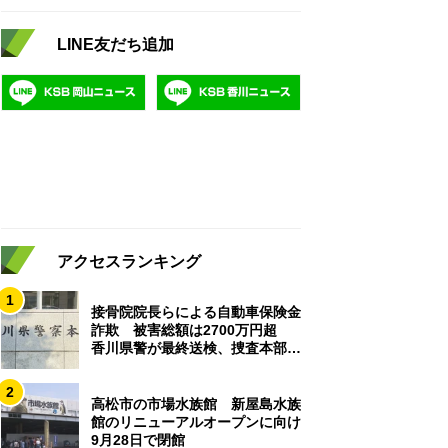
LINE友だち追加
アクセスランキング
1
接骨院院長らによる自動車保険金
詐欺 被害総額は2700万円超
香川県警が最終送検、捜査本部解
散
2
高松市の市場水族館 新屋島水族
館のリニューアルオープンに向け
9月28日で閉館