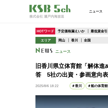
ニュース
株式会社 瀬戸内海放送
HOTワード
予定価格漏えいか
最低賃金引
エリア
岡山
香川
全国
ニュース
旧香川県立体育館「解体進
答 5社の出資・参画意向
2025/8/6 18:22
香川
船の体育館