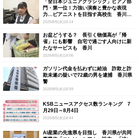
「全日本ジュニアクラシック」ピアノ部
門・第一位！力強い演奏と豊かな表現
力…ピアニストを目指す高校生 香川
【青春のキセキ】
2026/8/5(水)19:14
お盆どうする？ 長引く物価高が「帰
省」にも影響 自宅で過ごす人向けに新
たなサービスも 香川
2026/8/5(水)19:06
ガソリン代金を払わずに給油 詐欺と詐
欺未遂の疑いで72歳の男を逮捕 香川県
警
2026/8/5(水)18:59
KSBニュースアクセス数ランキング 7
月29日～8月4日
2026/8/5(水)18:44
AI産業の先進県を目指し 香川県が共同