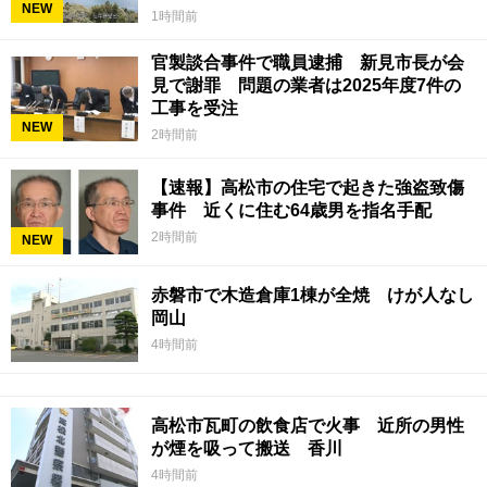
NEW
1時間前
官製談合事件で職員逮捕 新見市長が会
見で謝罪 問題の業者は2025年度7件の
工事を受注
NEW
2時間前
【速報】高松市の住宅で起きた強盗致傷
事件 近くに住む64歳男を指名手配
2時間前
NEW
赤磐市で木造倉庫1棟が全焼 けが人なし
岡山
4時間前
高松市瓦町の飲食店で火事 近所の男性
が煙を吸って搬送 香川
4時間前