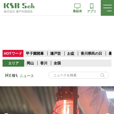
番組表
アプリ
株式会社 瀬戸内海放送
HOTワード
甲子園開幕
瀬戸芸
お盆
香川県民の日
暑
エリア
岡山
香川
全国
ニュース