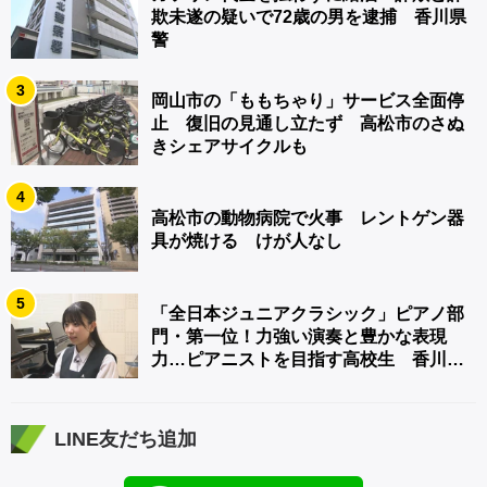
欺未遂の疑いで72歳の男を逮捕 香川県
警
3
岡山市の「ももちゃり」サービス全面停
止 復旧の見通し立たず 高松市のさぬ
きシェアサイクルも
4
高松市の動物病院で火事 レントゲン器
具が焼ける けが人なし
5
「全日本ジュニアクラシック」ピアノ部
門・第一位！力強い演奏と豊かな表現
力…ピアニストを目指す高校生 香川
【青春のキセキ】
LINE友だち追加