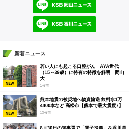
新着ニュース
若い人にも起こる口腔がん AYA世代
（15～39歳）に特有の特徴を解明 岡山
大
NEW
1分前
熊本地震の被災地へ物資輸送 飲料水1万
4400本など 高松市【熊本で最大震度7】
13分前
NEW
8月30日の知事選で「電子投票」を香川県