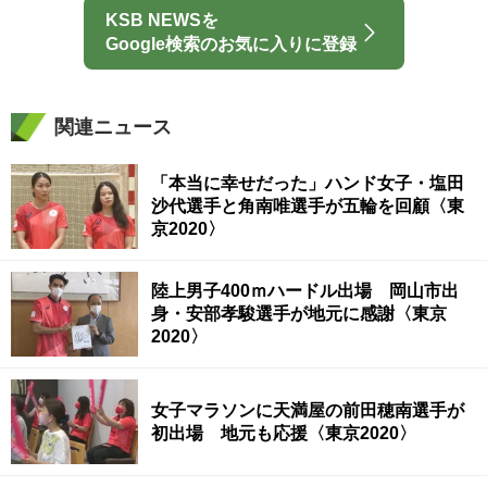
KSB NEWSを
Google検索のお気に入りに登録
関連ニュース
「本当に幸せだった」ハンド女子・塩田
沙代選手と角南唯選手が五輪を回顧〈東
京2020〉
陸上男子400ｍハードル出場 岡山市出
身・安部孝駿選手が地元に感謝〈東京
2020〉
女子マラソンに天満屋の前田穂南選手が
初出場 地元も応援〈東京2020〉