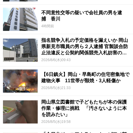
不同意性交等の疑いで会社員の男を逮
捕 香川
4時間前
指名競争入札の予定価格を漏えいか 岡山
県新見市職員の男ら２人逮捕 官製談合防
止法違反と公契約関係競売入札妨害の疑
い
2026/8/6(木)09:43
【6日鎮火】岡山・早島町の住宅密集地で
建物火事 11世帯が類焼・3人軽傷か
2026/8/5(水)21:33
岡山県立図書館で子どもたちが本の保護
作業・修理に挑戦 「汚さないように本
を読みたい」
2026/8/5(水)19:58