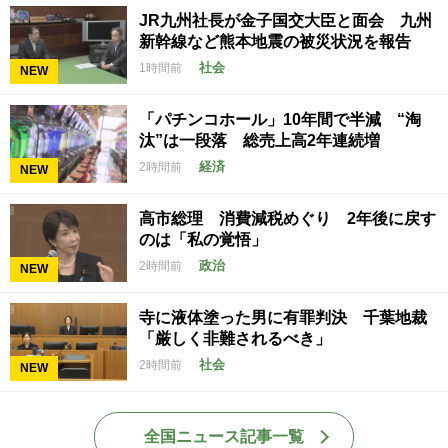
JR九州社長が金子国交大臣と面会 九州
新幹線など熊本地震の被災状況を報告
社会
1時間前
NEW
「パチンコホール」10年間で半減 “淘
汰”は一段落 総売上高2年連続増
経済
2時間前
NEW
高市総理 消費減税めぐり 2年後に戻す
のは「私の覚悟」
政治
2時間前
NEW
寺に液体塗った男に有罪判決 千葉地裁
「厳しく非難されるべき」
社会
2時間前
NEW
全国ニュース記事一覧