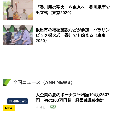
「香川県の聖火」を東京へ 香川県庁で
出立式〈東京2020〉
坂出市の福祉施設などが参加 パラリン
ピック採火式 香川でも始まる〈東京
2020〉
全国ニュース（ANN NEWS）
大企業の夏のボーナス平均額104万2537
円 初の100万円超 経団連最終集計
経済
23分前
NEW