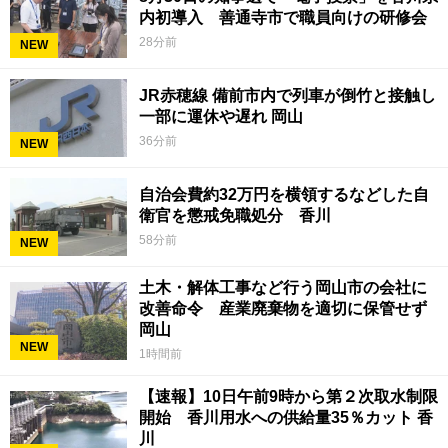
内初導入 善通寺市で職員向けの研修会
28分前
NEW
JR赤穂線 備前市内で列車が倒竹と接触し
一部に運休や遅れ 岡山
36分前
NEW
自治会費約32万円を横領するなどした自
衛官を懲戒免職処分 香川
58分前
NEW
土木・解体工事など行う岡山市の会社に
改善命令 産業廃棄物を適切に保管せず
岡山
NEW
1時間前
【速報】10日午前9時から第２次取水制限
開始 香川用水への供給量35％カット 香
川