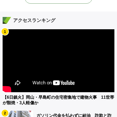
アクセスランキング
1
【6日鎮火】岡山・早島町の住宅密集地で建物火事 11世帯
が類焼・3人軽傷か
2
ガソリン代金を払わずに給油 詐欺と詐