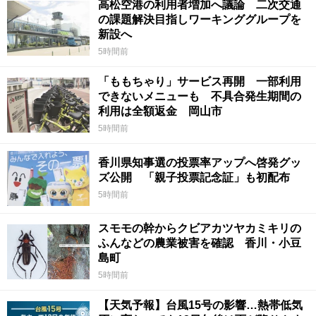
高松空港の利用者増加へ議論 二次交通
の課題解決目指しワーキンググループを
新設へ
5時間前
「ももちゃり」サービス再開 一部利用
できないメニューも 不具合発生期間の
利用は全額返金 岡山市
5時間前
香川県知事選の投票率アップへ啓発グッ
ズ公開 「親子投票記念証」も初配布
5時間前
スモモの幹からクビアカツヤカミキリの
ふんなどの農業被害を確認 香川・小豆
島町
5時間前
【天気予報】台風15号の影響…熱帯低気