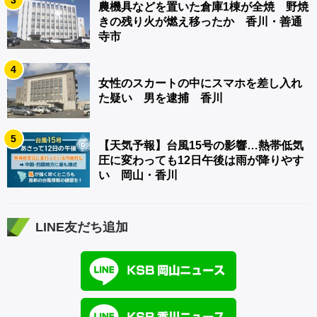
3
農機具などを置いた倉庫1棟が全焼 野焼
きの残り火が燃え移ったか 香川・善通
寺市
4
女性のスカートの中にスマホを差し入れ
た疑い 男を逮捕 香川
5
【天気予報】台風15号の影響…熱帯低気
圧に変わっても12日午後は雨が降りやす
い 岡山・香川
LINE友だち追加