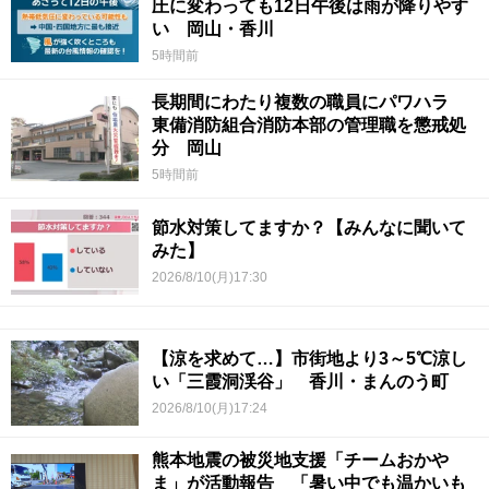
圧に変わっても12日午後は雨が降りやす
い 岡山・香川
5時間前
長期間にわたり複数の職員にパワハラ
東備消防組合消防本部の管理職を懲戒処
分 岡山
5時間前
節水対策してますか？【みんなに聞いて
みた】
2026/8/10(月)17:30
【涼を求めて…】市街地より3～5℃涼し
い「三霞洞渓谷」 香川・まんのう町
2026/8/10(月)17:24
熊本地震の被災地支援「チームおかや
ま」が活動報告 「暑い中でも温かいも