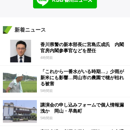
新着ニュース
香川県警の新本部長に宮島広成氏 内閣
官房内閣参事官などを歴任
4時間前
「これから一番水がいる時期…」少雨が
新米にも影響…岡山市の農園で穂が枯れ
る被害
5時間前
講演会の申し込みフォームで個人情報漏
洩か 岡山・早島町
5時間前