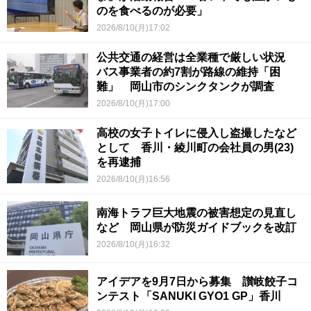
のを食べるのが必要」
2026/8/10(月)17:02
公共交通の経営は全業種で厳しい状況
バス事業者の約7割が路線の維持「困
難」 岡山市のシンクタンクが調査
2026/8/10(月)17:00
高校の女子トイレに侵入し盗撮したなど
として 香川・綾川町の会社員の男(23)
を再逮捕
2026/8/10(月)16:56
南海トラフ巨大地震の被害想定の見直し
など 岡山県が防災ガイドブックを改訂
2026/8/10(月)16:32
アイデアを9月7日から募集 讃岐餃子コ
ンテスト「SANUKI GYO1 GP」香川