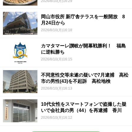
2026/8/10(月)16:29
岡山市役所 新庁舎テラスを一般開放 8
月24日から
2026/8/10(月)16:18
カマタマーレ讃岐が開幕戦勝利！ 福島
に逆転勝ち
2026/8/10(月)16:15
不同意性交等未遂の疑いで7月逮捕 高松
市の男性(43)を不起訴 高松地検
2026/8/10(月)16:13
10代女性をスマートフォンで盗撮した疑
いで会社員の男（44）を再逮捕 香川
2026/8/10(月)16:12