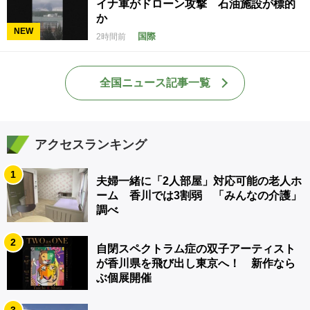
イナ軍がドローン攻撃 石油施設が標的
か
NEW
国際
2時間前
全国ニュース記事一覧
アクセスランキング
1
夫婦一緒に「2人部屋」対応可能の老人ホ
ーム 香川では3割弱 「みんなの介護」
調べ
2
自閉スペクトラム症の双子アーティスト
が香川県を飛び出し東京へ！ 新作なら
ぶ個展開催