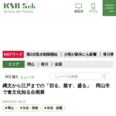
番組表
アプリ
株式会社 瀬戸内海放送
HOTワード
第2次取水制限開始
少雨が新米にも影響
香川県
エリア
岡山
香川
全国
ニュース
縄文から江戸までの「切る、蒸す、盛る」 岡山市
で食文化知る企画展
2021/10/7 18:15
岡山
文化・芸術
生活・話題