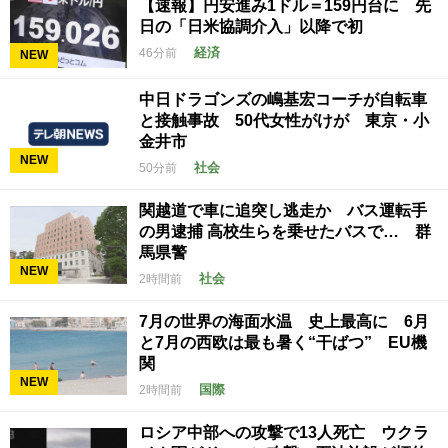
【速報】円安進み1ドル＝159円台に 先
日の「日米協調介入」以降で初
経済
46分前
NEW
中日ドラゴンズの嶋基宏コーチが自転車
と接触事故 50代女性がけが 東京・小
金井市
NEW
社会
50分前
関越道で車に追突し逃走か バス運転手
の男逮捕 高校生らを乗せたバスで… 群
馬県警
NEW
社会
2時間前
7月の世界の海面水温 史上最高に 6月
と7月の西欧は最も暑く“干ばつ” EU機
関
NEW
国際
2時間前
ロシア中部への攻撃で13人死亡 ウクラ