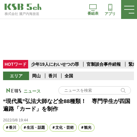
番組表
アプリ
株式会社 瀬戸内海放送
HOTワード
少年19人にわいせつの罪
官製談合事件続報
緊急
エリア
岡山
香川
全国
ニュース
“現代風”弘法大師など全88種類！ 専門学生が四国
遍路「カード」を制作
2022/3/8 19:44
香川
生活・話題
文化・芸術
観光