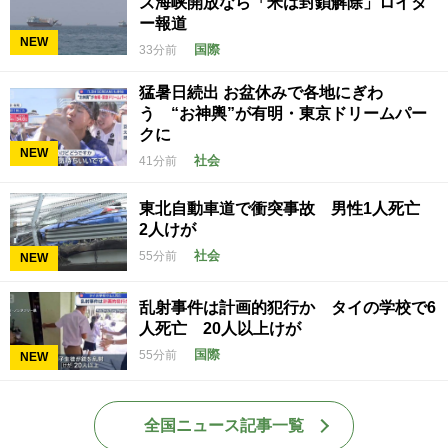
ズ海峡開放なら「米は封鎖解除」ロイタ
ー報道
NEW
国際
33分前
猛暑日続出 お盆休みで各地にぎわ
う “お神輿”が有明・東京ドリームパー
クに
NEW
社会
41分前
東北自動車道で衝突事故 男性1人死亡
2人けが
社会
55分前
NEW
乱射事件は計画的犯行か タイの学校で6
人死亡 20人以上けが
国際
55分前
NEW
全国ニュース記事一覧