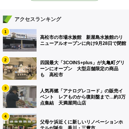
アクセスランキング
1
高松市の市場水族館 新屋島水族館のリ
ニューアルオープンに向け9月28日で閉館
2
四国最大「3COINS+plus」が丸亀町グリ
ーンにオープン 大型店舗限定の商品
も 高松市
3
人気再燃「アナログレコード」の販売イ
ベント レアものから復刻盤まで…約3万
点集結 天満屋岡山店
4
父母ケ浜近くに新しいリノベーションホ
テルが誕生 香川・三豊市