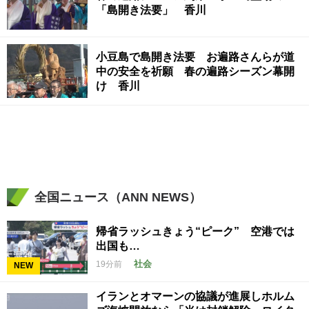
「島開き法要」 香川
小豆島で島開き法要 お遍路さんらが道
中の安全を祈願 春の遍路シーズン幕開
け 香川
全国ニュース（ANN NEWS）
帰省ラッシュきょう“ピーク” 空港では
出国も…
社会
19分前
NEW
イランとオマーンの協議が進展しホルム