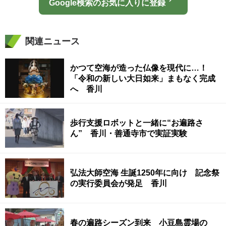
Google検索のお気に入りに登録
関連ニュース
かつて空海が造った仏像を現代に…！
「令和の新しい大日如来」まもなく完成
へ 香川
歩行支援ロボットと一緒に“お遍路さ
ん” 香川・善通寺市で実証実験
弘法大師空海 生誕1250年に向け 記念祭
の実行委員会が発足 香川
春の遍路シーズン到来 小豆島霊場の