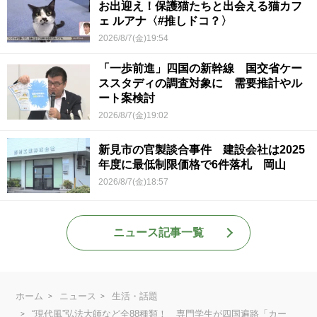
お出迎え！保護猫たちと出会える猫カフ
ェ ルアナ〈#推しドコ？〉
2026/8/7(金)19:54
「一歩前進」四国の新幹線 国交省ケー
ススタディの調査対象に 需要推計やル
ート案検討
2026/8/7(金)19:02
新見市の官製談合事件 建設会社は2025
年度に最低制限価格で6件落札 岡山
2026/8/7(金)18:57
ニュース記事一覧
ホーム
ニュース
生活・話題
“現代風”弘法大師など全88種類！ 専門学生が四国遍路「カー