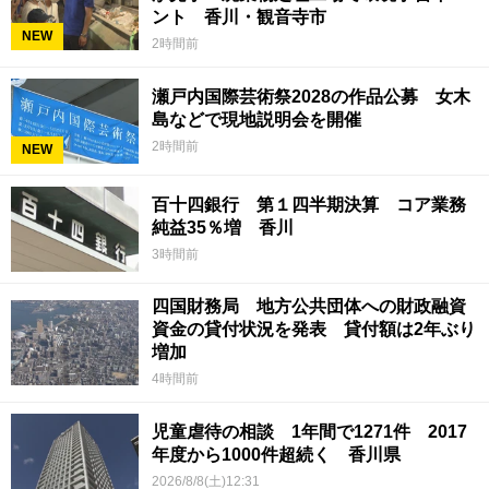
ント 香川・観音寺市
NEW
2時間前
瀬戸内国際芸術祭2028の作品公募 女木
島などで現地説明会を開催
2時間前
NEW
百十四銀行 第１四半期決算 コア業務
純益35％増 香川
3時間前
四国財務局 地方公共団体への財政融資
資金の貸付状況を発表 貸付額は2年ぶり
増加
4時間前
児童虐待の相談 1年間で1271件 2017
年度から1000件超続く 香川県
2026/8/8(土)12:31