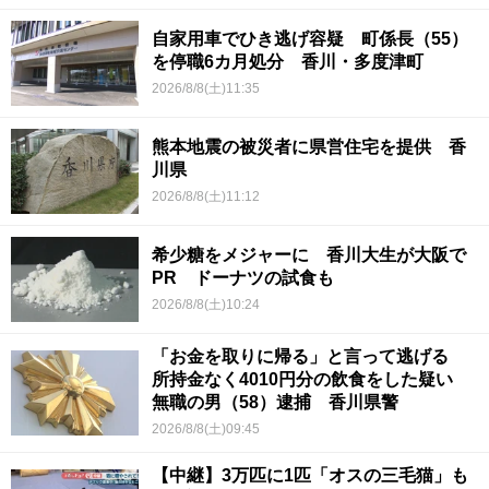
自家用車でひき逃げ容疑 町係長（55）
を停職6カ月処分 香川・多度津町
2026/8/8(土)11:35
熊本地震の被災者に県営住宅を提供 香
川県
2026/8/8(土)11:12
希少糖をメジャーに 香川大生が大阪で
PR ドーナツの試食も
2026/8/8(土)10:24
「お金を取りに帰る」と言って逃げる
所持金なく4010円分の飲食をした疑い
無職の男（58）逮捕 香川県警
2026/8/8(土)09:45
【中継】3万匹に1匹「オスの三毛猫」も