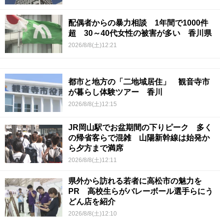
配偶者からの暴力相談 1年間で1000件
超 30～40代女性の被害が多い 香川県
2026/8/8(土)12:21
都市と地方の「二地域居住」 観音寺市
が暮らし体験ツアー 香川
2026/8/8(土)12:15
JR岡山駅でお盆期間の下りピーク 多く
の帰省客らで混雑 山陽新幹線は始発か
ら夕方まで満席
2026/8/8(土)12:11
県外から訪れる若者に高松市の魅力を
PR 高校生らがバレーボール選手らにう
どん店を紹介
2026/8/8(土)12:10