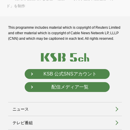
ド」を制作
This programme includes material which is copyright of Reuters Limited
and
other material which is copyright of Cable News Network LP, LLLP
(CNN) and
which may be captioned in each text. All rights reserved.
KSB 公式SNSアカウント
配信メディア一覧
ニュース
テレビ番組