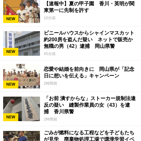
【速報中】夏の甲子園 香川・英明が関
東第一に先制を許す
10分前
NEW
ビニールハウスからシャインマスカット
約200房を盗んだ疑い ネットで販売か
無職の男（42）逮捕 岡山県警
NEW
45分前
恋愛や結婚を前向きに 岡山県が「記念
日に想いを伝える」キャンペーン
2時間前
NEW
「お前 潰すからな」ストーカー規制法違
反の疑い 縫製作業員の女（43）を逮
捕 香川県警
NEW
2時間前
ごみが燃料になる工程などを子どもたち
が見学 廃棄物処理工場で環境学習イベ