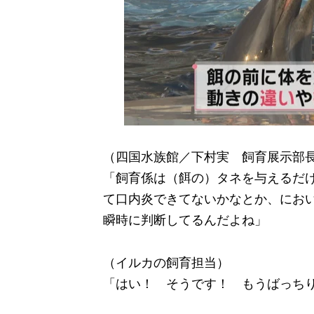
（四国水族館／下村実 飼育展示部
「飼育係は（餌の）タネを与えるだ
て口内炎できてないかなとか、にお
瞬時に判断してるんだよね」
（イルカの飼育担当）
「はい！ そうです！ もうばっち