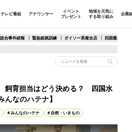
イベント
地域を元気に
テレビ番組
アナウンサー
企業
プレゼント
する取り組み
製談合事件続報
緊急銃猟訓練
ダイソー系複合店
四国最大スリ
 飼育担当はどう決める？ 四国水
みんなのハテナ】
みんなのハテナ
自然・いきもの