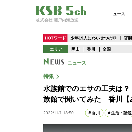
ニュース
株式会社 瀬戸内海放送
HOTワード
少年19人にわいせつの罪
官
エリア
岡山
香川
全国
ニュース
特集
水族館でのエサの工夫は？
族館で聞いてみた 香川【
2022/11/1 18:50
香川
生活・話題