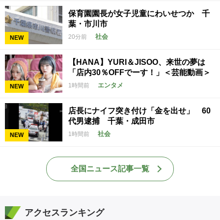
保育園園長が女子児童にわいせつか 千
葉・市川市
社会
20分前
NEW
【HANA】YURI＆JISOO、来世の夢は
「店内30％OFFでーす！」＜芸能動画＞
エンタメ
1時間前
NEW
店長にナイフ突き付け「金を出せ」 60
代男逮捕 千葉・成田市
社会
1時間前
NEW
全国ニュース記事一覧
アクセスランキング