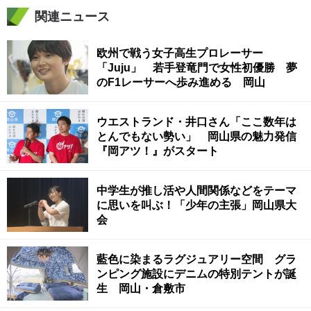
関連ニュース
欧州で戦う女子高生プロレーサー
「Juju」 若手登竜門で女性初優勝 夢
のF1レーサーへ歩み進める 岡山
ウエストランド・井口さん「ここ数年は
とんでもない勢い」 岡山県の魅力発信
『岡アツ！』がスタート
中学生が推し活や人間関係などをテーマ
に思いを叫ぶ！「少年の主張」岡山県大
会
藍色に染まるラグジュアリー空間 グラ
ンピング施設にデニムの特別テントが誕
生 岡山・倉敷市