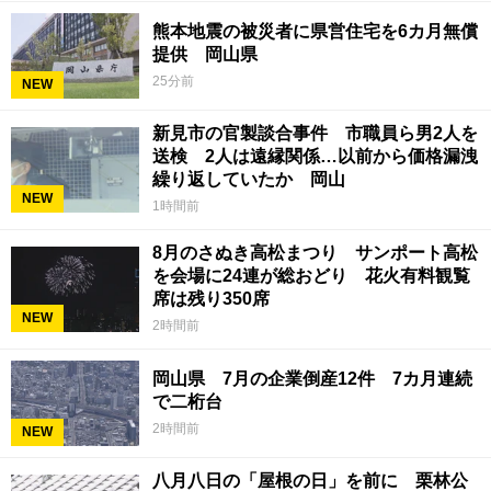
熊本地震の被災者に県営住宅を6カ月無償
提供 岡山県
25分前
NEW
新見市の官製談合事件 市職員ら男2人を
送検 2人は遠縁関係…以前から価格漏洩
繰り返していたか 岡山
NEW
1時間前
8月のさぬき高松まつり サンポート高松
を会場に24連が総おどり 花火有料観覧
席は残り350席
NEW
2時間前
岡山県 7月の企業倒産12件 7カ月連続
で二桁台
2時間前
NEW
八月八日の「屋根の日」を前に 栗林公