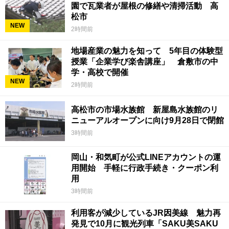
園で瓦業者が屋根の修繕や清掃活動 高
松市
NEW
2時間前
地場産業の魅力を知って 5年目の体験型
授業「企業学び楽舎講座」 倉敷市の中
学・高校で開催
NEW
2時間前
高松市の市場水族館 新屋島水族館のリ
ニューアルオープンに向け9月28日で閉館
3時間前
岡山・和気町が公式LINEアカウントの運
用開始 手軽に行政手続き・クーポン利
用
3時間前
利用客が減少しているJR因美線 魅力再
発見で10月に観光列車「SAKU美SAKU