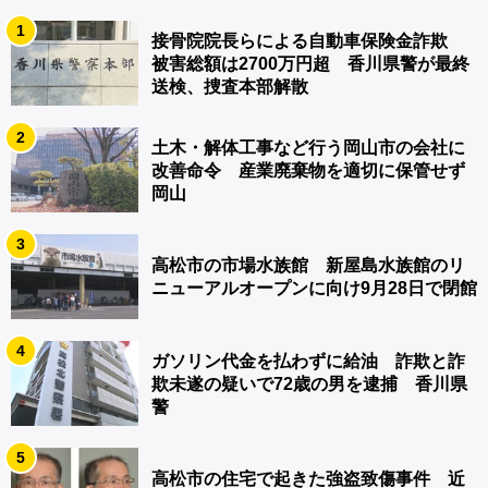
1
接骨院院長らによる自動車保険金詐欺
被害総額は2700万円超 香川県警が最終
送検、捜査本部解散
2
土木・解体工事など行う岡山市の会社に
改善命令 産業廃棄物を適切に保管せず
岡山
3
高松市の市場水族館 新屋島水族館のリ
ニューアルオープンに向け9月28日で閉館
4
ガソリン代金を払わずに給油 詐欺と詐
欺未遂の疑いで72歳の男を逮捕 香川県
警
5
高松市の住宅で起きた強盗致傷事件 近