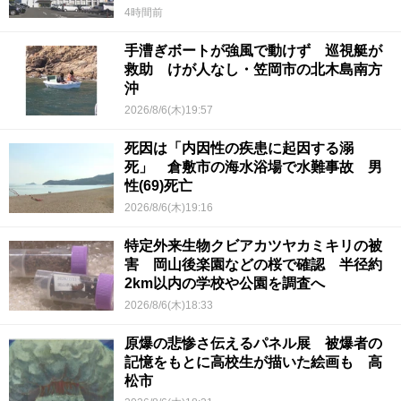
4時間前
手漕ぎボートが強風で動けず 巡視艇が
救助 けが人なし・笠岡市の北木島南方
沖
2026/8/6(木)19:57
死因は「内因性の疾患に起因する溺
死」 倉敷市の海水浴場で水難事故 男
性(69)死亡
2026/8/6(木)19:16
特定外来生物クビアカツヤカミキリの被
害 岡山後楽園などの桜で確認 半径約
2km以内の学校や公園を調査へ
2026/8/6(木)18:33
原爆の悲惨さ伝えるパネル展 被爆者の
記憶をもとに高校生が描いた絵画も 高
松市