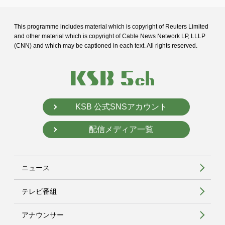
This programme includes material which is copyright of Reuters Limited
and
other material which is copyright of Cable News Network LP, LLLP
(CNN) and
which may be captioned in each text. All rights reserved.
KSB 公式SNSアカウント
配信メディア一覧
ニュース
テレビ番組
アナウンサー