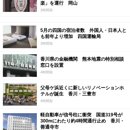
楽」を運行 岡山
3時間前
5月の四国の宿泊者数 外国人・日本人と
も前年より増加 四国運輸局
3時間前
香川県の金融機関 熊本地震の特別相談
窓口を設置
4時間前
父母ケ浜近くに新しいリノベーションホ
テルが誕生 香川・三豊市
4時間前
軽自動車が信号柱に衝突 国道319号が
300mにわたり約4時間通行止め 香川・
善通寺市