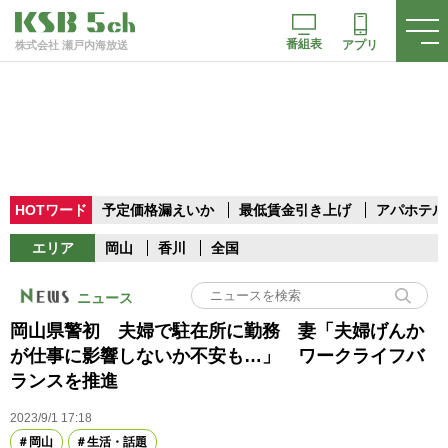
番組表
アプリ
株式会社 瀬戸内海放送
HOTワード
予定価格漏えいか
最低賃金引き上げ
アパホテル
エリア
岡山
香川
全国
ニュース
岡山県警初 夫婦で駐在所に勤務 妻「夫婦げんか
が仕事に影響しないか不安も…」 ワークライフバ
ランスを推進
2023/9/1 17:18
岡山
生活・話題