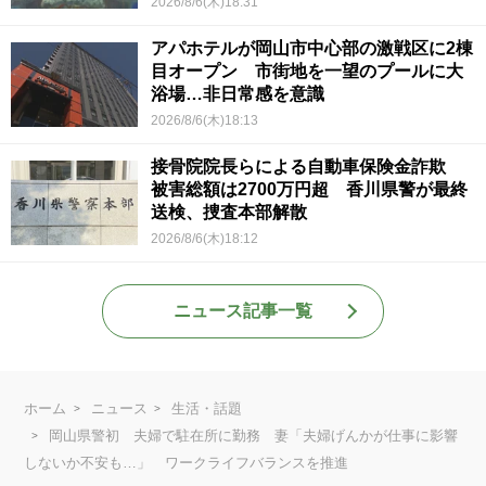
2026/8/6(木)18:31
アパホテルが岡山市中心部の激戦区に2棟
目オープン 市街地を一望のプールに大
浴場…非日常感を意識
2026/8/6(木)18:13
接骨院院長らによる自動車保険金詐欺
被害総額は2700万円超 香川県警が最終
送検、捜査本部解散
2026/8/6(木)18:12
ニュース記事一覧
ホーム
ニュース
生活・話題
岡山県警初 夫婦で駐在所に勤務 妻「夫婦げんかが仕事に影響
しないか不安も…」 ワークライフバランスを推進