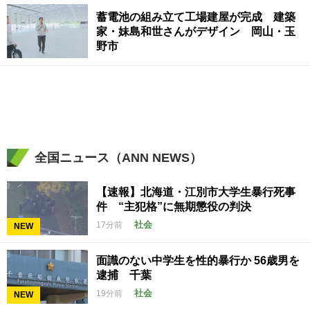
蓄電池の組み立て工場建屋が完成 建築
家・妹島和世さんがデザイン 岡山・玉
野市
全国ニュース（ANN NEWS）
【速報】北海道・江別市大学生暴行死事
件 “主犯格”に無期懲役の判決
社会
17分前
NEW
面識のない中学生を性的暴行か 56歳男を
逮捕 千葉
社会
19分前
NEW