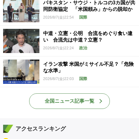
パキスタン・サウジ・トルコの3カ国が共
同防衛協定 「米国頼み」からの脱却か
国際
2026/8/7(金)22:54
中道・立憲・公明 合流をめぐり食い違
い 合流先は中道？立憲？
政治
2026/8/7(金)22:24
イラン攻撃 米国がミサイル不足？「危険
な水準」
国際
2026/8/7(金)22:03
全国ニュース記事一覧
アクセスランキング