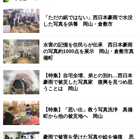
「ただの紙ではない」西日本豪雨で水没
した写真を供養 岡山・倉敷市
水害の記憶を住民らが伝承 西日本豪雨
の写真約1000点を展示 岡山・倉敷市真
備町
【特集】自宅全壊、弟との別れ…西日本
豪雨で被災した写真家 復興を見つめ思
うことは 岡山
【特集】「思い出」救う写真洗浄 真備
町から他の被災地へ 岡山
豪雨で被害を受けた写真や絵を修復 思