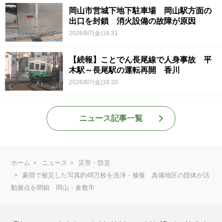
岡山市営城下地下駐車場 岡山駅方面の
出口を封鎖 消火設備の故障が原因
2026/8/7(金)16:31
【続報】ことでん長尾線で人身事故 平
木駅～長尾駅の運転再開 香川
2026/8/7(金)16:20
ニュース記事一覧
ホーム
ニュース
災害・防災
豪雨で被災した写真約48万枚を洗浄・修復 真備地区の団体が活
動拠点を閉鎖 岡山・倉敷市