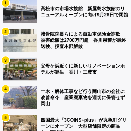
1
高松市の市場水族館 新屋島水族館のリ
ニューアルオープンに向け9月28日で閉館
2
接骨院院長らによる自動車保険金詐欺
被害総額は2700万円超 香川県警が最終
送検、捜査本部解散
3
父母ケ浜近くに新しいリノベーションホ
テルが誕生 香川・三豊市
4
土木・解体工事など行う岡山市の会社に
改善命令 産業廃棄物を適切に保管せず
岡山
5
四国最大「3COINS+plus」が丸亀町グリ
ーンにオープン 大型店舗限定の商品