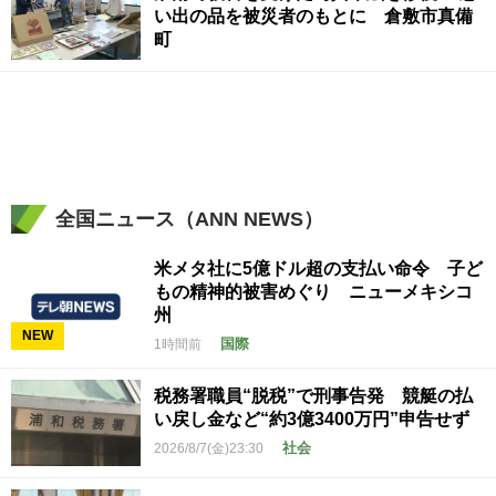
い出の品を被災者のもとに 倉敷市真備
町
全国ニュース（ANN NEWS）
米メタ社に5億ドル超の支払い命令 子ど
もの精神的被害めぐり ニューメキシコ
州
NEW
国際
1時間前
税務署職員“脱税”で刑事告発 競艇の払
い戻し金など“約3億3400万円”申告せず
社会
2026/8/7(金)23:30