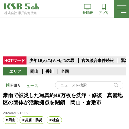
番組表
アプリ
株式会社 瀬戸内海放送
HOTワード
少年19人にわいせつの罪
官製談合事件続報
緊急
エリア
岡山
香川
全国
ニュース
豪雨で被災した写真約48万枚を洗浄・修復 真備地
区の団体が活動拠点を閉鎖 岡山・倉敷市
2024/4/15 16:39
岡山
災害・防災
社会