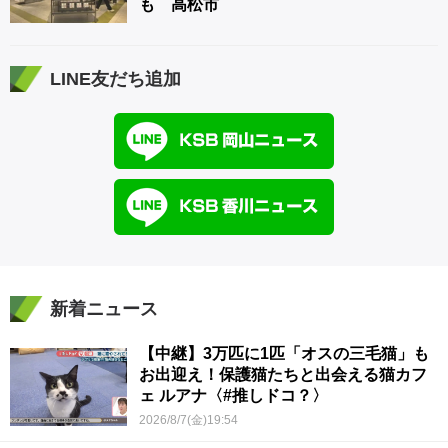
も 高松市
LINE友だち追加
新着ニュース
【中継】3万匹に1匹「オスの三毛猫」も
お出迎え！保護猫たちと出会える猫カフ
ェ ルアナ〈#推しドコ？〉
2026/8/7(金)19:54