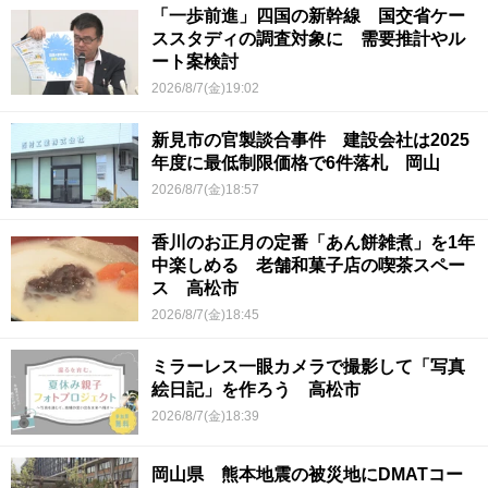
「一歩前進」四国の新幹線 国交省ケー
ススタディの調査対象に 需要推計やル
ート案検討
2026/8/7(金)19:02
新見市の官製談合事件 建設会社は2025
年度に最低制限価格で6件落札 岡山
2026/8/7(金)18:57
香川のお正月の定番「あん餅雑煮」を1年
中楽しめる 老舗和菓子店の喫茶スペー
ス 高松市
2026/8/7(金)18:45
ミラーレス一眼カメラで撮影して「写真
絵日記」を作ろう 高松市
2026/8/7(金)18:39
岡山県 熊本地震の被災地にDMATコー