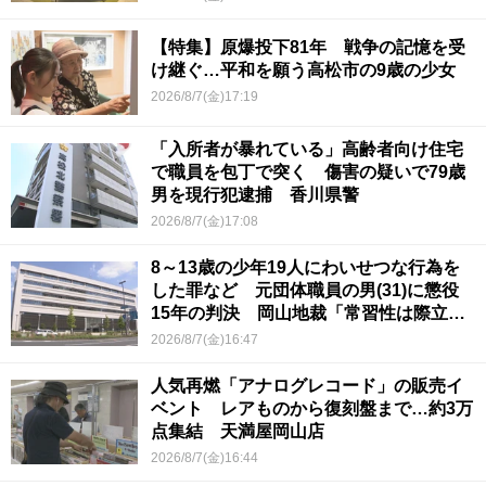
【特集】原爆投下81年 戦争の記憶を受
け継ぐ…平和を願う高松市の9歳の少女
2026/8/7(金)17:19
「入所者が暴れている」高齢者向け住宅
で職員を包丁で突く 傷害の疑いで79歳
男を現行犯逮捕 香川県警
2026/8/7(金)17:08
8～13歳の少年19人にわいせつな行為を
した罪など 元団体職員の男(31)に懲役
15年の判決 岡山地裁「常習性は際立っ
ていて被害結果も非常に重い」
2026/8/7(金)16:47
人気再燃「アナログレコード」の販売イ
ベント レアものから復刻盤まで…約3万
点集結 天満屋岡山店
2026/8/7(金)16:44