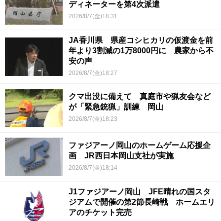
ディネーターを第4次派遣
2026/8/7(金)18:31
JA香川県 県産コシヒカリの仮渡金を前
年より3割減の1万8000円に 農家から不
安の声
2026/8/7(金)18:27
クマ出没に備えて 真庭市や猟友会など
が「緊急銃猟」訓練 岡山
2026/8/7(金)18:23
ファジアーノ岡山のホームゲーム応援企
画 JR西日本岡山支社が実施
2026/8/7(金)18:14
J1ファジアーノ岡山 JFE晴れの国スタ
ジアムで開催の第2節長崎戦 ホームエリ
アのチケット完売