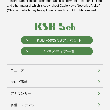
This programme includes material which is copyright of Reuters Limited
and
other material which is copyright of Cable News Network LP, LLLP
(CNN) and
which may be captioned in each text. All rights reserved.
KSB 公式SNSアカウント
配信メディア一覧
ニュース
テレビ番組
アナウンサー
各種コンテンツ