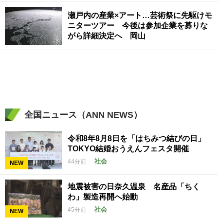
瀬戸内の産業×アート…芸術祭に先駆けモ
ニターツアー 今後は参加企業を募りな
がら詳細決定へ 岡山
全国ニュース（ANN NEWS）
令和8年8月8日を「はちみつ結びの日」
TOKYO結婚おうえんフェスタ開催
社会
44分前
NEW
地震被害の日奈久温泉 名産品「ちく
わ」製造再開へ始動
社会
45分前
NEW