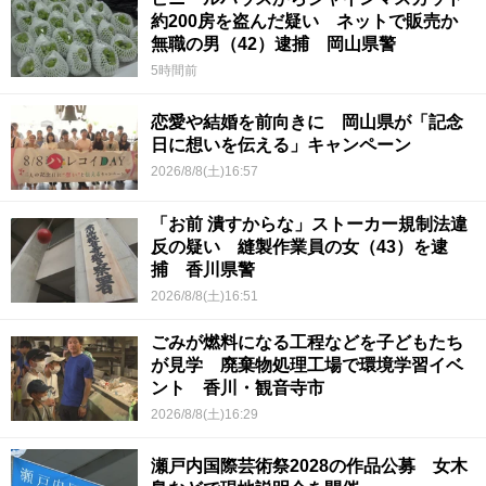
約200房を盗んだ疑い ネットで販売か
無職の男（42）逮捕 岡山県警
5時間前
恋愛や結婚を前向きに 岡山県が「記念
日に想いを伝える」キャンペーン
2026/8/8(土)16:57
「お前 潰すからな」ストーカー規制法違
反の疑い 縫製作業員の女（43）を逮
捕 香川県警
2026/8/8(土)16:51
ごみが燃料になる工程などを子どもたち
が見学 廃棄物処理工場で環境学習イベ
ント 香川・観音寺市
2026/8/8(土)16:29
瀬戸内国際芸術祭2028の作品公募 女木