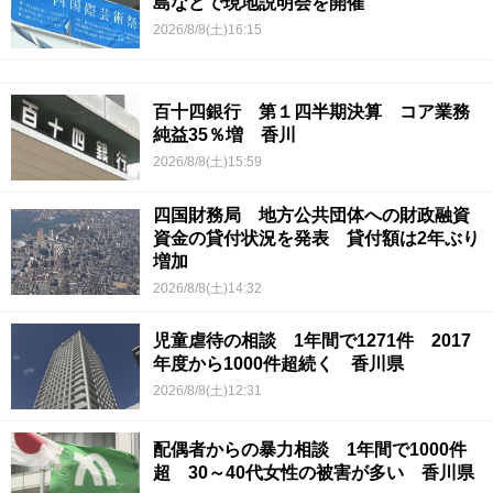
島などで現地説明会を開催
2026/8/8(土)16:15
百十四銀行 第１四半期決算 コア業務
純益35％増 香川
2026/8/8(土)15:59
四国財務局 地方公共団体への財政融資
資金の貸付状況を発表 貸付額は2年ぶり
増加
2026/8/8(土)14:32
児童虐待の相談 1年間で1271件 2017
年度から1000件超続く 香川県
2026/8/8(土)12:31
配偶者からの暴力相談 1年間で1000件
超 30～40代女性の被害が多い 香川県