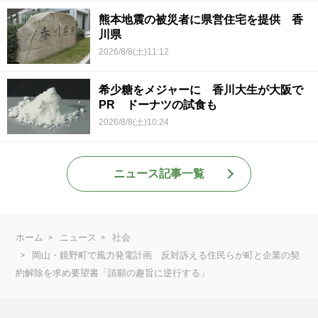
熊本地震の被災者に県営住宅を提供 香
川県
2026/8/8(土)11:12
希少糖をメジャーに 香川大生が大阪で
PR ドーナツの試食も
2026/8/8(土)10:24
ニュース記事一覧
ホーム
ニュース
社会
岡山・鏡野町で風力発電計画 反対訴える住民らが町と企業の契
約解除を求め要望書「請願の趣旨に逆行する」