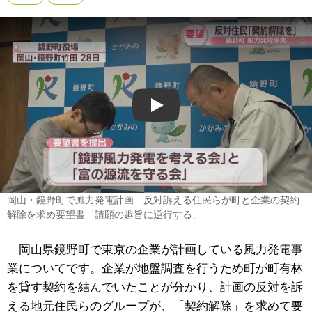
Play
岡山・鏡野町で風力発電計画 反対訴える住民らが町と企業の契約
解除を求め要望書「請願の趣旨に逆行する」
岡山県鏡野町で東京の企業が計画している風力発電事
業についてです。企業が地盤調査を行うため町が町有林
を貸す契約を結んでいたことが分かり、計画の反対を訴
える地元住民らのグループが、「契約解除」を求めて要