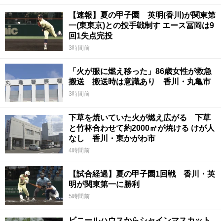
【速報】夏の甲子園 英明(香川)が関東第
一(東東京)との投手戦制す エース冨岡は9
回1失点完投
3時間前
「火が服に燃え移った」86歳女性が救急
搬送 搬送時は意識あり 香川・丸亀市
3時間前
下草を焼いていた火が燃え広がる 下草
と竹林合わせて約2000㎡が焼ける けが人
なし 香川・東かがわ市
4時間前
【試合経過】夏の甲子園1回戦 香川・英
明が関東第一に勝利
5時間前
ビニールハウスからシャインマスカット