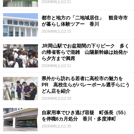
2026/8/8(土)12:21
都市と地方の「二地域居住」 観音寺市
が暮らし体験ツアー 香川
2026/8/8(土)12:15
JR岡山駅でお盆期間の下りピーク 多く
の帰省客らで混雑 山陽新幹線は始発か
ら夕方まで満席
2026/8/8(土)12:11
県外から訪れる若者に高松市の魅力を
PR 高校生らがバレーボール選手らにう
どん店を紹介
2026/8/8(土)12:10
自家用車でひき逃げ容疑 町係長（55）
を停職6カ月処分 香川・多度津町
2026/8/8(土)11:35