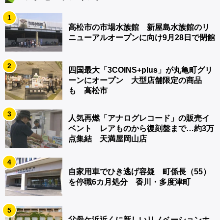
1
高松市の市場水族館 新屋島水族館のリ
ニューアルオープンに向け9月28日で閉館
2
四国最大「3COINS+plus」が丸亀町グリ
ーンにオープン 大型店舗限定の商品
も 高松市
3
人気再燃「アナログレコード」の販売イ
ベント レアものから復刻盤まで…約3万
点集結 天満屋岡山店
4
自家用車でひき逃げ容疑 町係長（55）
を停職6カ月処分 香川・多度津町
5
父母ケ浜近くに新しいリノベーションホ