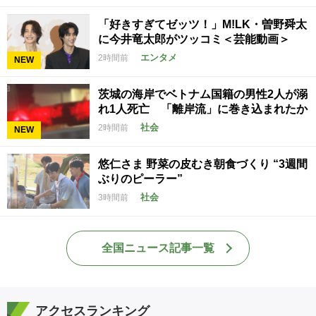
「好きすぎてゼッツ！」M!LK・曽野舜太
に今井竜太郎がツッコミ＜芸能動画＞
エンタメ
2時間前
NEW
茨城の海岸でベトナム国籍の男性2人が溺
れ1人死亡 「離岸流」に巻き込まれたか
社会
2時間前
NEW
悠仁さま 野菜の皮むき朝食づくり “3週間
ぶりのピーラー”
社会
3時間前
全国ニュース記事一覧
アクセスランキング