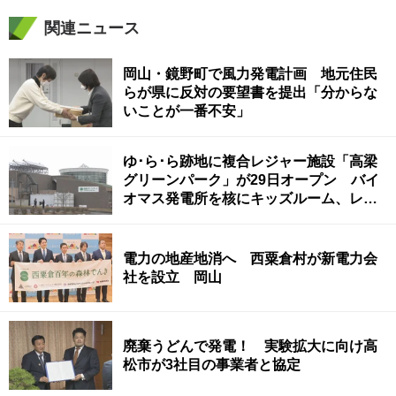
関連ニュース
岡山・鏡野町で風力発電計画 地元住民
らが県に反対の要望書を提出「分からな
いことが一番不安」
ゆ･ら･ら跡地に複合レジャー施設「高梁
グリーンパーク」が29日オープン バイ
オマス発電所を核にキッズルーム、レス
トランも 岡山
電力の地産地消へ 西粟倉村が新電力会
社を設立 岡山
廃棄うどんで発電！ 実験拡大に向け高
松市が3社目の事業者と協定