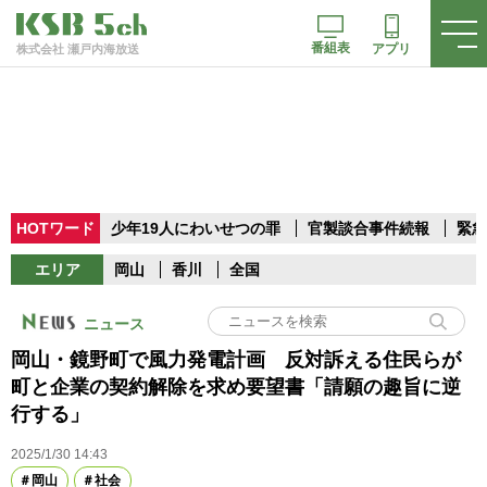
番組表
アプリ
株式会社 瀬戸内海放送
HOTワード
少年19人にわいせつの罪
官製談合事件続報
緊急
エリア
岡山
香川
全国
ニュース
岡山・鏡野町で風力発電計画 反対訴える住民らが
町と企業の契約解除を求め要望書「請願の趣旨に逆
行する」
2025/1/30 14:43
岡山
社会