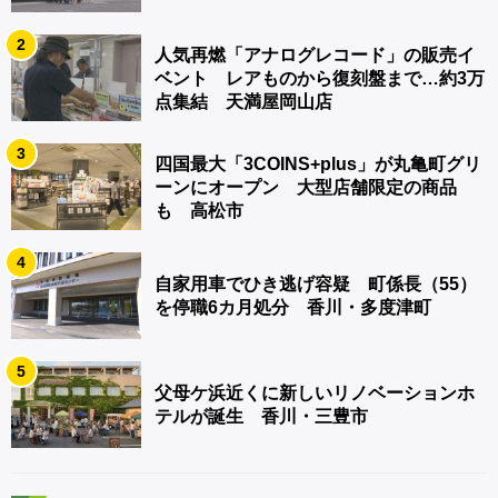
2
人気再燃「アナログレコード」の販売イ
ベント レアものから復刻盤まで…約3万
点集結 天満屋岡山店
3
四国最大「3COINS+plus」が丸亀町グリ
ーンにオープン 大型店舗限定の商品
も 高松市
4
自家用車でひき逃げ容疑 町係長（55）
を停職6カ月処分 香川・多度津町
5
父母ケ浜近くに新しいリノベーションホ
テルが誕生 香川・三豊市