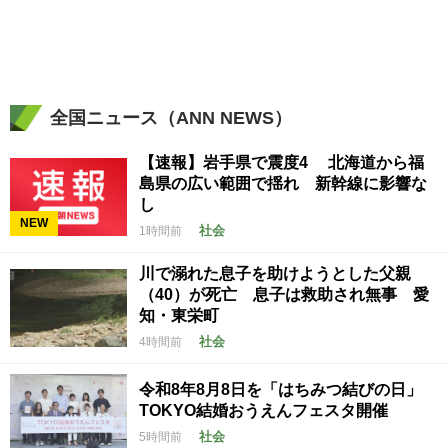
全国ニュース（ANN NEWS）
【速報】岩手県で震度4 北海道から福
島県の広い範囲で揺れ 新幹線に影響な
し
NEW
社会
1時間前
川で溺れた息子を助けようとした父親
（40）が死亡 息子は救助され無事 愛
知・東栄町
社会
4時間前
令和8年8月8日を「はちみつ結びの日」
TOKYO結婚おうえんフェスタ開催
社会
5時間前