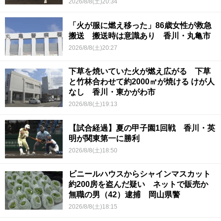
2026/8/8(土)20:34
「火が服に燃え移った」86歳女性が救急
搬送 搬送時は意識あり 香川・丸亀市
2026/8/8(土)20:27
下草を焼いていた火が燃え広がる 下草
と竹林合わせて約2000㎡が焼ける けが人
なし 香川・東かがわ市
2026/8/8(土)19:13
【試合経過】夏の甲子園1回戦 香川・英
明が関東第一に勝利
2026/8/8(土)18:50
ビニールハウスからシャインマスカット
約200房を盗んだ疑い ネットで販売か
無職の男（42）逮捕 岡山県警
2026/8/8(土)18:15