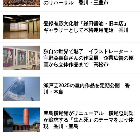
のリハーサル 香川・三豊市
登録有形文化財「鎌田醤油・旧本店」
ギャラリーとして本格運用開始 香川
独自の世界で魅了 イラストレーター・
宇野亞喜良さんの作品展 企業広告の原
画から立体作品まで 高松市
瀬戸芸2025の屋内作品を定期公開 香
川・本島
豊島横尾館がリニューアル 横尾忠則氏
が追求する「生と死」のテーマをより体
現 香川・豊島