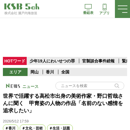
番組表
アプリ
株式会社 瀬戸内海放送
HOTワード
少年19人にわいせつの罪
官製談合事件続報
緊急
エリア
岡山
香川
全国
ニュース
世界で活躍する高松市出身の美術作家・野口哲哉さ
んに聞く 甲冑姿の人物の作品「名前のない感情を
追求したい」
2026/5/12 17:59
香川
文化・芸術
生活・話題