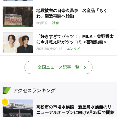
地震被害の日奈久温泉 名産品「ちく
わ」製造再開へ始動
社会
5時間前
「好きすぎてゼッツ！」M!LK・曽野舜太
に今井竜太郎がツッコミ＜芸能動画＞
エンタメ
2026/8/8(土)21:42
全国ニュース記事一覧
アクセスランキング
1
高松市の市場水族館 新屋島水族館のリ
ニューアルオープンに向け9月28日で閉館