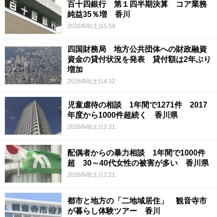
百十四銀行 第１四半期決算 コア業務
純益35％増 香川
2026/8/8(土)15:59
四国財務局 地方公共団体への財政融資
資金の貸付状況を発表 貸付額は2年ぶり
増加
2026/8/8(土)14:32
児童虐待の相談 1年間で1271件 2017
年度から1000件超続く 香川県
2026/8/8(土)12:31
配偶者からの暴力相談 1年間で1000件
超 30～40代女性の被害が多い 香川県
2026/8/8(土)12:21
都市と地方の「二地域居住」 観音寺市
が暮らし体験ツアー 香川