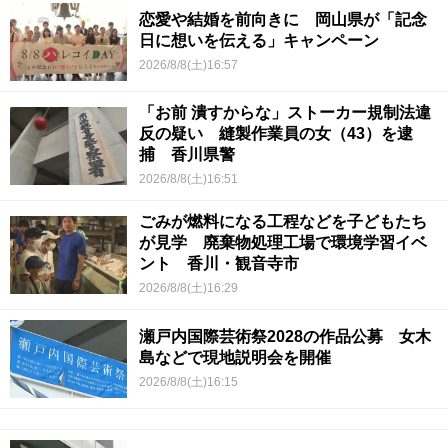
恋愛や結婚を前向きに 岡山県が「記念
日に想いを伝える」キャンペーン
2026/8/8(土)16:57
「お前 潰すからな」ストーカー規制法違
反の疑い 縫製作業員の女（43）を逮
捕 香川県警
2026/8/8(土)16:51
ごみが燃料になる工程などを子どもたち
が見学 廃棄物処理工場で環境学習イベ
ント 香川・観音寺市
2026/8/8(土)16:29
瀬戸内国際芸術祭2028の作品公募 女木
島などで現地説明会を開催
2026/8/8(土)16:15