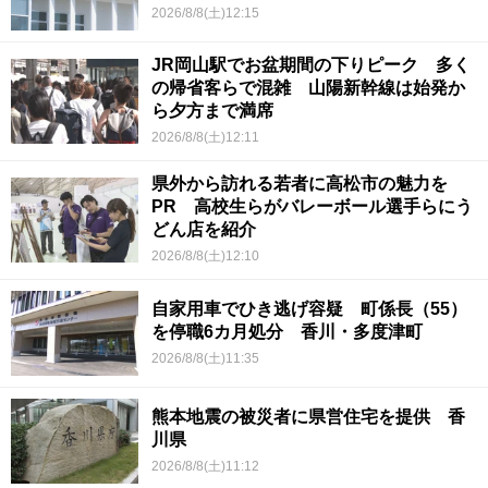
2026/8/8(土)12:15
JR岡山駅でお盆期間の下りピーク 多く
の帰省客らで混雑 山陽新幹線は始発か
ら夕方まで満席
2026/8/8(土)12:11
県外から訪れる若者に高松市の魅力を
PR 高校生らがバレーボール選手らにう
どん店を紹介
2026/8/8(土)12:10
自家用車でひき逃げ容疑 町係長（55）
を停職6カ月処分 香川・多度津町
2026/8/8(土)11:35
熊本地震の被災者に県営住宅を提供 香
川県
2026/8/8(土)11:12