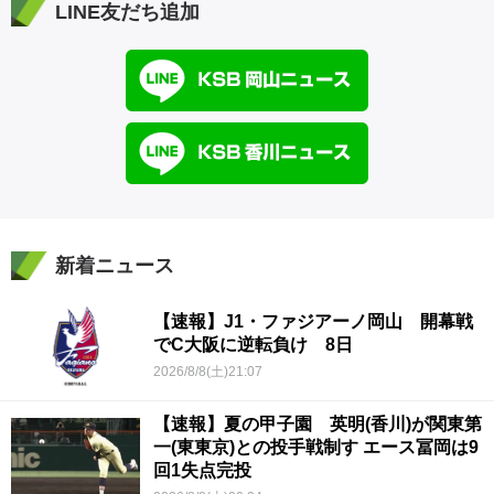
LINE友だち追加
新着ニュース
【速報】J1・ファジアーノ岡山 開幕戦
でC大阪に逆転負け 8日
2026/8/8(土)21:07
【速報】夏の甲子園 英明(香川)が関東第
一(東東京)との投手戦制す エース冨岡は9
回1失点完投