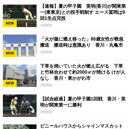
【速報】夏の甲子園 英明(香川)が関東第
一(東東京)との投手戦制す エース冨岡は9
回1失点完投
NEW
1時間前
「火が服に燃え移った」86歳女性が救急
搬送 搬送時は意識あり 香川・丸亀市
1時間前
NEW
下草を焼いていた火が燃え広がる 下草
と竹林合わせて約2000㎡が焼ける けが人
なし 香川・東かがわ市
NEW
2時間前
【試合経過】夏の甲子園1回戦 香川・英
明が関東第一に勝利
3時間前
ビニールハウスからシャインマスカット