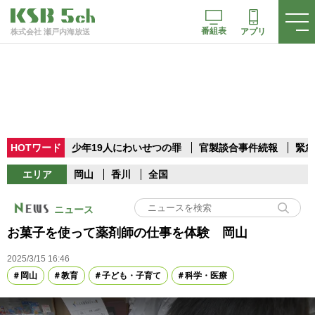
番組表
アプリ
株式会社 瀬戸内海放送
HOTワード
少年19人にわいせつの罪
官製談合事件続報
緊急
エリア
岡山
香川
全国
ニュース
お菓子を使って薬剤師の仕事を体験 岡山
2025/3/15 16:46
岡山
教育
子ども・子育て
科学・医療