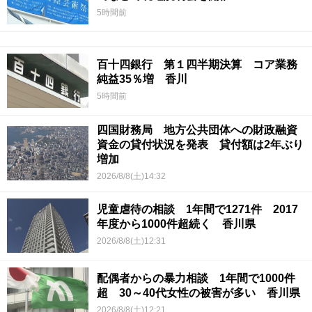
5時間前
百十四銀行 第１四半期決算 コア業務
純益35％増 香川
5時間前
四国財務局 地方公共団体への財政融資
資金の貸付状況を発表 貸付額は2年ぶり
増加
2026/8/8(土)14:32
児童虐待の相談 1年間で1271件 2017
年度から1000件超続く 香川県
2026/8/8(土)12:31
配偶者からの暴力相談 1年間で1000件
超 30～40代女性の被害が多い 香川県
2026/8/8(土)12:21