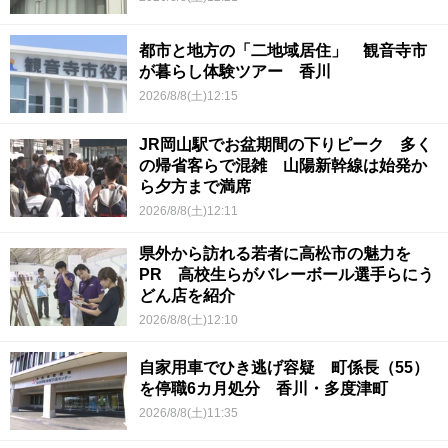
都市と地方の「二地域居住」 観音寺市
が暮らし体験ツアー 香川
2026/8/8(土)12:15
JR岡山駅でお盆期間の下りピーク 多く
の帰省客らで混雑 山陽新幹線は始発か
ら夕方まで満席
2026/8/8(土)12:11
県外から訪れる若者に高松市の魅力を
PR 高校生らがバレーボール選手らにう
どん店を紹介
2026/8/8(土)12:10
自家用車でひき逃げ容疑 町係長（55）
を停職6カ月処分 香川・多度津町
2026/8/8(土)11:35