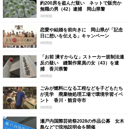
約200房を盗んだ疑い ネットで販売か
無職の男（42）逮捕 岡山県警
3時間前
恋愛や結婚を前向きに 岡山県が「記念
日に想いを伝える」キャンペーン
4時間前
「お前 潰すからな」ストーカー規制法違
反の疑い 縫製作業員の女（43）を逮
捕 香川県警
4時間前
ごみが燃料になる工程などを子どもたち
が見学 廃棄物処理工場で環境学習イベ
ント 香川・観音寺市
5時間前
瀬戸内国際芸術祭2028の作品公募 女木
島などで現地説明会を開催