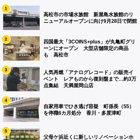
1
高松市の市場水族館 新屋島水族館のリ
ニューアルオープンに向け9月28日で閉館
2
四国最大「3COINS+plus」が丸亀町グリ
ーンにオープン 大型店舗限定の商品
も 高松市
3
人気再燃「アナログレコード」の販売イ
ベント レアものから復刻盤まで…約3万
点集結 天満屋岡山店
4
自家用車でひき逃げ容疑 町係長（55）
を停職6カ月処分 香川・多度津町
5
父母ケ浜近くに新しいリノベーションホ