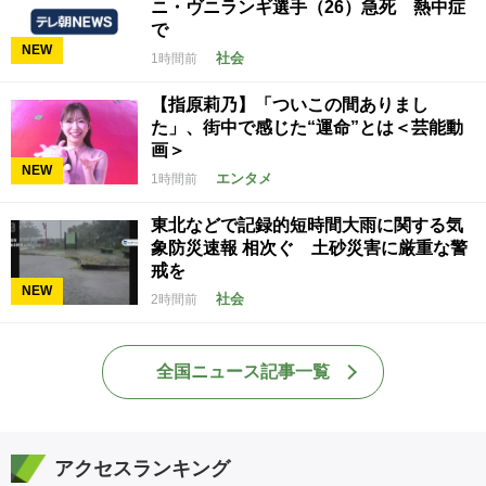
ニ・ヴニランギ選手（26）急死 熱中症
で
NEW
社会
1時間前
【指原莉乃】「ついこの間ありまし
た」、街中で感じた“運命”とは＜芸能動
画＞
NEW
エンタメ
1時間前
東北などで記録的短時間大雨に関する気
象防災速報 相次ぐ 土砂災害に厳重な警
戒を
NEW
社会
2時間前
全国ニュース記事一覧
アクセスランキング