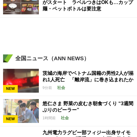
がスタート ラベルつきはOKも…カップ
麺・ペットボトルは要注意
全国ニュース（ANN NEWS）
茨城の海岸でベトナム国籍の男性2人が溺
れ1人死亡 「離岸流」に巻き込まれたか
社会
9分前
NEW
悠仁さま 野菜の皮むき朝食づくり “3週間
ぶりのピーラー”
社会
1時間前
NEW
九州電力ラグビー部フィジー出身サイモ