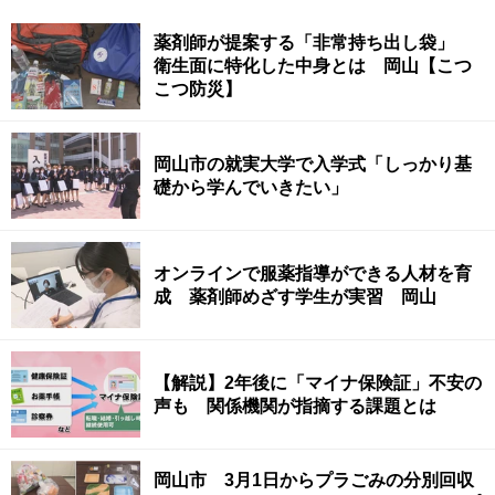
薬剤師が提案する「非常持ち出し袋」
衛生面に特化した中身とは 岡山【こつ
こつ防災】
岡山市の就実大学で入学式「しっかり基
礎から学んでいきたい」
オンラインで服薬指導ができる人材を育
成 薬剤師めざす学生が実習 岡山
【解説】2年後に「マイナ保険証」不安の
声も 関係機関が指摘する課題とは
岡山市 3月1日からプラごみの分別回収