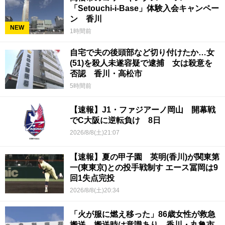
「Setouchi-i-Base」体験入会キャンペー
ン 香川
NEW
1時間前
自宅で夫の後頭部など切り付けたか…女
(51)を殺人未遂容疑で逮捕 女は殺意を
否認 香川・高松市
5時間前
【速報】J1・ファジアーノ岡山 開幕戦
でC大阪に逆転負け 8日
2026/8/8(土)21:07
【速報】夏の甲子園 英明(香川)が関東第
一(東東京)との投手戦制す エース冨岡は9
回1失点完投
2026/8/8(土)20:34
「火が服に燃え移った」86歳女性が救急
搬送 搬送時は意識あり 香川・丸亀市