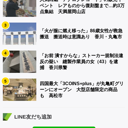
ベント レアものから復刻盤まで…約3万
点集結 天満屋岡山店
3
「火が服に燃え移った」86歳女性が救急
搬送 搬送時は意識あり 香川・丸亀市
4
「お前 潰すからな」ストーカー規制法違
反の疑い 縫製作業員の女（43）を逮
捕 香川県警
5
四国最大「3COINS+plus」が丸亀町グリ
ーンにオープン 大型店舗限定の商品
も 高松市
LINE友だち追加