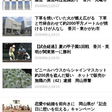
2026/8/8(土)20:27
下草を焼いていた火が燃え広がる 下草
と竹林合わせて約2000平方メートルが焼
ける けが人なし 香川・東かがわ市
2026/8/8(土)19:13
【試合経過】夏の甲子園1回戦 香川・英
明が関東第一に勝利
2026/8/8(土)18:50
ビニールハウスからシャインマスカット
約200房を盗んだ疑い ネットで販売か
無職の男（42）逮捕 岡山県警
2026/8/8(土)18:15
恋愛や結婚を前向きに 岡山県が「記念
日に想いを伝える」キャンペーン