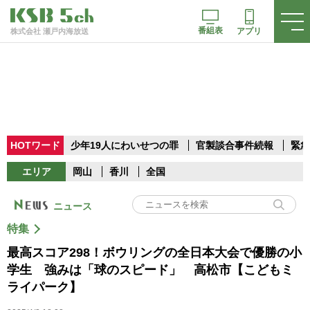
番組表
アプリ
株式会社 瀬戸内海放送
HOTワード
少年19人にわいせつの罪
官製談合事件続報
緊急
エリア
岡山
香川
全国
ニュース
特集
最高スコア298！ボウリングの全日本大会で優勝の小
学生 強みは「球のスピード」 高松市【こどもミ
ライパーク】