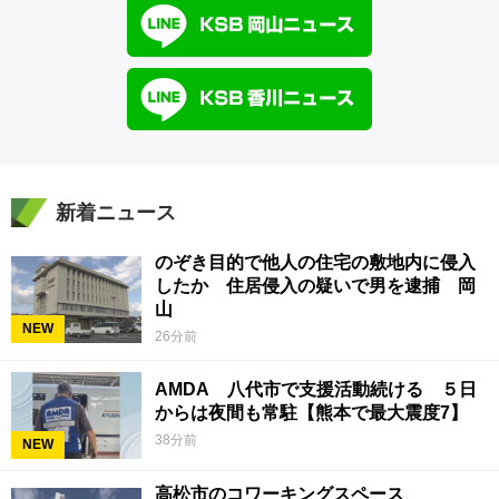
新着ニュース
のぞき目的で他人の住宅の敷地内に侵入
したか 住居侵入の疑いで男を逮捕 岡
山
NEW
26分前
AMDA 八代市で支援活動続ける ５日
からは夜間も常駐【熊本で最大震度7】
38分前
NEW
高松市のコワーキングスペース