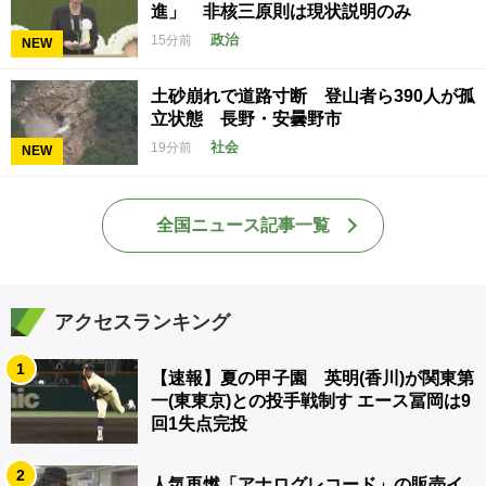
進」 非核三原則は現状説明のみ
政治
15分前
NEW
土砂崩れで道路寸断 登山者ら390人が孤
立状態 長野・安曇野市
社会
19分前
NEW
全国ニュース記事一覧
アクセスランキング
1
【速報】夏の甲子園 英明(香川)が関東第
一(東東京)との投手戦制す エース冨岡は9
回1失点完投
2
人気再燃「アナログレコード」の販売イ