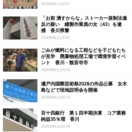
2026/8/8(土)16:57
「お前 潰すからな」ストーカー規制法違
反の疑い 縫製作業員の女（43）を逮
捕 香川県警
2026/8/8(土)16:51
ごみが燃料になる工程などを子どもたち
が見学 廃棄物処理工場で環境学習イベ
ント 香川・観音寺市
2026/8/8(土)16:29
瀬戸内国際芸術祭2028の作品公募 女木
島などで現地説明会を開催
2026/8/8(土)16:15
百十四銀行 第１四半期決算 コア業務
純益35％増 香川
2026/8/8(土)15:59