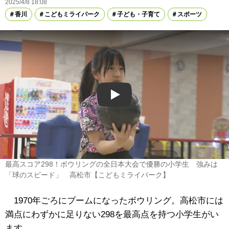
2025/4/8 18:08
香川
こどもミライパーク
子ども・子育て
スポーツ
Play
最高スコア298！ボウリングの全日本大会で優勝の小学生 強みは
「球のスピード」 高松市【こどもミライパーク】
1970年ごろにブームになったボウリング。高松市には
満点にわずかに足りない298を最高点を持つ小学生がい
ます。