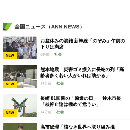
全国ニュース（ANN NEWS）
お盆休みの混雑 新幹線「のぞみ」午前の
下りは満席
社会
6分前
NEW
熊本地震 災害ゴミ搬入に長蛇の列「高
齢者多く若い人がいれば助かる」
社会
11分前
NEW
長崎 81回目の「原爆の日」 鈴木市長
「核抑止論は極めて危うい」
社会
14分前
NEW
高市総理「核なき世界へ取り組み推