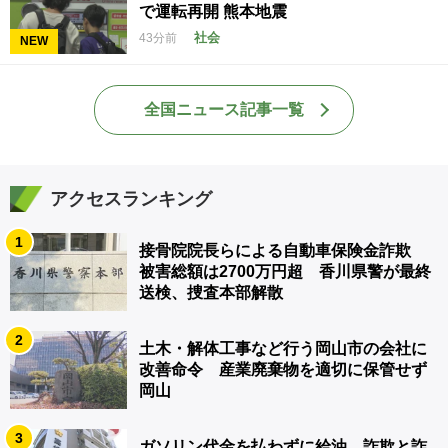
で運転再開 熊本地震
社会
43分前
NEW
全国ニュース記事一覧
アクセスランキング
1
接骨院院長らによる自動車保険金詐欺
被害総額は2700万円超 香川県警が最終
送検、捜査本部解散
2
土木・解体工事など行う岡山市の会社に
改善命令 産業廃棄物を適切に保管せず
岡山
3
ガソリン代金を払わずに給油 詐欺と詐