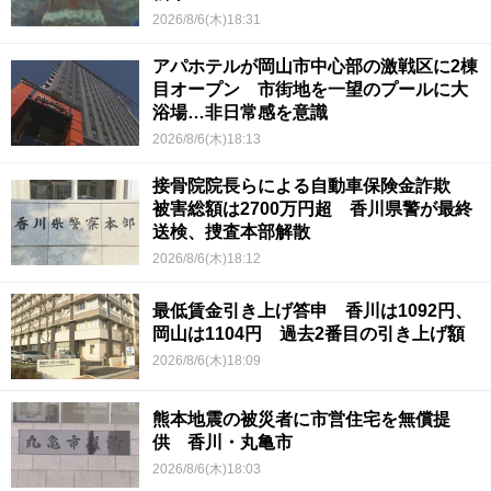
2026/8/6(木)18:31
アパホテルが岡山市中心部の激戦区に2棟
目オープン 市街地を一望のプールに大
浴場…非日常感を意識
2026/8/6(木)18:13
接骨院院長らによる自動車保険金詐欺
被害総額は2700万円超 香川県警が最終
送検、捜査本部解散
2026/8/6(木)18:12
最低賃金引き上げ答申 香川は1092円、
岡山は1104円 過去2番目の引き上げ額
2026/8/6(木)18:09
熊本地震の被災者に市営住宅を無償提
供 香川・丸亀市
2026/8/6(木)18:03