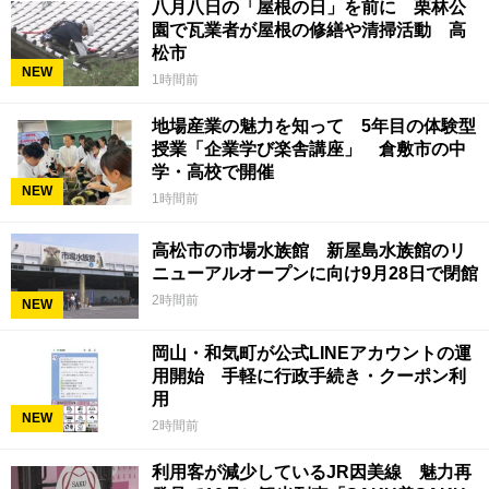
八月八日の「屋根の日」を前に 栗林公
園で瓦業者が屋根の修繕や清掃活動 高
松市
NEW
1時間前
地場産業の魅力を知って 5年目の体験型
授業「企業学び楽舎講座」 倉敷市の中
学・高校で開催
NEW
1時間前
高松市の市場水族館 新屋島水族館のリ
ニューアルオープンに向け9月28日で閉館
2時間前
NEW
岡山・和気町が公式LINEアカウントの運
用開始 手軽に行政手続き・クーポン利
用
NEW
2時間前
利用客が減少しているJR因美線 魅力再