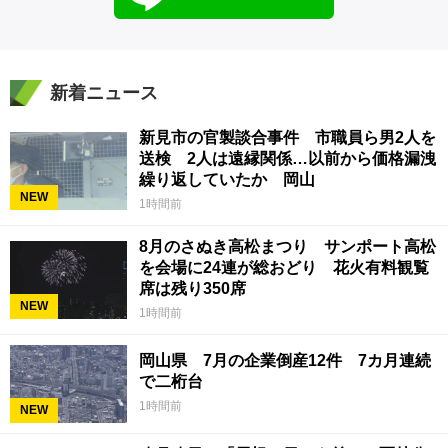
新着ニュース
新見市の官製談合事件 市職員ら男2人を
送検 2人は遠縁関係…以前から価格漏洩
繰り返していたか 岡山
NEW
1時間前
8月のさぬき高松まつり サンポート高松
を会場に24連が総おどり 花火有料観覧
席は残り350席
NEW
1時間前
岡山県 7月の企業倒産12件 7カ月連続
で二桁台
1時間前
NEW