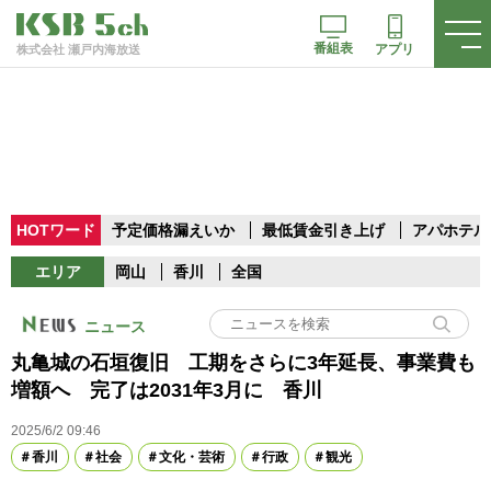
番組表
アプリ
株式会社 瀬戸内海放送
HOTワード
予定価格漏えいか
最低賃金引き上げ
アパホテル
エリア
岡山
香川
全国
ニュース
丸亀城の石垣復旧 工期をさらに3年延長、事業費も
増額へ 完了は2031年3月に 香川
2025/6/2 09:46
香川
社会
文化・芸術
行政
観光