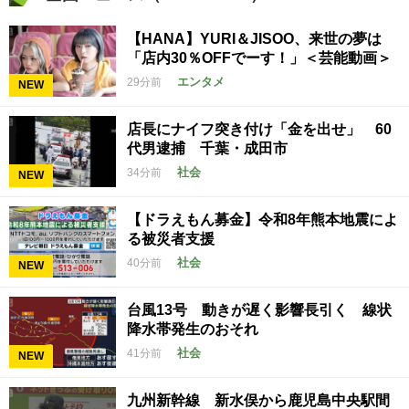
【HANA】YURI＆JISOO、来世の夢は
「店内30％OFFでーす！」＜芸能動画＞
エンタメ
29分前
NEW
店長にナイフ突き付け「金を出せ」 60
代男逮捕 千葉・成田市
社会
34分前
NEW
【ドラえもん募金】令和8年熊本地震によ
る被災者支援
社会
40分前
NEW
台風13号 動きが遅く影響長引く 線状
降水帯発生のおそれ
社会
41分前
NEW
九州新幹線 新水俣から鹿児島中央駅間