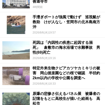
善通寺市
4時間前
手漕ぎボートが強風で動けず 巡視艇が
救助 けが人なし・笠岡市の北木島南方
沖
2026/8/6(木)19:57
死因は「内因性の疾患に起因する溺
死」 倉敷市の海水浴場で水難事故 男
性(69)死亡
2026/8/6(木)19:16
特定外来生物クビアカツヤカミキリの被
害 岡山後楽園などの桜で確認 半径約
2km以内の学校や公園を調査へ
2026/8/6(木)18:33
原爆の悲惨さ伝えるパネル展 被爆者の
記憶をもとに高校生が描いた絵画も 高
松市