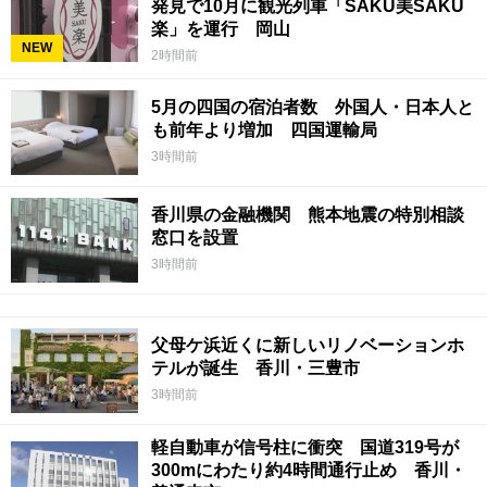
発見で10月に観光列車「SAKU美SAKU
楽」を運行 岡山
NEW
2時間前
5月の四国の宿泊者数 外国人・日本人と
も前年より増加 四国運輸局
3時間前
香川県の金融機関 熊本地震の特別相談
窓口を設置
3時間前
父母ケ浜近くに新しいリノベーションホ
テルが誕生 香川・三豊市
3時間前
軽自動車が信号柱に衝突 国道319号が
300mにわたり約4時間通行止め 香川・