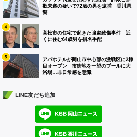
欺未遂の疑いで72歳の男を逮捕 香川県
警
4
高松市の住宅で起きた強盗致傷事件 近
くに住む64歳男を指名手配
5
アパホテルが岡山市中心部の激戦区に2棟
目オープン 市街地を一望のプールに大
浴場…非日常感を意識
LINE友だち追加