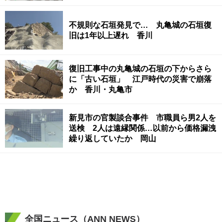
不規則な石垣発見で… 丸亀城の石垣復
旧は1年以上遅れ 香川
復旧工事中の丸亀城の石垣の下からさら
に「古い石垣」 江戸時代の災害で崩落
か 香川・丸亀市
新見市の官製談合事件 市職員ら男2人を
送検 2人は遠縁関係…以前から価格漏洩
繰り返していたか 岡山
全国ニュース（ANN NEWS）