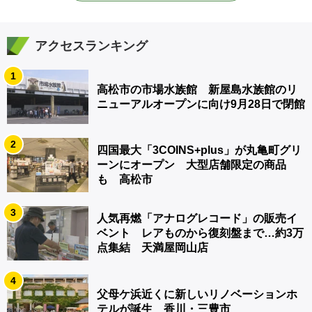
アクセスランキング
1
高松市の市場水族館 新屋島水族館のリ
ニューアルオープンに向け9月28日で閉館
2
四国最大「3COINS+plus」が丸亀町グリ
ーンにオープン 大型店舗限定の商品
も 高松市
3
人気再燃「アナログレコード」の販売イ
ベント レアものから復刻盤まで…約3万
点集結 天満屋岡山店
4
父母ケ浜近くに新しいリノベーションホ
テルが誕生 香川・三豊市