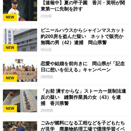
【速報中】夏の甲子園 香川・英明が関
東第一に先制を許す
23分前
NEW
ビニールハウスからシャインマスカット
約200房を盗んだ疑い ネットで販売か
無職の男（42）逮捕 岡山県警
NEW
58分前
恋愛や結婚を前向きに 岡山県が「記念
日に想いを伝える」キャンペーン
2時間前
NEW
「お前 潰すからな」ストーカー規制法違
反の疑い 縫製作業員の女（43）を逮
捕 香川県警
NEW
2時間前
ごみが燃料になる工程などを子どもたち
が見学 廃棄物処理工場で環境学習イベ