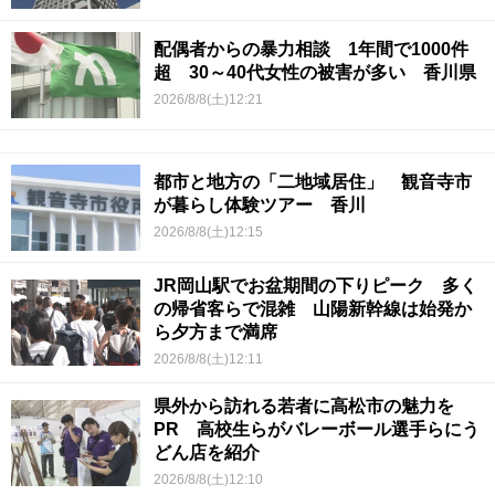
配偶者からの暴力相談 1年間で1000件
超 30～40代女性の被害が多い 香川県
2026/8/8(土)12:21
都市と地方の「二地域居住」 観音寺市
が暮らし体験ツアー 香川
2026/8/8(土)12:15
JR岡山駅でお盆期間の下りピーク 多く
の帰省客らで混雑 山陽新幹線は始発か
ら夕方まで満席
2026/8/8(土)12:11
県外から訪れる若者に高松市の魅力を
PR 高校生らがバレーボール選手らにう
どん店を紹介
2026/8/8(土)12:10