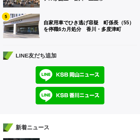
5
自家用車でひき逃げ容疑 町係長（55）
を停職6カ月処分 香川・多度津町
LINE友だち追加
新着ニュース