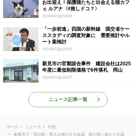
お出迎え！保護猫たちと出会える猫カフ
ェ ルアナ〈#推しドコ？〉
2026/8/7(金)19:54
「一歩前進」四国の新幹線 国交省ケー
ススタディの調査対象に 需要推計やル
ート案検討
2026/8/7(金)19:02
新見市の官製談合事件 建設会社は2025
年度に最低制限価格で6件落札 岡山
2026/8/7(金)18:57
ニュース記事一覧
ホーム
ニュース
行政
倉敷市で「宿泊税」導入を検討する会議 税の使い道などを議