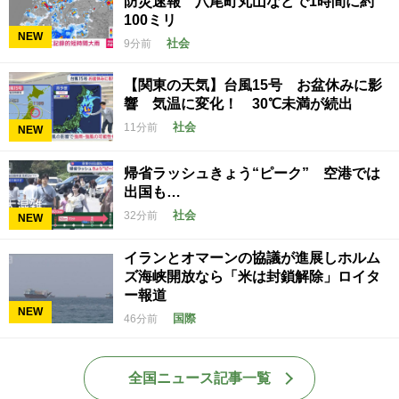
防災速報 八尾町丸山などで1時間に約
100ミリ
NEW
社会
9分前
【関東の天気】台風15号 お盆休みに影
響 気温に変化！ 30℃未満が続出
社会
11分前
NEW
帰省ラッシュきょう“ピーク” 空港では
出国も…
社会
32分前
NEW
イランとオマーンの協議が進展しホルム
ズ海峡開放なら「米は封鎖解除」ロイタ
ー報道
NEW
国際
46分前
全国ニュース記事一覧