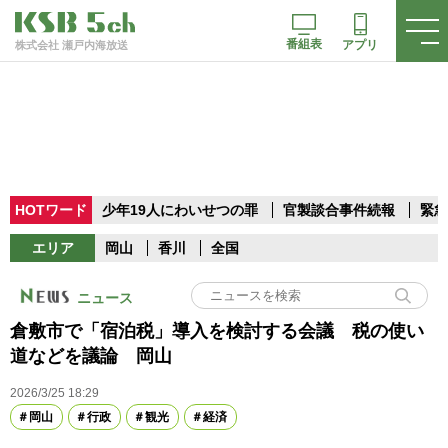
番組表
アプリ
株式会社 瀬戸内海放送
HOTワード
少年19人にわいせつの罪
官製談合事件続報
緊急
エリア
岡山
香川
全国
ニュース
倉敷市で「宿泊税」導入を検討する会議 税の使い
道などを議論 岡山
2026/3/25 18:29
岡山
行政
観光
経済