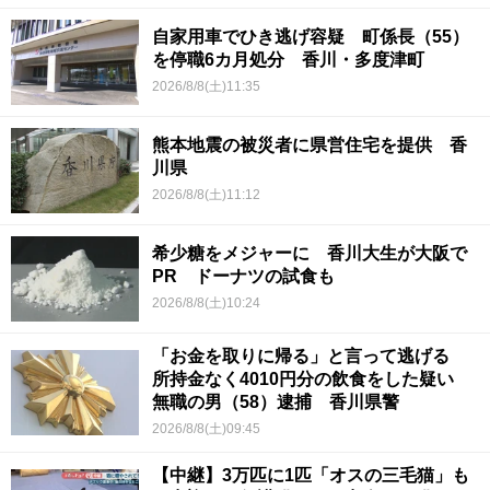
自家用車でひき逃げ容疑 町係長（55）
を停職6カ月処分 香川・多度津町
2026/8/8(土)11:35
熊本地震の被災者に県営住宅を提供 香
川県
2026/8/8(土)11:12
希少糖をメジャーに 香川大生が大阪で
PR ドーナツの試食も
2026/8/8(土)10:24
「お金を取りに帰る」と言って逃げる
所持金なく4010円分の飲食をした疑い
無職の男（58）逮捕 香川県警
2026/8/8(土)09:45
【中継】3万匹に1匹「オスの三毛猫」も