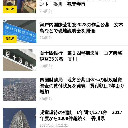
ント 香川・観音寺市
NEW
2時間前
瀬戸内国際芸術祭2028の作品公募 女木
島などで現地説明会を開催
2時間前
NEW
百十四銀行 第１四半期決算 コア業務
純益35％増 香川
3時間前
四国財務局 地方公共団体への財政融資
資金の貸付状況を発表 貸付額は2年ぶり
増加
4時間前
児童虐待の相談 1年間で1271件 2017
年度から1000件超続く 香川県
2026/8/8(土)12:31