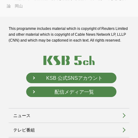
論 岡山
This programme includes material which is copyright of Reuters Limited
and
other material which is copyright of Cable News Network LP, LLLP
(CNN) and
which may be captioned in each text. All rights reserved.
KSB 公式SNSアカウント
配信メディア一覧
ニュース
テレビ番組