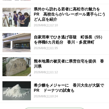
県外から訪れる若者に高松市の魅力を
PR 高校生らがバレーボール選手らにう
どん店を紹介
2026/8/8(土)12:10
自家用車でひき逃げ容疑 町係長（55）
を停職6カ月処分 香川・多度津町
2026/8/8(土)11:35
熊本地震の被災者に県営住宅を提供 香
川県
2026/8/8(土)11:12
希少糖をメジャーに 香川大生が大阪で
PR ドーナツの試食も
2026/8/8(土)10:24