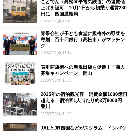
ことでん（高松琴平電気鉄道）の運賃値
上げを認可 10月1日から初乗り運賃230
円に 四国運輸局
2026/7/31(金)16:12
青果会社が子ども食堂に規格外の野菜を
寄贈 百十四銀行（高松市）がマッチン
グ
2026/7/31(金)15:14
表町商店街への新規出店を促進！「商人
募集キャンペーン」岡山
2026/7/30(木)15:38
2025年の宿泊観光客 消費金額1000億円
超える 宿泊客1人当たり約3万8000円
香川
2026/7/30(木)14:09
JALとJR四国などがスクラム インバウ