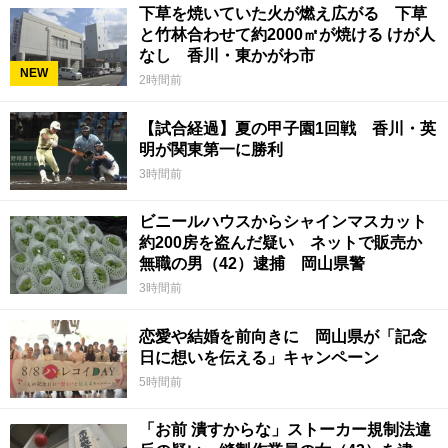
下草を焼いていた火が燃え広がる 下草
と竹林合わせて約2000㎡が焼ける けが人
なし 香川・東かがわ市
NEW
2時間前
【試合経過】夏の甲子園1回戦 香川・英
明が関東第一に勝利
3時間前
ビニールハウスからシャインマスカット
約200房を盗んだ疑い ネットで販売か
無職の男（42）逮捕 岡山県警
3時間前
恋愛や結婚を前向きに 岡山県が「記念
日に想いを伝える」キャンペーン
5時間前
「お前 潰すからな」ストーカー規制法違