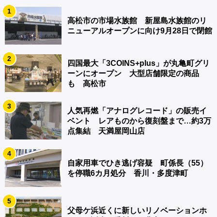
1
高松市の市場水族館 新屋島水族館のリ
ニューアルオープンに向け9月28日で閉館
2
四国最大「3COINS+plus」が丸亀町グリ
ーンにオープン 大型店舗限定の商品
も 高松市
3
人気再燃「アナログレコード」の販売イ
ベント レアものから復刻盤まで…約3万
点集結 天満屋岡山店
4
自家用車でひき逃げ容疑 町係長（55）
を停職6カ月処分 香川・多度津町
5
父母ケ浜近くに新しいリノベーションホ