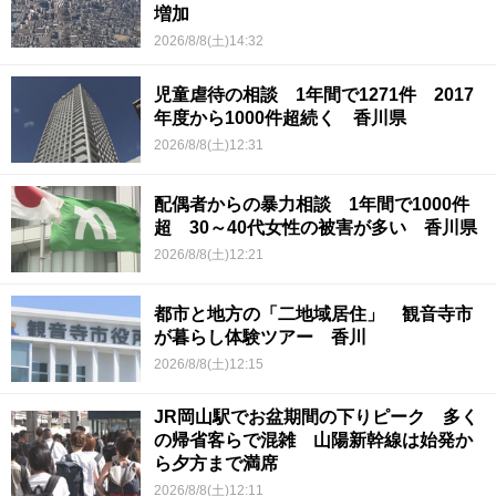
増加
2026/8/8(土)14:32
児童虐待の相談 1年間で1271件 2017
年度から1000件超続く 香川県
2026/8/8(土)12:31
配偶者からの暴力相談 1年間で1000件
超 30～40代女性の被害が多い 香川県
2026/8/8(土)12:21
都市と地方の「二地域居住」 観音寺市
が暮らし体験ツアー 香川
2026/8/8(土)12:15
JR岡山駅でお盆期間の下りピーク 多く
の帰省客らで混雑 山陽新幹線は始発か
ら夕方まで満席
2026/8/8(土)12:11