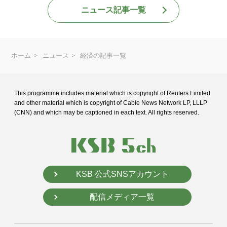
ニュース記事一覧
ホーム
ニュース
経済の記事一覧
This programme includes material which is copyright of Reuters Limited
and
other material which is copyright of Cable News Network LP, LLLP
(CNN) and
which may be captioned in each text. All rights reserved.
KSB 公式SNSアカウント
配信メディア一覧