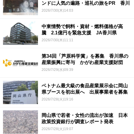
ンドに人気の遍路・巡礼の旅をPR 香川
2026/7/30(木)14:03
中東情勢で飼料・資材・燃料価格が高
騰 2.1億円を緊急支援 JA香川県
2026/7/30(木)11:11
第34回「芦原科学賞」を募集 香川県の
産業振興に寄与 かがわ産業支援財団
2026/7/29(水)09:39
ベトナム最大級の食品産業展示会に岡山
県ブースを初出展へ 出展事業者を募集
2026/7/28(火)19:16
岡山県で若者・女性の流出が加速 日本
政策投資銀行が調査レポート発表
2026/7/28(火)19:07