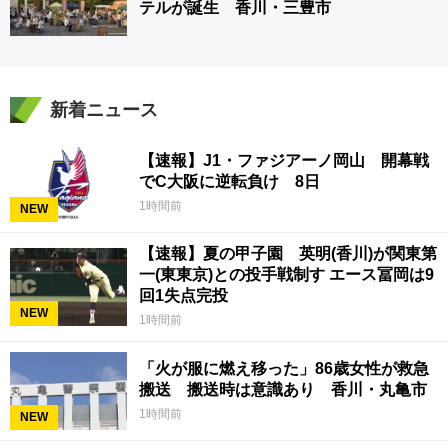
テルが誕生 香川・三豊市
新着ニュース
【速報】J1・ファジアーノ岡山 開幕戦
でC大阪に逆転負け 8日
1時間前
NEW
【速報】夏の甲子園 英明(香川)が関東第
一(東東京)との投手戦制す エース冨岡は9
回1失点完投
NEW
1時間前
「火が服に燃え移った」86歳女性が救急
搬送 搬送時は意識あり 香川・丸亀市
1時間前
NEW