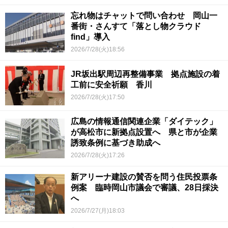
忘れ物はチャットで問い合わせ 岡山一
番街・さんすて「落とし物クラウド
find」導入
2026/7/28(火)18:56
JR坂出駅周辺再整備事業 拠点施設の着
工前に安全祈願 香川
2026/7/28(火)17:50
広島の情報通信関連企業「ダイテック」
が高松市に新拠点設置へ 県と市が企業
誘致条例に基づき助成へ
2026/7/28(火)17:26
新アリーナ建設の賛否を問う住民投票条
例案 臨時岡山市議会で審議、28日採決
へ
2026/7/27(月)18:03