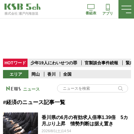
番組表
アプリ
株式会社 瀬戸内海放送
HOTワード
少年19人にわいせつの罪
官製談合事件続報
緊急
エリア
岡山
香川
全国
ニュース
#経済のニュース記事一覧
香川県の6月の有効求人倍率1.39倍 5カ
月ぶり上昇 情勢判断は据え置き
2026/8/1(土)14:54