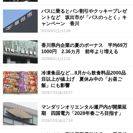
バスに乗るとパン割引やクッキープレゼ
ントなど 坂出市が「バスのっとく」キ
ャンペーン 香川
2026/8/1(土)11:08
香川県内企業の夏のボーナス 平均69万
1000円 2.36カ月 前年より増える
2026/8/1(土)11:01
冷凍食品など…8月から飲食料品2000品
目以上が値上げ 夏休み中の「お昼ご
飯」にも影響
2026/7/31(金)18:57
マンダリンオリエンタル瀬戸内が開業延
期 四国電力「2028年春ごろ目指す」
2026/7/31(金)17:54