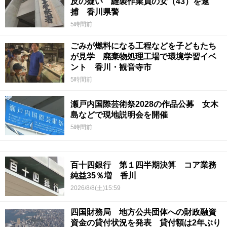
反の疑い 縫製作業員の女（43）を逮
捕 香川県警
5時間前
ごみが燃料になる工程などを子どもたち
が見学 廃棄物処理工場で環境学習イベ
ント 香川・観音寺市
5時間前
瀬戸内国際芸術祭2028の作品公募 女木
島などで現地説明会を開催
5時間前
百十四銀行 第１四半期決算 コア業務
純益35％増 香川
2026/8/8(土)15:59
四国財務局 地方公共団体への財政融資
資金の貸付状況を発表 貸付額は2年ぶり