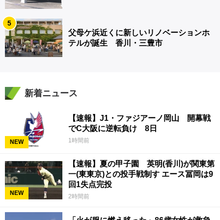
5
父母ケ浜近くに新しいリノベーションホ
テルが誕生 香川・三豊市
新着ニュース
【速報】J1・ファジアーノ岡山 開幕戦
でC大阪に逆転負け 8日
1時間前
NEW
【速報】夏の甲子園 英明(香川)が関東第
一(東東京)との投手戦制す エース冨岡は9
回1失点完投
NEW
2時間前