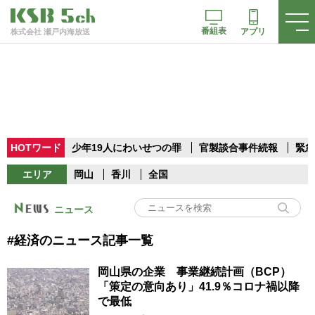
番組表
アプリ
株式会社 瀬戸内海放送
HOTワード
少年19人にわいせつの罪
官製談合事件続報
緊急
エリア
岡山
香川
全国
ニュース
#経済のニュース記事一覧
岡山県の企業 事業継続計画（BCP）
「策定の意向あり」41.9％コロナ禍以降
で最低