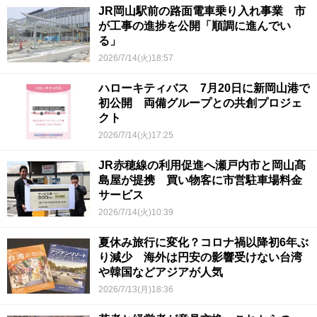
JR岡山駅前の路面電車乗り入れ事業 市
が工事の進捗を公開「順調に進んでい
る」
2026/7/14(火)18:57
ハローキティバス 7月20日に新岡山港で
初公開 両備グループとの共創プロジェ
クト
2026/7/14(火)17:25
JR赤穂線の利用促進へ瀬戸内市と岡山髙
島屋が提携 買い物客に市営駐車場料金
サービス
2026/7/14(火)10:39
夏休み旅行に変化？コロナ禍以降初6年ぶ
り減少 海外は円安の影響受けない台湾
や韓国などアジアが人気
2026/7/13(月)18:36