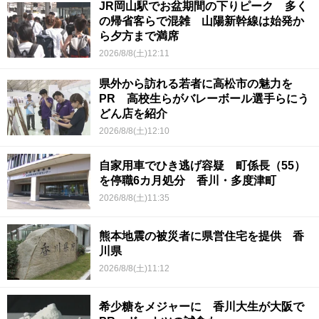
JR岡山駅でお盆期間の下りピーク 多く
の帰省客らで混雑 山陽新幹線は始発か
ら夕方まで満席
2026/8/8(土)12:11
県外から訪れる若者に高松市の魅力を
PR 高校生らがバレーボール選手らにう
どん店を紹介
2026/8/8(土)12:10
自家用車でひき逃げ容疑 町係長（55）
を停職6カ月処分 香川・多度津町
2026/8/8(土)11:35
熊本地震の被災者に県営住宅を提供 香
川県
2026/8/8(土)11:12
希少糖をメジャーに 香川大生が大阪で