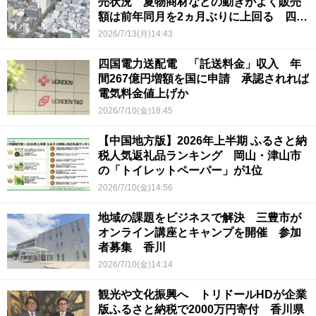
売状況 夏物商材などの動きがよく販売
額は前年同月を2ヵ月ぶりに上回る 四国
経済産業局
2026/7/13(月)14:43
四国電力送配電 「託送料金」収入 年
間267億円増額を国に申請 承認されれば
電気料金値上げか
2026/7/10(金)18:45
【中国地方版】2026年上半期 ふるさと納
税人気返礼品ランキング 岡山・津山市
の「トイレットペーパー」が1位
2026/7/10(金)14:56
地域の課題をビジネスで解決 三豊市が
オンライン講座とキャンプを開催 参加
者募集 香川
2026/7/10(金)14:14
観光や文化振興へ トリドールHDが企業
版ふるさと納税で2000万円寄付 香川県