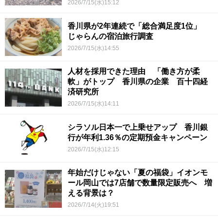
2026/7/15(水)15:12
香川県が2年連続で「総合満足度1位」
じゃらんの宿泊旅行調査
2026/7/15(水)14:55
人材を採用できた理由 「働き方が柔
軟」がトップ 香川県の企業 百十四経
済研究所
2026/7/15(水)14:11
シラソル日本一で上乗せアップ 香川銀
行が年利1.36％の定期預金キャンペーン
2026/7/15(水)12:15
年始だけじゃない「夏の福袋」イオンモ
ール岡山では7店舗で数量限定販売へ 増
える背景は？
2026/7/14(火)19:51