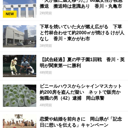
「火が服に燃え移った」86歳女性が救急
搬送 搬送時は意識あり 香川・丸亀市
2時間前
NEW
下草を焼いていた火が燃え広がる 下草
と竹林合わせて約2000㎡が焼ける けが人
なし 香川・東かがわ市
3時間前
【試合経過】夏の甲子園1回戦 香川・英
明が関東第一に勝利
4時間前
ビニールハウスからシャインマスカット
約200房を盗んだ疑い ネットで販売か
無職の男（42）逮捕 岡山県警
4時間前
恋愛や結婚を前向きに 岡山県が「記念
日に想いを伝える」キャンペーン