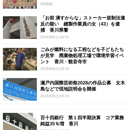
5時間前
「お前 潰すからな」ストーカー規制法違
反の疑い 縫製作業員の女（43）を逮
捕 香川県警
2026/8/8(土)16:51
ごみが燃料になる工程などを子どもたち
が見学 廃棄物処理工場で環境学習イベ
ント 香川・観音寺市
2026/8/8(土)16:29
瀬戸内国際芸術祭2028の作品公募 女木
島などで現地説明会を開催
2026/8/8(土)16:15
百十四銀行 第１四半期決算 コア業務
純益35％増 香川