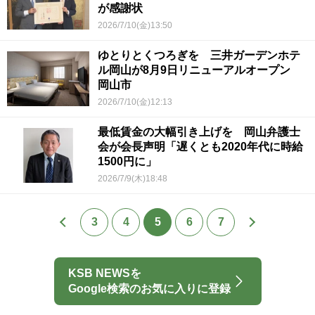
が感謝状
2026/7/10(金)13:50
ゆとりとくつろぎを 三井ガーデンホテ
ル岡山が8月9日リニューアルオープン
岡山市
2026/7/10(金)12:13
最低賃金の大幅引き上げを 岡山弁護士
会が会長声明「遅くとも2020年代に時給
1500円に」
2026/7/9(木)18:48
3
4
5
6
7
KSB NEWSを
Google検索のお気に入りに登録