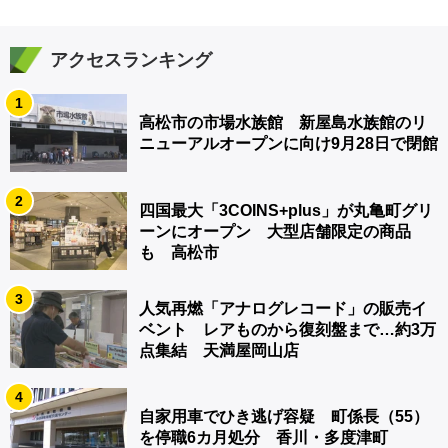
アクセスランキング
1
高松市の市場水族館 新屋島水族館のリ
ニューアルオープンに向け9月28日で閉館
2
四国最大「3COINS+plus」が丸亀町グリ
ーンにオープン 大型店舗限定の商品
も 高松市
3
人気再燃「アナログレコード」の販売イ
ベント レアものから復刻盤まで…約3万
点集結 天満屋岡山店
4
自家用車でひき逃げ容疑 町係長（55）
を停職6カ月処分 香川・多度津町