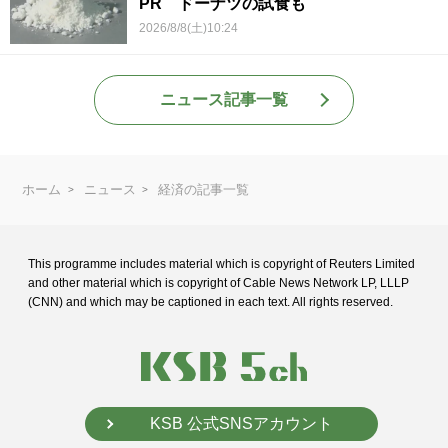
PR ドーナツの試食も
2026/8/8(土)10:24
ニュース記事一覧
ホーム
ニュース
経済の記事一覧
This programme includes material which is copyright of Reuters Limited
and
other material which is copyright of Cable News Network LP, LLLP
(CNN) and
which may be captioned in each text. All rights reserved.
KSB 公式SNSアカウント