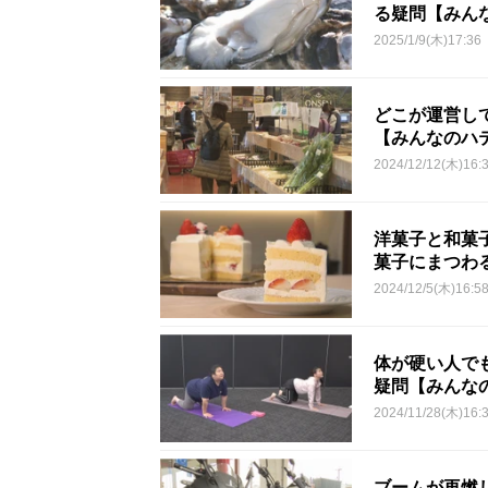
る疑問【みん
2025/1/9(木)17:36
どこが運営し
【みんなのハ
2024/12/12(木)16:
洋菓子と和菓
菓子にまつわ
2024/12/5(木)16:5
体が硬い人で
疑問【みんな
2024/11/28(木)16:
ブームが再燃