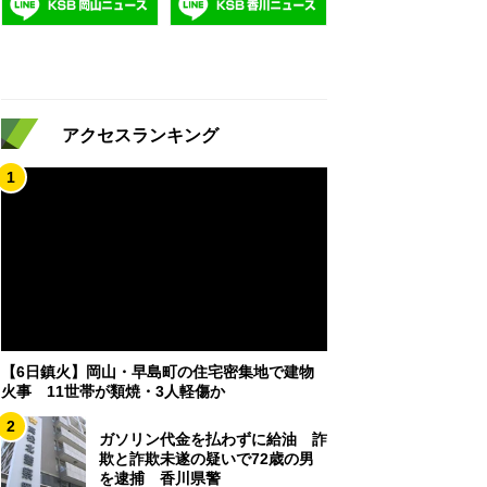
アクセスランキング
1
【6日鎮火】岡山・早島町の住宅密集地で建物
火事 11世帯が類焼・3人軽傷か
2
ガソリン代金を払わずに給油 詐
欺と詐欺未遂の疑いで72歳の男
を逮捕 香川県警