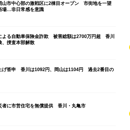
岡山市中心部の激戦区に2棟目オープン 市街地を一望
浴場…非日常感を意識
による自動車保険金詐欺 被害総額は2700万円超 香川
検、捜査本部解散
げ答申 香川は1092円、岡山は1104円 過去2番目の
災者に市営住宅を無償提供 香川・丸亀市