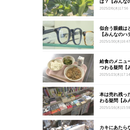
は？【みんな
2025/2/6(木)17:56
似合う眼鏡は
【みんなのハ
2025/1/30(木)16:4
給食のメニュ
つわる疑問【
2025/1/23(木)17:1
本は売れ残っ
わる疑問【み
2025/1/16(木)15:5
カキにあたら