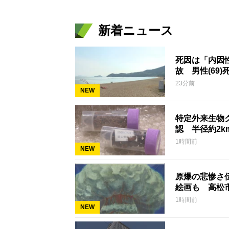
新着ニュース
死因は「内因
故 男性(69)
23分前
NEW
特定外来生物
認 半径約2
1時間前
NEW
原爆の悲惨さ
絵画も 高松
1時間前
NEW