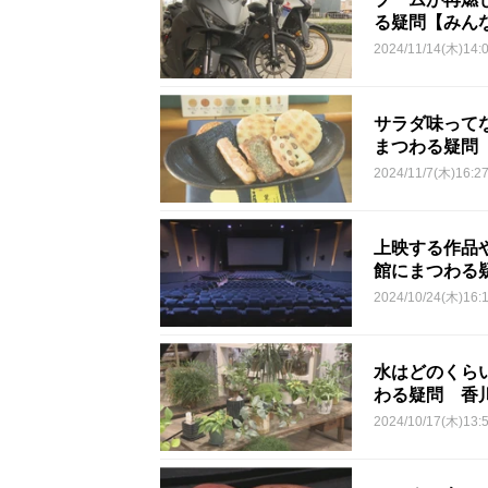
る疑問【みん
2024/11/14(木)14:
サラダ味って
まつわる疑問
2024/11/7(木)16:2
上映する作品
館にまつわる
2024/10/24(木)16:
水はどのくら
わる疑問 香
2024/10/17(木)13: