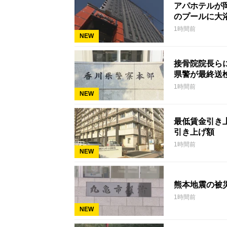
アパホテルが
のプールに大
1時間前
NEW
接骨院院長ら
県警が最終送
1時間前
NEW
最低賃金引き上
引き上げ額
1時間前
NEW
熊本地震の被
1時間前
NEW