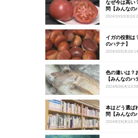
なぜ今は高い
問【みんなの
2024/10/10(木)16:
イガの役割は
のハテナ】
2024/10/3(木)16:1
色の違いは？
【みんなのハ
2024/9/26(木)13:5
本はどう選ば
問【みんなの
2024/9/19(木)16:2