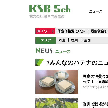
ニュース
株式会社 瀬戸内海放送
HOTワード
予定価格漏えいか
最低賃金引
エリア
岡山
香川
全国
ニュース
#みんなのハテナのニ
豆腐の消費金
って？ 豆腐
2025/2/13(木)18:0
香川で栽培が