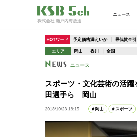
ニュース
株式会社 瀬戸内海放送
HOTワード
予定価格漏えいか
最低賃金引
エリア
岡山
香川
全国
ニュース
スポーツ・文化芸術の活躍
田選手ら 岡山
2018/10/23 18:15
岡山
スポーツ