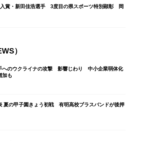
位入賞・新田佳浩選手 3度目の県スポーツ特別顕彰 岡
EWS）
手へのウクライナの攻撃 影響じわり 中小企業弱体化
増加も
表 夏の甲子園きょう初戦 有明高校ブラスバンドが後押