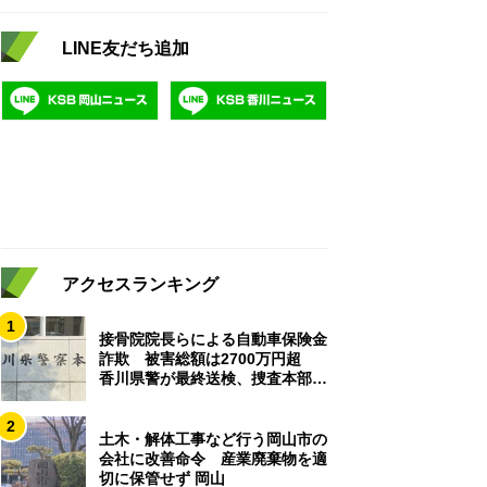
LINE友だち追加
アクセスランキング
1
接骨院院長らによる自動車保険金
詐欺 被害総額は2700万円超
香川県警が最終送検、捜査本部解
散
2
土木・解体工事など行う岡山市の
会社に改善命令 産業廃棄物を適
切に保管せず 岡山