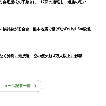
れた自宅屋根の下敷きに 17回の通報も…遺族の思い
 検討委が初会合 熊本地震で橋げたずれ約1.5m段差
もなく沖縄に最接近 空の便欠航 4万人以上に影響
国ニュース記事一覧