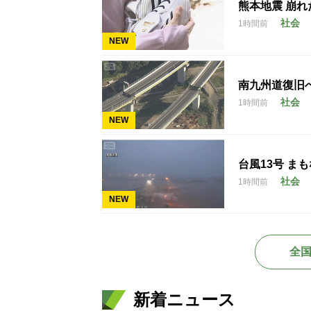
熊本地震 崩
社会
1時間前
NEW
南九州道復旧へ
社会
1時間前
NEW
台風13号 ま
社会
1時間前
NEW
全
新着ニュース