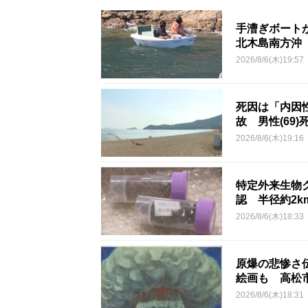
手漕ぎボート
北木島南方沖
2026/8/6(木)19:57
死因は「内因
故 男性(69)
2026/8/6(木)19:16
特定外来生物
認 半径約2
2026/8/6(木)18:33
原爆の悲惨さ
絵画も 高松
2026/8/6(木)18:31