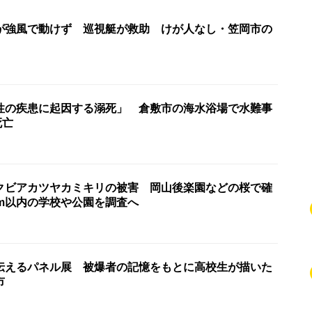
が強風で動けず 巡視艇が救助 けが人なし・笠岡市の
性の疾患に起因する溺死」 倉敷市の海水浴場で水難事
死亡
クビアカツヤカミキリの被害 岡山後楽園などの桜で確
km以内の学校や公園を調査へ
伝えるパネル展 被爆者の記憶をもとに高校生が描いた
市