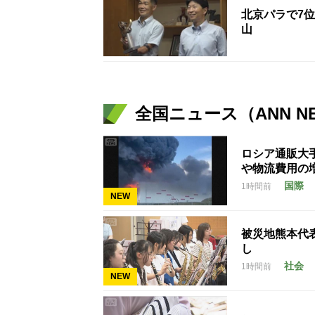
北京パラで7
山
全国ニュース（ANN N
ロシア通販大
や物流費用の
国際
1時間前
NEW
被災地熊本代
し
社会
1時間前
NEW