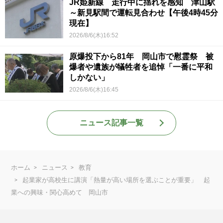
JR姫新線 走行中に揺れを感知 津山駅
～新見駅間で運転見合わせ【午後4時45分
現在】
2026/8/6(木)16:52
原爆投下から81年 岡山市で慰霊祭 被
爆者や遺族が犠牲者を追悼「一番に平和
しかない」
2026/8/6(木)16:45
ニュース記事一覧
ホーム
ニュース
教育
起業家が高校生に講演「熱量が高い場所を選ぶことが重要」 起
業への興味・関心高めて 岡山市