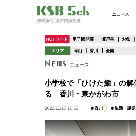
ニュース
株式会社 瀬戸内海放送
HOTワード
甲子園開幕
瀬戸芸
お盆
エリア
岡山
香川
全国
ニュース
小学校で「ひけた鰤」の解
る 香川・東かがわ市
2022/11/25 16:52
香川
生活・話題