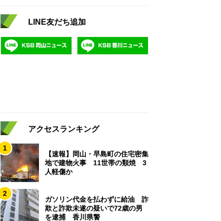
LINE友だち追加
アクセスランキング
1
【速報】岡山・早島町の住宅密集
地で建物火事 11世帯の類焼 3
人軽傷か
2
ガソリン代金を払わずに給油 詐
欺と詐欺未遂の疑いで72歳の男
を逮捕 香川県警