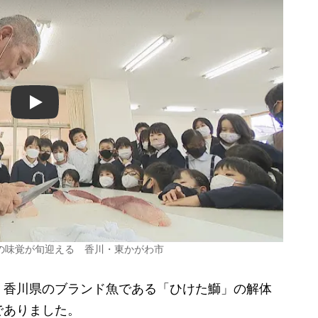
Play
の味覚が旬迎える 香川・東かがわ市
香川県のブランド魚である「ひけた鰤」の解体
でありました。