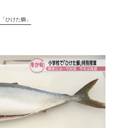
魚「ひけた鰤」