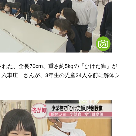
れた、全長70cm、重さ約5kgの「ひけた鰤」が
六車庄一さんが、3年生の児童24人を前に解体シ