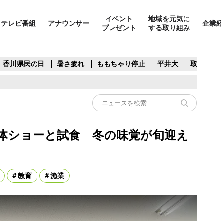
イベント
地域を元気に
テレビ番組
アナウンサー
企業
プレゼント
する取り組み
香川県民の日
暑さ疲れ
ももちゃり停止
平井大
取水制限
体ショーと試食 冬の味覚が旬迎え
教育
漁業