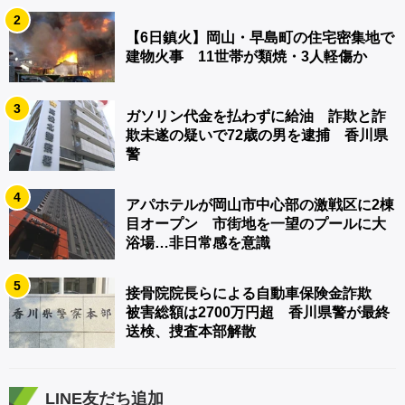
2
【6日鎮火】岡山・早島町の住宅密集地で
建物火事 11世帯が類焼・3人軽傷か
3
ガソリン代金を払わずに給油 詐欺と詐
欺未遂の疑いで72歳の男を逮捕 香川県
警
4
アパホテルが岡山市中心部の激戦区に2棟
目オープン 市街地を一望のプールに大
浴場…非日常感を意識
5
接骨院院長らによる自動車保険金詐欺
被害総額は2700万円超 香川県警が最終
送検、捜査本部解散
LINE友だち追加