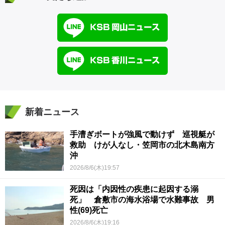
新着ニュース
手漕ぎボートが強風で動けず 巡視艇が
救助 けが人なし・笠岡市の北木島南方
沖
2026/8/6(木)19:57
死因は「内因性の疾患に起因する溺
死」 倉敷市の海水浴場で水難事故 男
性(69)死亡
2026/8/6(木)19:16