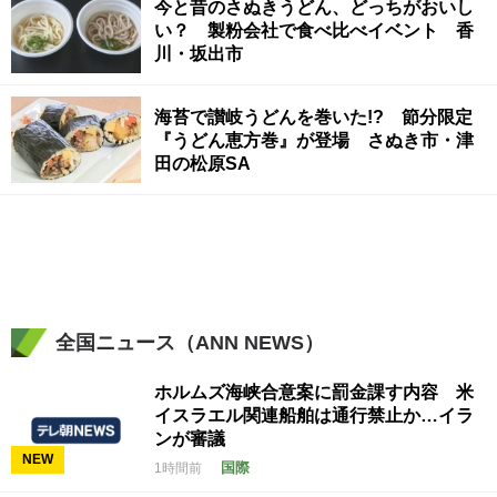
今と昔のさぬきうどん、どっちがおいし
い？ 製粉会社で食べ比べイベント 香
川・坂出市
海苔で讃岐うどんを巻いた!? 節分限定
『うどん恵方巻』が登場 さぬき市・津
田の松原SA
全国ニュース（ANN NEWS）
ホルムズ海峡合意案に罰金課す内容 米
イスラエル関連船舶は通行禁止か…イラ
ンが審議
NEW
国際
1時間前