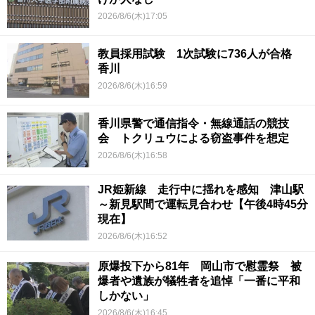
2026/8/6(木)17:05
教員採用試験 1次試験に736人が合格
香川
2026/8/6(木)16:59
香川県警で通信指令・無線通話の競技
会 トクリュウによる窃盗事件を想定
2026/8/6(木)16:58
JR姫新線 走行中に揺れを感知 津山駅
～新見駅間で運転見合わせ【午後4時45分
現在】
2026/8/6(木)16:52
原爆投下から81年 岡山市で慰霊祭 被
爆者や遺族が犠牲者を追悼「一番に平和
しかない」
2026/8/6(木)16:45