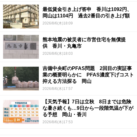
最低賃金引き上げ答申 香川は1092円、
岡山は1104円 過去2番目の引き上げ額
2026/8/6(木)18:09
熊本地震の被災者に市営住宅を無償提
供 香川・丸亀市
2026/8/6(木)18:03
吉備中央町のPFAS問題 2回目の実証事
業の概要明らかに PFAS濃度下げコスト
抑える方法探る 岡山
2026/8/6(木)17:57
【天気予報】7日は立秋 8日までは危険
な暑さ続くも…9日から一段階気温が下が
る予想 岡山・香川
2026/8/6(木)17:53