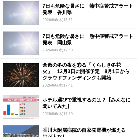
7日も危険な暑さに 熱中症警戒アラート
発表 香川県
2026/8/6(木)17:51
7日も危険な暑さに 熱中症警戒アラート
発表 岡山県
2026/8/6(木)17:50
倉敷の冬の夜を彩る「くらしき冬花
火」 12月3日に開催予定 8月1日から
クラウドファンディングも開始
2026/8/6(木)17:41
ホテル選びで重視するのは？【みんなに
聞いてみた】
2026/8/6(木)17:30
香川大附属病院の自家発電機が燃える
けが人なし