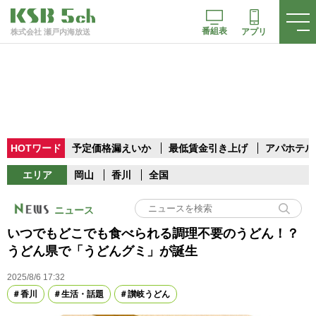
番組表
アプリ
株式会社 瀬戸内海放送
HOTワード
予定価格漏えいか
最低賃金引き上げ
アパホテル
エリア
岡山
香川
全国
ニュース
いつでもどこでも食べられる調理不要のうどん！？
うどん県で「うどんグミ」が誕生
2025/8/6 17:32
香川
生活・話題
讃岐うどん