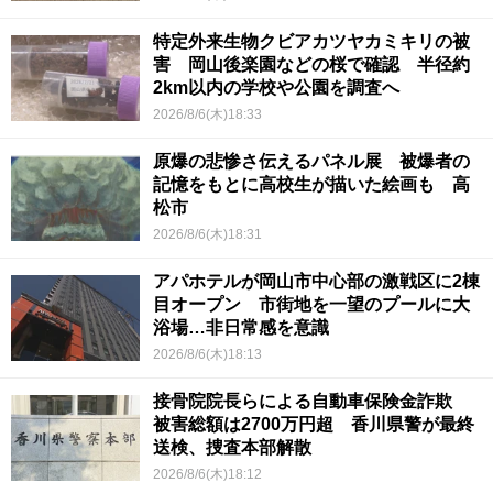
特定外来生物クビアカツヤカミキリの被
害 岡山後楽園などの桜で確認 半径約
2km以内の学校や公園を調査へ
2026/8/6(木)18:33
原爆の悲惨さ伝えるパネル展 被爆者の
記憶をもとに高校生が描いた絵画も 高
松市
2026/8/6(木)18:31
アパホテルが岡山市中心部の激戦区に2棟
目オープン 市街地を一望のプールに大
浴場…非日常感を意識
2026/8/6(木)18:13
接骨院院長らによる自動車保険金詐欺
被害総額は2700万円超 香川県警が最終
送検、捜査本部解散
2026/8/6(木)18:12