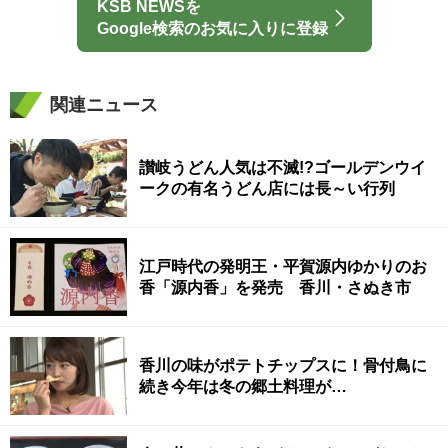
KSB NEWSを
Google検索のお気に入りに登録
関連ニュース
讃岐うどん人気は不滅!?ゴールデンウイ
ークの有名うどん店には長～い行列
江戸時代の発明王・平賀源内ゆかりのお
香「源内香」を発売 香川・さぬき市
香川の味がポテトチップスに！骨付鳥に
続き今年は冬の郷土料理が…