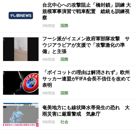
台北中心への攻撃阻止「橋封鎖」訓練 大
規模軍事演習で戦車配置 総統も訓練視
察
国際
3時間前
フーシ派がイエメン政府軍部隊攻撃 サ
ウジアラビアが支援で「攻撃激化の準
備」と主張
国際
4時間前
「ボイコットの理由は解消されず」欧州
サッカー連盟がFIFA会長不信任を改めて
表明
国際
4時間前
奄美地方にも線状降水帯発生の恐れ 大
雨災害に厳重警戒 気象庁
社会
5時間前