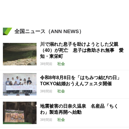
全国ニュース（ANN NEWS）
川で溺れた息子を助けようとした父親
（40）が死亡 息子は救助され無事 愛
知・東栄町
社会
3時間前
令和8年8月8日を「はちみつ結びの日」
TOKYO結婚おうえんフェスタ開催
社会
3時間前
地震被害の日奈久温泉 名産品「ちく
わ」製造再開へ始動
社会
3時間前