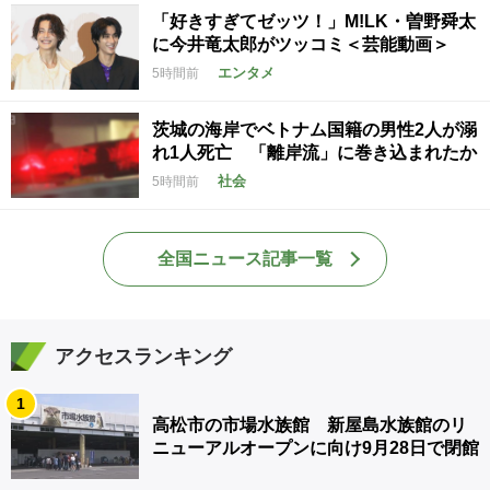
「好きすぎてゼッツ！」M!LK・曽野舜太
に今井竜太郎がツッコミ＜芸能動画＞
エンタメ
5時間前
茨城の海岸でベトナム国籍の男性2人が溺
れ1人死亡 「離岸流」に巻き込まれたか
社会
5時間前
全国ニュース記事一覧
アクセスランキング
1
高松市の市場水族館 新屋島水族館のリ
ニューアルオープンに向け9月28日で閉館