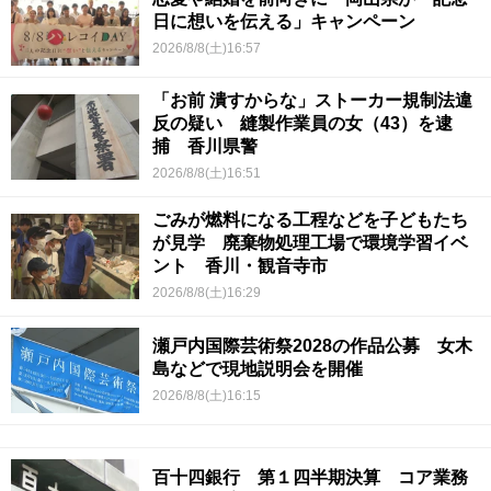
日に想いを伝える」キャンペーン
2026/8/8(土)16:57
「お前 潰すからな」ストーカー規制法違
反の疑い 縫製作業員の女（43）を逮
捕 香川県警
2026/8/8(土)16:51
ごみが燃料になる工程などを子どもたち
が見学 廃棄物処理工場で環境学習イベ
ント 香川・観音寺市
2026/8/8(土)16:29
瀬戸内国際芸術祭2028の作品公募 女木
島などで現地説明会を開催
2026/8/8(土)16:15
百十四銀行 第１四半期決算 コア業務