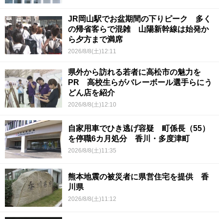
JR岡山駅でお盆期間の下りピーク 多く
の帰省客らで混雑 山陽新幹線は始発か
ら夕方まで満席
2026/8/8(土)12:11
県外から訪れる若者に高松市の魅力を
PR 高校生らがバレーボール選手らにう
どん店を紹介
2026/8/8(土)12:10
自家用車でひき逃げ容疑 町係長（55）
を停職6カ月処分 香川・多度津町
2026/8/8(土)11:35
熊本地震の被災者に県営住宅を提供 香
川県
2026/8/8(土)11:12