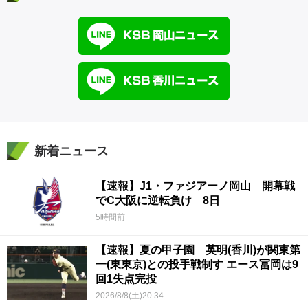
新着ニュース
【速報】J1・ファジアーノ岡山 開幕戦
でC大阪に逆転負け 8日
5時間前
【速報】夏の甲子園 英明(香川)が関東第
一(東東京)との投手戦制す エース冨岡は9
回1失点完投
2026/8/8(土)20:34