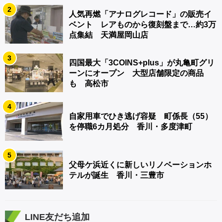
2
人気再燃「アナログレコード」の販売イ
ベント レアものから復刻盤まで…約3万
点集結 天満屋岡山店
3
四国最大「3COINS+plus」が丸亀町グリ
ーンにオープン 大型店舗限定の商品
も 高松市
4
自家用車でひき逃げ容疑 町係長（55）
を停職6カ月処分 香川・多度津町
5
父母ケ浜近くに新しいリノベーションホ
テルが誕生 香川・三豊市
LINE友だち追加