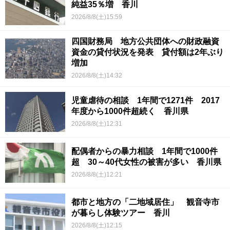
純益35％増 香川
2026/8/8(土)15:59
四国財務局 地方公共団体への財政融資
資金の貸付状況を発表 貸付額は2年ぶり
増加
2026/8/8(土)14:32
児童虐待の相談 1年間で1271件 2017
年度から1000件超続く 香川県
2026/8/8(土)12:31
配偶者からの暴力相談 1年間で1000件
超 30～40代女性の被害が多い 香川県
2026/8/8(土)12:21
都市と地方の「二地域居住」 観音寺市
が暮らし体験ツアー 香川
2026/8/8(土)12:15