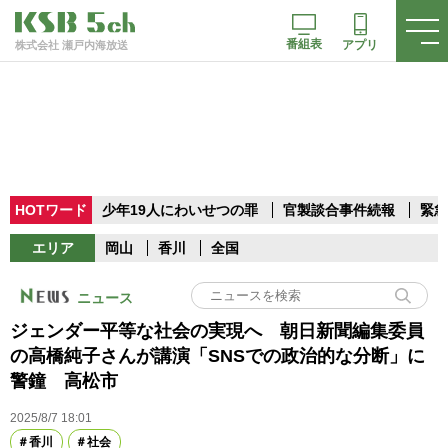
番組表
アプリ
株式会社 瀬戸内海放送
HOTワード
少年19人にわいせつの罪
官製談合事件続報
緊急
エリア
岡山
香川
全国
ニュース
ジェンダー平等な社会の実現へ 朝日新聞編集委員
の高橋純子さんが講演「SNSでの政治的な分断」に
警鐘 高松市
2025/8/7 18:01
香川
社会