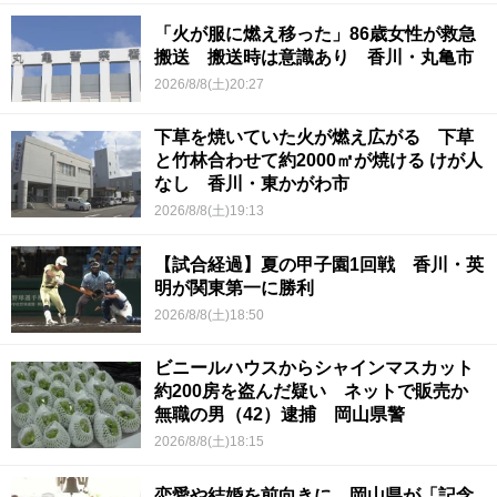
「火が服に燃え移った」86歳女性が救急
搬送 搬送時は意識あり 香川・丸亀市
2026/8/8(土)20:27
下草を焼いていた火が燃え広がる 下草
と竹林合わせて約2000㎡が焼ける けが人
なし 香川・東かがわ市
2026/8/8(土)19:13
【試合経過】夏の甲子園1回戦 香川・英
明が関東第一に勝利
2026/8/8(土)18:50
ビニールハウスからシャインマスカット
約200房を盗んだ疑い ネットで販売か
無職の男（42）逮捕 岡山県警
2026/8/8(土)18:15
恋愛や結婚を前向きに 岡山県が「記念