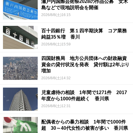
瀬戸内国際芸術祭2028の作品公募 女木
島などで現地説明会を開催
2026/8/8(土)16:15
百十四銀行 第１四半期決算 コア業務
純益35％増 香川
2026/8/8(土)15:59
四国財務局 地方公共団体への財政融資
資金の貸付状況を発表 貸付額は2年ぶり
増加
2026/8/8(土)14:32
児童虐待の相談 1年間で1271件 2017
年度から1000件超続く 香川県
2026/8/8(土)12:31
配偶者からの暴力相談 1年間で1000件
超 30～40代女性の被害が多い 香川県