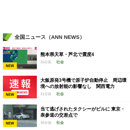
全国ニュース（ANN NEWS）
熊本県天草・芦北で震度4
社会
26分前
NEW
大飯原発3号機で原子炉自動停止 周辺環
境への放射能の影響なし 関西電力
社会
31分前
NEW
当て逃げされたタクシーがビルに 東京・
表参道の交差点で
社会
36分前
NEW