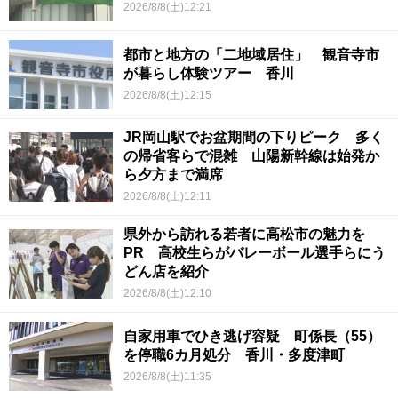
2026/8/8(土)12:21
都市と地方の「二地域居住」 観音寺市
が暮らし体験ツアー 香川
2026/8/8(土)12:15
JR岡山駅でお盆期間の下りピーク 多く
の帰省客らで混雑 山陽新幹線は始発か
ら夕方まで満席
2026/8/8(土)12:11
県外から訪れる若者に高松市の魅力を
PR 高校生らがバレーボール選手らにう
どん店を紹介
2026/8/8(土)12:10
自家用車でひき逃げ容疑 町係長（55）
を停職6カ月処分 香川・多度津町
2026/8/8(土)11:35