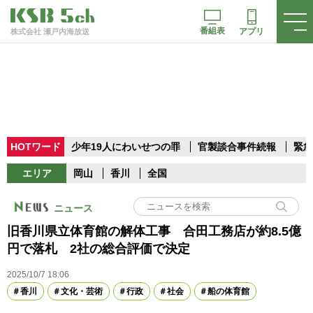
番組表
アプリ
株式会社 瀬戸内海放送
HOTワード
少年19人にわいせつの罪
官製談合事件続報
緊急
エリア
岡山
香川
全国
ニュース
旧香川県立体育館の解体工事 合田工務店が約8.5億
円で落札 2社の総合評価で決定
2025/10/7 18:06
香川
文化・芸術
行政
社会
船の体育館