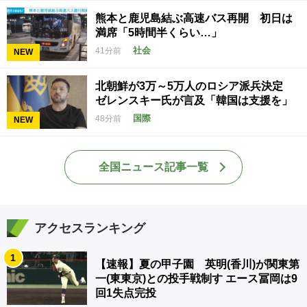
熊本と鹿児島結ぶ高速バス再開 初日は
満席「5時間半くらい…」
社会
41分前
NEW
北朝鮮が3万～5万人のロシア派兵決定
ゼレンスキー氏が言及「韓国は支援を」
国際
48分前
NEW
全国ニュース記事一覧
アクセスランキング
1
【速報】夏の甲子園 英明(香川)が関東第
一(東東京)との投手戦制す エース冨岡は9
回1失点完投