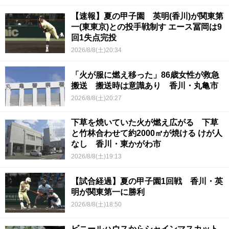
【速報】夏の甲子園 英明(香川)が関東第
一(東東京)との投手戦制す エース冨岡は9
回1失点完投
2026/8/8(土)20:34
「火が服に燃え移った」86歳女性が救急
搬送 搬送時は意識あり 香川・丸亀市
2026/8/8(土)20:27
下草を焼いていた火が燃え広がる 下草
と竹林合わせて約2000㎡が焼ける けが人
なし 香川・東かがわ市
2026/8/8(土)19:13
【試合経過】夏の甲子園1回戦 香川・英
明が関東第一に勝利
2026/8/8(土)18:50
ビニールハウスからシャインマスカット