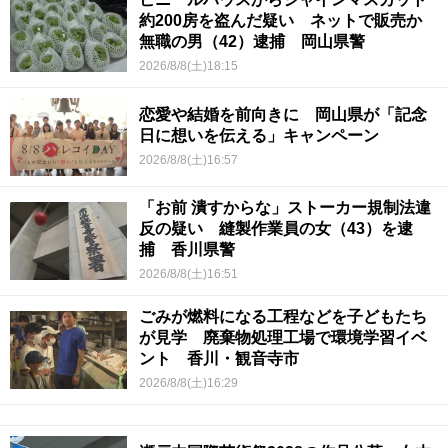
約200房を盗んだ疑い ネットで販売か
無職の男（42）逮捕 岡山県警
2026/8/8(土)18:15
恋愛や結婚を前向きに 岡山県が「記念
日に想いを伝える」キャンペーン
2026/8/8(土)16:57
「お前 潰すからな」ストーカー規制法違
反の疑い 縫製作業員の女（43）を逮
捕 香川県警
2026/8/8(土)16:51
ごみが燃料になる工程などを子どもたち
が見学 廃棄物処理工場で環境学習イベ
ント 香川・観音寺市
2026/8/8(土)16:29