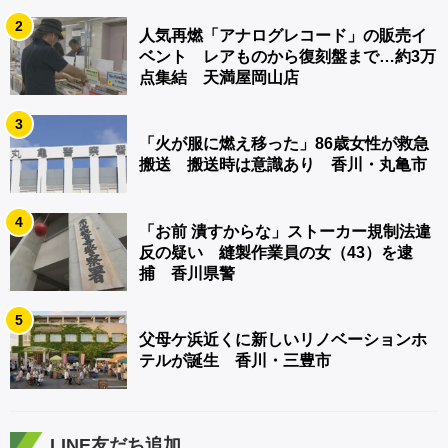
2
人気再燃「アナログレコード」の販売イ
ベント レアものから復刻盤まで…約3万
点集結 天満屋岡山店
3
「火が服に燃え移った」86歳女性が救急
搬送 搬送時は意識あり 香川・丸亀市
4
「お前 潰すからな」ストーカー規制法違
反の疑い 縫製作業員の女（43）を逮
捕 香川県警
5
父母ケ浜近くに新しいリノベーションホ
テルが誕生 香川・三豊市
LINE友だち追加