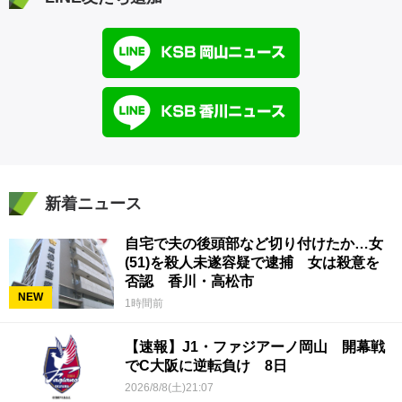
新着ニュース
自宅で夫の後頭部など切り付けたか…女
(51)を殺人未遂容疑で逮捕 女は殺意を
否認 香川・高松市
NEW
1時間前
【速報】J1・ファジアーノ岡山 開幕戦
でC大阪に逆転負け 8日
2026/8/8(土)21:07