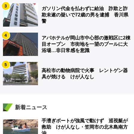
3
ガソリン代金を払わずに給油 詐欺と詐
欺未遂の疑いで72歳の男を逮捕 香川県
警
4
アパホテルが岡山市中心部の激戦区に2棟
目オープン 市街地を一望のプールに大
浴場…非日常感を意識
5
高松市の動物病院で火事 レントゲン器
具が焼ける けが人なし
新着ニュース
手漕ぎボートが強風で動けず 巡視艇が
救助 けが人なし・笠岡市の北木島南方
沖