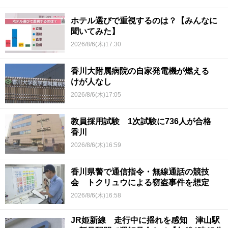
ホテル選びで重視するのは？【みんなに
聞いてみた】
2026/8/6(木)17:30
香川大附属病院の自家発電機が燃える
けが人なし
2026/8/6(木)17:05
教員採用試験 1次試験に736人が合格
香川
2026/8/6(木)16:59
香川県警で通信指令・無線通話の競技
会 トクリュウによる窃盗事件を想定
2026/8/6(木)16:58
JR姫新線 走行中に揺れを感知 津山駅