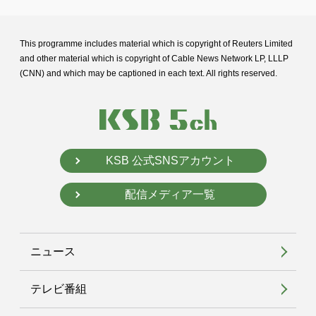
This programme includes material which is copyright of Reuters Limited
and
other material which is copyright of Cable News Network LP, LLLP
(CNN) and
which may be captioned in each text. All rights reserved.
KSB 公式SNSアカウント
配信メディア一覧
ニュース
テレビ番組