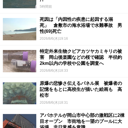
5時間前
死因は「内因性の疾患に起因する溺
死」 倉敷市の海水浴場で水難事故 男
性(69)死亡
2026/8/6(木)19:16
特定外来生物クビアカツヤカミキリの被
害 岡山後楽園などの桜で確認 半径約
2km以内の学校や公園を調査へ
2026/8/6(木)18:33
原爆の悲惨さ伝えるパネル展 被爆者の
記憶をもとに高校生が描いた絵画も 高
松市
2026/8/6(木)18:31
アパホテルが岡山市中心部の激戦区に2棟
目オープン 市街地を一望のプールに大
浴場…非日常感を意識