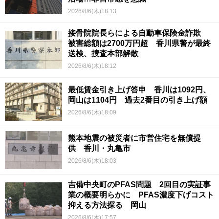
2026/8/6(木)18:13
接骨院院長らによる自動車保険金詐欺
被害総額は2700万円超 香川県警が最終
送検、捜査本部解散
2026/8/6(木)18:12
最低賃金引き上げ答申 香川は1092円、
岡山は1104円 過去2番目の引き上げ額
2026/8/6(木)18:09
熊本地震の被災者に市営住宅を無償提
供 香川・丸亀市
2026/8/6(木)18:03
吉備中央町のPFAS問題 2回目の実証事
業の概要明らかに PFAS濃度下げコスト
抑える方法探る 岡山
2026/8/6(木)17:57