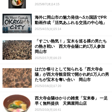
2025/8/7(木)14:15
海外に岡山市の魅力発信へ5カ国語でPR
動画作成「活気あふれる交流の中心地」
2025/4/15(火)15:14
「すごい熱気！」宝木を巡る裸の男たち
の熱き戦い 西大寺会陽に約1万人参加
岡山市
2025/2/17(月)16:23
はだか祭りとして知られる「西大寺会
陽」が西大寺観音院で開かれ約1万人の男
たちが宝木を奪い合い 岡山市
2025/2/16(日)17:20
西大寺会陽ゆかりの雑煮「宝来春」 一足
早く無料提供 天満屋岡山店
2025/2/10(月)16:41