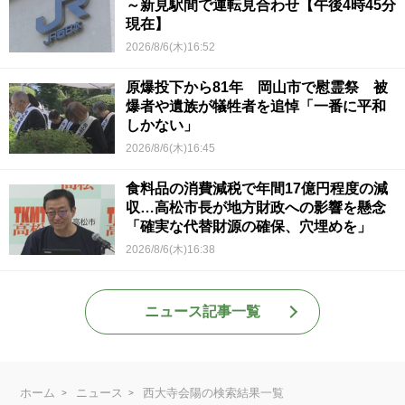
～新見駅間で運転見合わせ【午後4時45分
現在】
2026/8/6(木)16:52
原爆投下から81年 岡山市で慰霊祭 被
爆者や遺族が犠牲者を追悼「一番に平和
しかない」
2026/8/6(木)16:45
食料品の消費減税で年間17億円程度の減
収…高松市長が地方財政への影響を懸念
「確実な代替財源の確保、穴埋めを」
2026/8/6(木)16:38
ニュース記事一覧
ホーム
ニュース
西大寺会陽の検索結果一覧