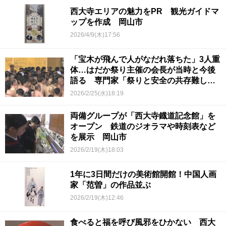
西大寺エリアの魅力をPR 観光ガイドマ
ップを作成 岡山市
2026/4/9(木)17:56
「宝木が飛んで人がなだれ落ちた」3人重
体…はだか祭り主催の会長が当時と今後
語る 専門家「祭りと安全の共存難し
い」 岡山・西大寺会陽
2026/2/25(水)18:19
両備グループが「西大寺鐡道記念館」を
オープン 鉄道のジオラマや時刻表など
を展示 岡山市
2026/2/19(木)18:03
1年に3日間だけの美術館開館！中国人画
家「范曽」の作品並ぶ
2026/2/19(木)12:46
食べると福を呼び風邪をひかない 西大