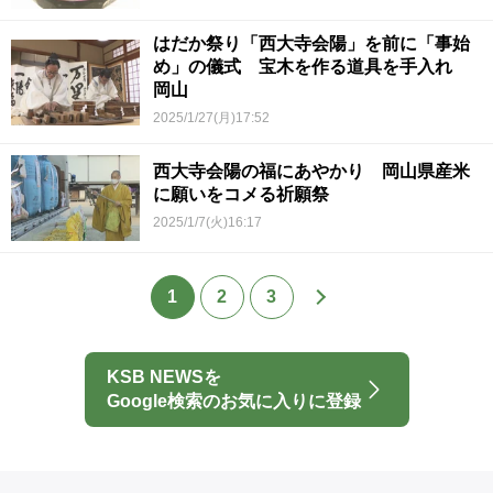
はだか祭り「西大寺会陽」を前に「事始
め」の儀式 宝木を作る道具を手入れ
岡山
2025/1/27(月)17:52
西大寺会陽の福にあやかり 岡山県産米
に願いをコメる祈願祭
2025/1/7(火)16:17
1
2
3
KSB NEWSを
Google検索のお気に入りに登録