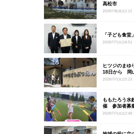
高松市
2026/7/8(水)12:12
「子ども食堂
2026/7/7(火)18:51
ヒツジのまゆ
18日から 岡
2026/7/7(火)15:23
ももたろう水鉄
催 参加者募
2026/7/7(火)12:48
地域の役に立