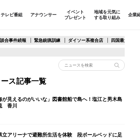
イベント
地域を元気に
テレビ番組
アナウンサー
企業
プレゼント
する取り組み
製談合事件続報
緊急銃猟訓練
ダイソー系複合店
四国最大スリ
ュース記事一覧
海が見えるのがいいな」図書館船で島へ！塩江と男木島
流 香川
5
県立アリーナで避難所生活を体験 段ボールベッドに足