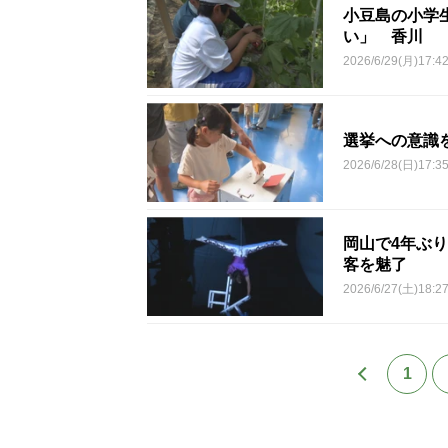
小豆島の小学
い」 香川
2026/6/29(月)17:4
選挙への意識
2026/6/28(日)17:3
岡山で4年ぶ
客を魅了
2026/6/27(土)18:2
1