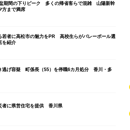
お盆期間の下りピーク 多くの帰省客らで混雑 山陽新幹
夕方まで満席
る若者に高松市の魅力をPR 高校生らがバレーボール選
店を紹介
き逃げ容疑 町係長（55）を停職6カ月処分 香川・多
災者に県営住宅を提供 香川県