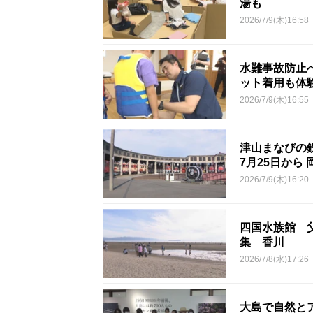
湯も
2026/7/9(木)16:58
水難事故防止
ット着用も体
2026/7/9(木)16:55
津山まなびの
7月25日から 
2026/7/9(木)16:20
四国水族館 
集 香川
2026/7/8(水)17:26
大島で自然と