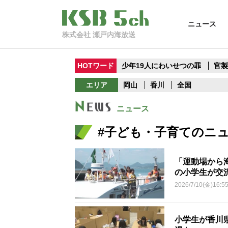
ニュース
株式会社 瀬戸内海放送
HOTワード
少年19人にわいせつの罪
官
エリア
岡山
香川
全国
ニュース
#子ども・子育てのニ
「運動場から
の小学生が交
2026/7/10(金)16:5
小学生が香川