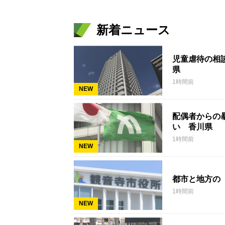
新着ニュース
児童虐待の相談
県
1時間前
NEW
配偶者からの暴
い 香川県
1時間前
NEW
都市と地方の
1時間前
NEW