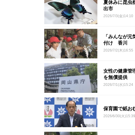
夏休みに昆虫
出市
2026/7/3(金)14:10
「みんなが元
付け 香川
2026/7/2(木)16:55
女性の健康管
を無償提供
2026/7/1(水)15:24
保育園で紙お
2026/6/30(火)15:3