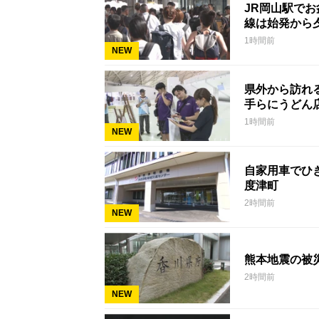
JR岡山駅で
線は始発から
1時間前
NEW
県外から訪れ
手らにうどん
1時間前
NEW
自家用車でひ
度津町
2時間前
NEW
熊本地震の被
2時間前
NEW