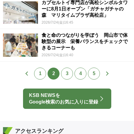
カプセルトイ専門店が高松シンボルタワ
ーに8月1日オープン「ガチャガチャの
森 マリタイムプラザ高松店」
2026/7/24(金)16:45
食と命のつながりを学ぼう 岡山市で体
験型の展示 栄養バランスをチェックで
きるコーナーも
2026/7/24(金)16:40
1
2
3
4
5
KSB NEWSを
Google検索のお気に入りに登録
アクセスランキング