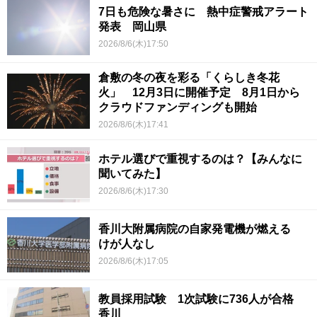
7日も危険な暑さに 熱中症警戒アラート
発表 岡山県
2026/8/6(木)17:50
倉敷の冬の夜を彩る「くらしき冬花
火」 12月3日に開催予定 8月1日から
クラウドファンディングも開始
2026/8/6(木)17:41
ホテル選びで重視するのは？【みんなに
聞いてみた】
2026/8/6(木)17:30
香川大附属病院の自家発電機が燃える
けが人なし
2026/8/6(木)17:05
教員採用試験 1次試験に736人が合格
香川