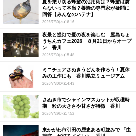
夏を乗り切る蜂蜜の活用術は？蜂蜜は腐
らないって本当？養蜂の専門家が疑問に
回答【みんなのハテナ】
2026/7/30(木)18:16
夜景と提灯で夏の夜を楽しむ 屋島ちょ
うちんカフェ2026 ８月21日からオープ
ン 香川
2026/7/30(木)15:48
ミニチュアさぬきうどんを作ろう！夏休
みの工作にも 香川県立ミュージアム
2026/7/30(木)14:43
さぬき市でシャインマスカットが収穫時
期 粒の大きさや甘さが特徴 香川
2026/7/29(水)17:52
東かがわ市引田の歴史ある町並みで 「虫