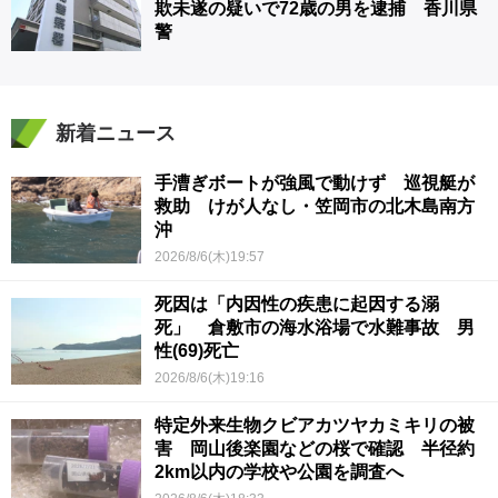
欺未遂の疑いで72歳の男を逮捕 香川県
警
新着ニュース
手漕ぎボートが強風で動けず 巡視艇が
救助 けが人なし・笠岡市の北木島南方
沖
2026/8/6(木)19:57
死因は「内因性の疾患に起因する溺
死」 倉敷市の海水浴場で水難事故 男
性(69)死亡
2026/8/6(木)19:16
特定外来生物クビアカツヤカミキリの被
害 岡山後楽園などの桜で確認 半径約
2km以内の学校や公園を調査へ