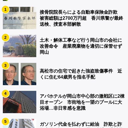
1
接骨院院長らによる自動車保険金詐欺
被害総額は2700万円超 香川県警が最終
送検、捜査本部解散
2
土木・解体工事など行う岡山市の会社に
改善命令 産業廃棄物を適切に保管せず
岡山
3
高松市の住宅で起きた強盗致傷事件 近
くに住む64歳男を指名手配
4
アパホテルが岡山市中心部の激戦区に2棟
目オープン 市街地を一望のプールに大
浴場…非日常感を意識
5
ガソリン代金を払わずに給油 詐欺と詐