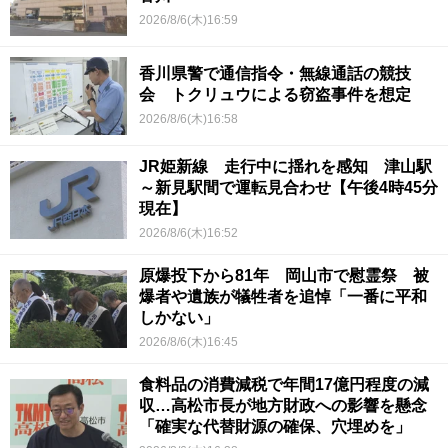
2026/8/6(木)16:59
香川県警で通信指令・無線通話の競技
会 トクリュウによる窃盗事件を想定
2026/8/6(木)16:58
JR姫新線 走行中に揺れを感知 津山駅
～新見駅間で運転見合わせ【午後4時45分
現在】
2026/8/6(木)16:52
原爆投下から81年 岡山市で慰霊祭 被
爆者や遺族が犠牲者を追悼「一番に平和
しかない」
2026/8/6(木)16:45
食料品の消費減税で年間17億円程度の減
収…高松市長が地方財政への影響を懸念
「確実な代替財源の確保、穴埋めを」