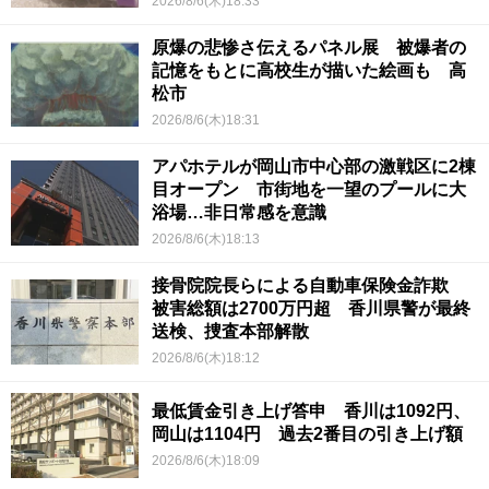
2026/8/6(木)18:33
原爆の悲惨さ伝えるパネル展 被爆者の
記憶をもとに高校生が描いた絵画も 高
松市
2026/8/6(木)18:31
アパホテルが岡山市中心部の激戦区に2棟
目オープン 市街地を一望のプールに大
浴場…非日常感を意識
2026/8/6(木)18:13
接骨院院長らによる自動車保険金詐欺
被害総額は2700万円超 香川県警が最終
送検、捜査本部解散
2026/8/6(木)18:12
最低賃金引き上げ答申 香川は1092円、
岡山は1104円 過去2番目の引き上げ額
2026/8/6(木)18:09