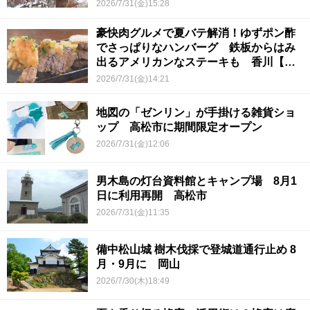
2026/7/31(金)15:28
豪快肉グルメで夏バテ解消！ゆずポン酢
でさっぱりなハンバーグ 鉄板からはみ
出るアメリカンなステーキも 香川【ほ
っとマルシェ】
2026/7/31(金)14:21
地図の「ゼンリン」が手掛ける雑貨ショ
ップ 高松市に期間限定オープン
2026/7/31(金)12:06
男木島の灯台資料館とキャンプ場 8月1
日に利用再開 高松市
2026/7/31(金)11:35
備中松山城 樹木伐採で登城道通行止め 8
月・9月に 岡山
2026/7/30(木)18:49