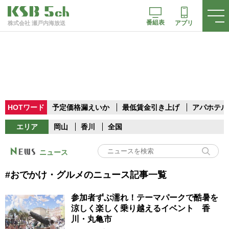
番組表
アプリ
株式会社 瀬戸内海放送
HOTワード
予定価格漏えいか
最低賃金引き上げ
アパホテル
エリア
岡山
香川
全国
ニュース
#おでかけ・グルメのニュース記事一覧
参加者ずぶ濡れ！テーマパークで酷暑を
涼しく楽しく乗り越えるイベント 香
川・丸亀市