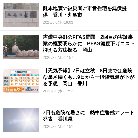
熊本地震の被災者に市営住宅を無償提
供 香川・丸亀市
2026/8/6(木)18:03
吉備中央町のPFAS問題 2回目の実証事
業の概要明らかに PFAS濃度下げコスト
抑える方法探る 岡山
2026/8/6(木)17:57
【天気予報】7日は立秋 8日までは危険
な暑さ続くも…9日から一段階気温が下が
る予想 岡山・香川
2026/8/6(木)17:53
7日も危険な暑さに 熱中症警戒アラート
発表 香川県
2026/8/6(木)17:51