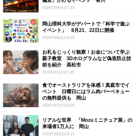
籠窓」が灯るイベント 香川
2026/7/29(水)17:33
岡山理科大学がデパートで「科学で遊ぶ
イベント」 8月21、22日に開催
2026/7/28(火)19:28
お札をじっくり観察！お金について学ぶ
親子教室 3Dホログラムなど偽造防止技
術を紹介 高松市
2026/7/27(月)17:35
食でオーストラリアを体感！真庭市でイ
ベント 日曜日にはラム肉バーベキュー
の無料提供も 岡山
2026/7/27(月)16:09
リアルな世界 「Mozuミニチュア展」の
来場者1万人に 岡山
2026/7/26(日)18:14