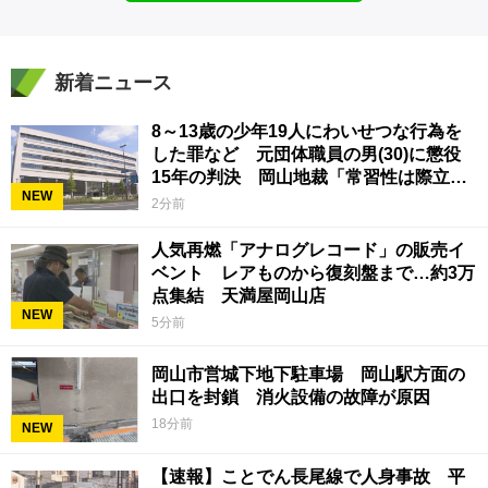
新着ニュース
8～13歳の少年19人にわいせつな行為を
した罪など 元団体職員の男(30)に懲役
15年の判決 岡山地裁「常習性は際立っ
NEW
ていて被害結果も非常に重い」
2分前
人気再燃「アナログレコード」の販売イ
ベント レアものから復刻盤まで…約3万
点集結 天満屋岡山店
NEW
5分前
岡山市営城下地下駐車場 岡山駅方面の
出口を封鎖 消火設備の故障が原因
18分前
NEW
【速報】ことでん長尾線で人身事故 平