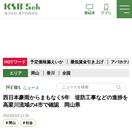
番組表
アプリ
株式会社 瀬戸内海放送
HOTワード
予定価格漏えいか
最低賃金引き上げ
アパホテル
エリア
岡山
香川
全国
ニュース
西日本豪雨からまもなく5年 堤防工事などの進捗を
高梁川流域の4市で確認 岡山県
2023/5/15 17:25
岡山
社会