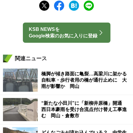
KSB NEWSを
Google検索のお気に入りに登録
関連ニュース
橋脚が傾き路面に亀裂…高梁川に架かる
自転車・歩行者用の橋が通行止めに 大
雨が影響か 岡山
“新たな小田川”に「新柳井原橋」開通
西日本豪雨を受け合流点付け替え工事進
む 岡山・倉敷市
どんなごみが流れ込んでいる？ 中学生