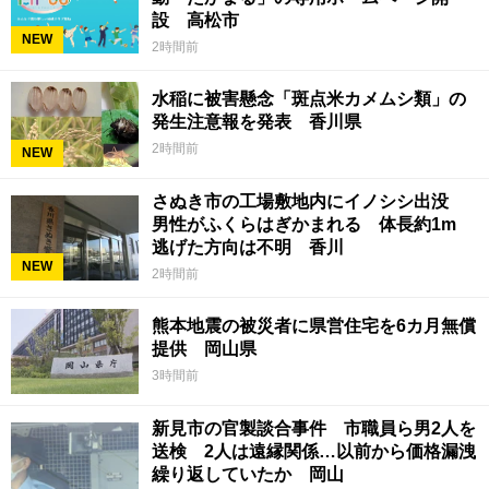
設 高松市
NEW
2時間前
水稲に被害懸念「斑点米カメムシ類」の
発生注意報を発表 香川県
2時間前
NEW
さぬき市の工場敷地内にイノシシ出没
男性がふくらはぎかまれる 体長約1m
逃げた方向は不明 香川
NEW
2時間前
熊本地震の被災者に県営住宅を6カ月無償
提供 岡山県
3時間前
新見市の官製談合事件 市職員ら男2人を
送検 2人は遠縁関係…以前から価格漏洩
繰り返していたか 岡山