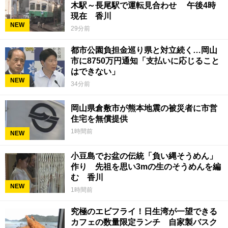
木駅～長尾駅で運転見合わせ 午後4時
現在 香川
NEW
29分前
都市公園負担金巡り県と対立続く…岡山
市に8750万円通知「支払いに応じること
はできない」
NEW
34分前
岡山県倉敷市が熊本地震の被災者に市営
住宅を無償提供
1時間前
NEW
小豆島でお盆の伝統「負い縄そうめん」
作り 先祖を思い3mの生のそうめんを編
む 香川
NEW
1時間前
究極のエビフライ！日生湾が一望できる
カフェの数量限定ランチ 自家製バスク