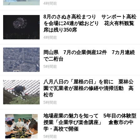
4時間前
8月のさぬき高松まつり サンポート高松
を会場に24連が総おどり 花火有料観覧
席は残り350席
4時間前
岡山県 7月の企業倒産12件 7カ月連続
で二桁台
5時間前
八月八日の「屋根の日」を前に 栗林公
園で瓦業者が屋根の修繕や清掃活動 高
松市
5時間前
地場産業の魅力を知って 5年目の体験型
授業「企業学び楽舎講座」 倉敷市の中
学・高校で開催
5時間前