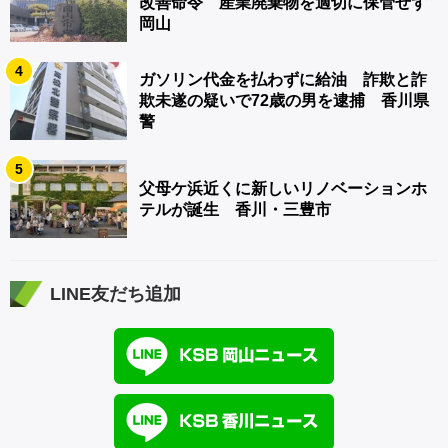
改善命令 産業廃棄物を適切に保管せず
岡山
4
ガソリン代金を払わずに給油 詐欺と詐
欺未遂の疑いで72歳の男を逮捕 香川県
警
5
父母ケ浜近くに新しいリノベーションホ
テルが誕生 香川・三豊市
LINE友だち追加