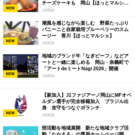
チーズケーキも 岡山【ほっとマルシ
NEW
ェ】
1時間前
潮風を感じながら楽しむ 野菜たっぷり
パニーニと自家栽培ブルーベリーのスム
ージー 香川【ほっとマルシェ】
NEW
1時間前
地域のブランド牛「なぎビーフ」などア
ートと一緒に楽しめる 岡山・奈義町で
「アートdeミートNagi 2026」開催
NEW
1時間前
【新加入】J1ファジアーノ岡山にMFオベ
ルダン選手が完全移籍加入 ブラジル出
身 攻守をつなぐボランチ
NEW
1時間前
部活動を地域展開 新たな地域クラブ活
動「たかまる」の専用ホームページ開