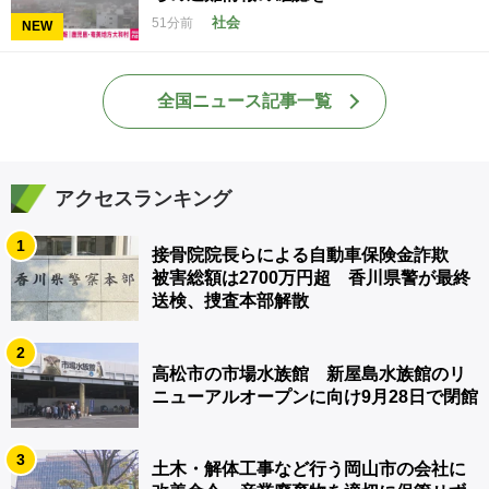
社会
51分前
NEW
全国ニュース記事一覧
アクセスランキング
1
接骨院院長らによる自動車保険金詐欺
被害総額は2700万円超 香川県警が最終
送検、捜査本部解散
2
高松市の市場水族館 新屋島水族館のリ
ニューアルオープンに向け9月28日で閉館
3
土木・解体工事など行う岡山市の会社に