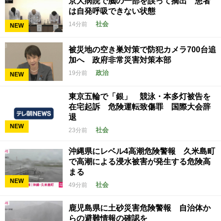
京大病院で脳の一部を誤って摘出 患者
は自発呼吸できない状態
社会
14分前
NEW
被災地の空き巣対策で防犯カメラ700台追
加へ 政府非常災害対策本部
政治
19分前
NEW
東京五輪で「銀」 競泳・本多灯被告を
在宅起訴 危険運転致傷罪 国際大会辞
退
NEW
社会
23分前
沖縄県にレベル4高潮危険警報 久米島町
で高潮による浸水被害が発生する危険高
まる
NEW
社会
49分前
鹿児島県に土砂災害危険警報 自治体か
らの避難情報の確認を