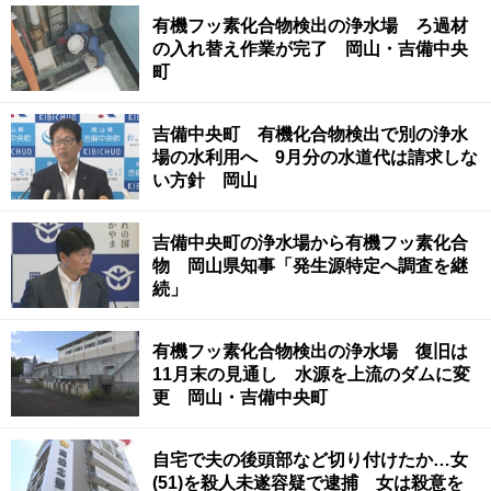
有機フッ素化合物検出の浄水場 ろ過材
の入れ替え作業が完了 岡山・吉備中央
町
吉備中央町 有機化合物検出で別の浄水
場の水利用へ 9月分の水道代は請求しな
い方針 岡山
吉備中央町の浄水場から有機フッ素化合
物 岡山県知事「発生源特定へ調査を継
続」
有機フッ素化合物検出の浄水場 復旧は
11月末の見通し 水源を上流のダムに変
更 岡山・吉備中央町
自宅で夫の後頭部など切り付けたか…女
(51)を殺人未遂容疑で逮捕 女は殺意を