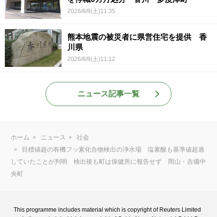
2026/8/8(土)11:35
熊本地震の被災者に県営住宅を提供 香
川県
2026/8/8(土)11:12
ニュース記事一覧
ホーム
ニュース
社会
目標値超の有機フッ素化合物検出の浄水場 塩素酸も基準値超過
していたことが判明 検出後も町は保健所に報告せず 岡山・吉備中
央町
This programme includes material which is copyright of Reuters Limited