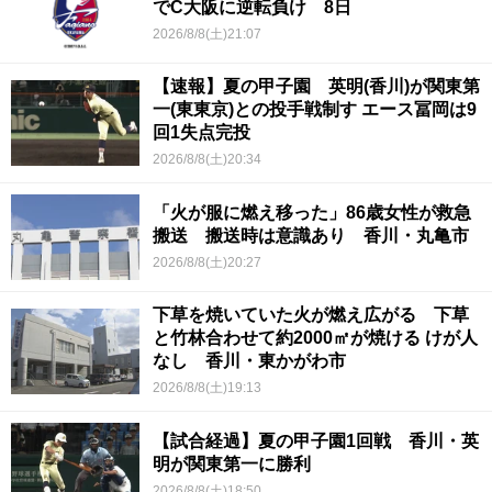
でC大阪に逆転負け 8日
2026/8/8(土)21:07
【速報】夏の甲子園 英明(香川)が関東第
一(東東京)との投手戦制す エース冨岡は9
回1失点完投
2026/8/8(土)20:34
「火が服に燃え移った」86歳女性が救急
搬送 搬送時は意識あり 香川・丸亀市
2026/8/8(土)20:27
下草を焼いていた火が燃え広がる 下草
と竹林合わせて約2000㎡が焼ける けが人
なし 香川・東かがわ市
2026/8/8(土)19:13
【試合経過】夏の甲子園1回戦 香川・英
明が関東第一に勝利
2026/8/8(土)18:50