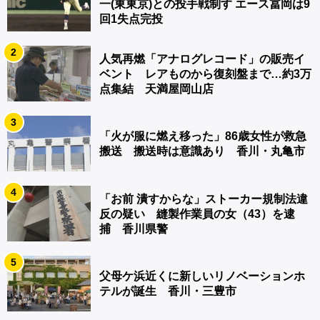
一(東東京)との投手戦制す エース冨岡は9
回1失点完投
2
人気再燃「アナログレコード」の販売イ
ベント レアものから復刻盤まで…約3万
点集結 天満屋岡山店
3
「火が服に燃え移った」86歳女性が救急
搬送 搬送時は意識あり 香川・丸亀市
4
「お前 潰すからな」ストーカー規制法違
反の疑い 縫製作業員の女（43）を逮
捕 香川県警
5
父母ケ浜近くに新しいリノベーションホ
テルが誕生 香川・三豊市