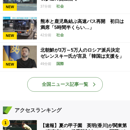
社会
37分前
NEW
熊本と鹿児島結ぶ高速バス再開 初日は
満席「5時間半くらい…」
社会
42分前
NEW
北朝鮮が3万～5万人のロシア派兵決定
ゼレンスキー氏が言及「韓国は支援を」
国際
49分前
NEW
全国ニュース記事一覧
アクセスランキング
1
【速報】夏の甲子園 英明(香川)が関東第