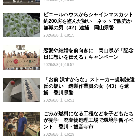
ビニールハウスからシャインマスカット
約200房を盗んだ疑い ネットで販売か
無職の男（42）逮捕 岡山県警
2026/8/8(土)18:15
恋愛や結婚を前向きに 岡山県が「記念
日に想いを伝える」キャンペーン
2026/8/8(土)16:57
「お前 潰すからな」ストーカー規制法違
反の疑い 縫製作業員の女（43）を逮
捕 香川県警
2026/8/8(土)16:51
ごみが燃料になる工程などを子どもたち
が見学 廃棄物処理工場で環境学習イベ
ント 香川・観音寺市
2026/8/8(土)16:29