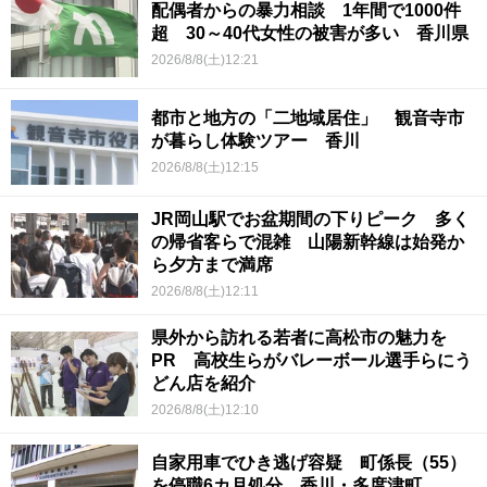
配偶者からの暴力相談 1年間で1000件
超 30～40代女性の被害が多い 香川県
2026/8/8(土)12:21
都市と地方の「二地域居住」 観音寺市
が暮らし体験ツアー 香川
2026/8/8(土)12:15
JR岡山駅でお盆期間の下りピーク 多く
の帰省客らで混雑 山陽新幹線は始発か
ら夕方まで満席
2026/8/8(土)12:11
県外から訪れる若者に高松市の魅力を
PR 高校生らがバレーボール選手らにう
どん店を紹介
2026/8/8(土)12:10
自家用車でひき逃げ容疑 町係長（55）
を停職6カ月処分 香川・多度津町