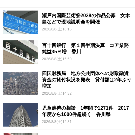
瀬戸内国際芸術祭2028の作品公募 女木
島などで現地説明会を開催
2026/8/8(土)16:15
百十四銀行 第１四半期決算 コア業務
純益35％増 香川
2026/8/8(土)15:59
四国財務局 地方公共団体への財政融資
資金の貸付状況を発表 貸付額は2年ぶり
増加
2026/8/8(土)14:32
児童虐待の相談 1年間で1271件 2017
年度から1000件超続く 香川県
2026/8/8(土)12:31