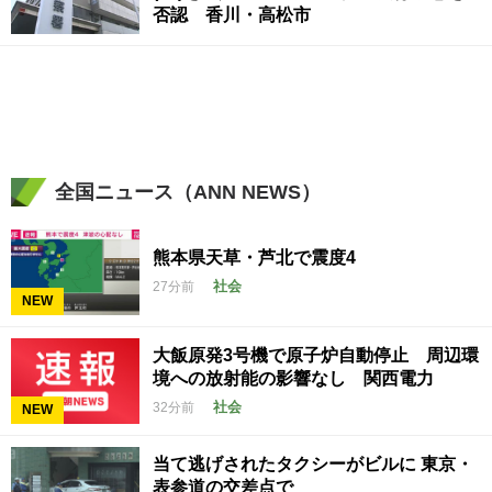
否認 香川・高松市
全国ニュース（ANN NEWS）
熊本県天草・芦北で震度4
社会
27分前
NEW
大飯原発3号機で原子炉自動停止 周辺環
境への放射能の影響なし 関西電力
社会
32分前
NEW
当て逃げされたタクシーがビルに 東京・
表参道の交差点で