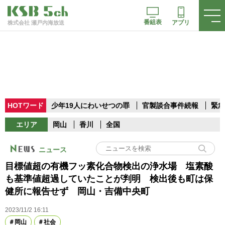
番組表
アプリ
株式会社 瀬戸内海放送
HOTワード
少年19人にわいせつの罪
官製談合事件続報
緊急
エリア
岡山
香川
全国
ニュース
目標値超の有機フッ素化合物検出の浄水場 塩素酸
も基準値超過していたことが判明 検出後も町は保
健所に報告せず 岡山・吉備中央町
2023/11/2 16:11
岡山
社会