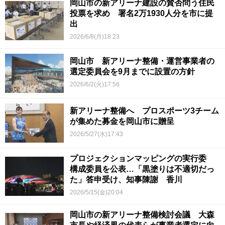
岡山市の新アリーナ建設の賛否問う住民
投票を求め 署名2万1930人分を市に提
出
2026/6/8(月)18:23
岡山市 新アリーナ整備・運営事業者の
選定委員会を9月までに設置の方針
2026/6/2(火)17:56
新アリーナ整備へ プロスポーツ3チーム
が集めた募金を岡山市に贈呈
2026/5/27(水)17:43
プロジェクションマッピングの実行委
構成委員を公表…「黒塗りは不適切だっ
た」答申受け、知事陳謝 香川
2026/5/15(金)20:04
岡山市の新アリーナ整備検討会議 大森