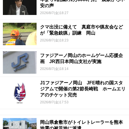
安の声
2026/8/7(金)18:27
クマ出没に備えて 真庭市や猟友会など
が「緊急銃猟」訓練 岡山
2026/8/7(金)18:23
ファジアーノ岡山のホームゲーム応援企
画 JR西日本岡山支社が実施
2026/8/7(金)18:14
J1ファジアーノ岡山 JFE晴れの国スタ
ジアムで開催の第2節長崎戦 ホームエリ
アのチケット完売
2026/8/7(金)17:53
岡山県倉敷市がトイレトレーラーを熊本
地震の被災地に派遣