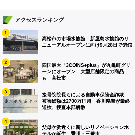
アクセスランキング
1
高松市の市場水族館 新屋島水族館のリ
ニューアルオープンに向け9月28日で閉館
2
四国最大「3COINS+plus」が丸亀町グリ
ーンにオープン 大型店舗限定の商品
も 高松市
3
接骨院院長らによる自動車保険金詐欺
被害総額は2700万円超 香川県警が最終
送検、捜査本部解散
4
父母ケ浜近くに新しいリノベーションホ
テルが誕生 香川・三豊市