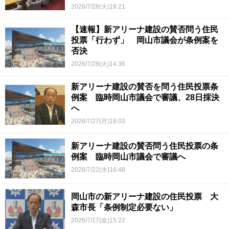
2026/7/28(火)19:21
【速報】新アリーナ建設の賛否問う住民
投票「行わず」 岡山市議会が条例案を
否決
2026/7/28(火)14:36
新アリーナ建設の賛否を問う住民投票条
例案 臨時岡山市議会で審議、28日採決
へ
2026/7/27(月)18:03
新アリーナ建設の賛否問う住民投票の条
例案 臨時岡山市議会で審議へ
2026/7/22(水)16:48
岡山市の新アリーナ建設の住民投票 大
森市長「条例制定必要ない」
2026/7/17(金)15:22