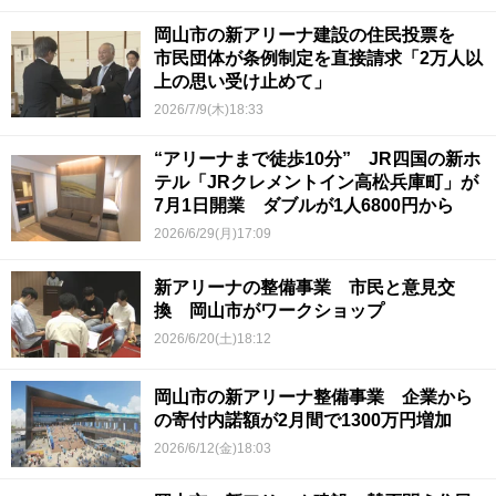
岡山市の新アリーナ建設の住民投票を
市民団体が条例制定を直接請求「2万人以
上の思い受け止めて」
2026/7/9(木)18:33
“アリーナまで徒歩10分” JR四国の新ホ
テル「JRクレメントイン高松兵庫町」が
7月1日開業 ダブルが1人6800円から
2026/6/29(月)17:09
新アリーナの整備事業 市民と意見交
換 岡山市がワークショップ
2026/6/20(土)18:12
岡山市の新アリーナ整備事業 企業から
の寄付内諾額が2月間で1300万円増加
2026/6/12(金)18:03