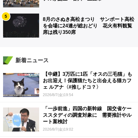
5
8月のさぬき高松まつり サンポート高松
を会場に24連が総おどり 花火有料観覧
席は残り350席
新着ニュース
【中継】3万匹に1匹「オスの三毛猫」も
お出迎え！保護猫たちと出会える猫カフ
ェ ルアナ〈#推しドコ？〉
2026/8/7(金)19:54
「一歩前進」四国の新幹線 国交省ケー
ススタディの調査対象に 需要推計やル
ート案検討
2026/8/7(金)19:02