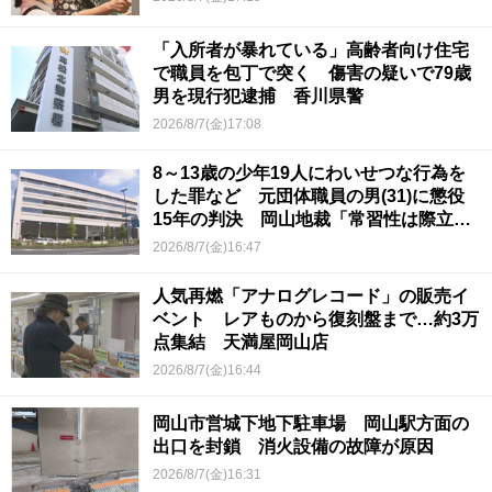
「入所者が暴れている」高齢者向け住宅
で職員を包丁で突く 傷害の疑いで79歳
男を現行犯逮捕 香川県警
2026/8/7(金)17:08
8～13歳の少年19人にわいせつな行為を
した罪など 元団体職員の男(31)に懲役
15年の判決 岡山地裁「常習性は際立っ
ていて被害結果も非常に重い」
2026/8/7(金)16:47
人気再燃「アナログレコード」の販売イ
ベント レアものから復刻盤まで…約3万
点集結 天満屋岡山店
2026/8/7(金)16:44
岡山市営城下地下駐車場 岡山駅方面の
出口を封鎖 消火設備の故障が原因
2026/8/7(金)16:31