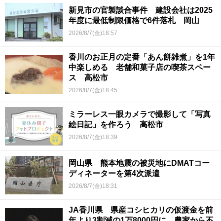
新見市の官製談合事件 建設会社は2025
年度に最低制限価格で6件落札 岡山
2026/8/7(金)18:57
香川のお正月の定番「あん餅雑煮」を1年
中楽しめる 老舗和菓子店の喫茶スペー
ス 高松市
2026/8/7(金)18:45
ミラーレス一眼カメラで撮影して「写真
絵日記」を作ろう 高松市
2026/8/7(金)18:39
岡山県 熊本地震の被災地にDMATコー
ディネーターを第4次派遣
2026/8/7(金)18:31
JA香川県 県産コシヒカリの仮渡金を前
年より3割減の1万8000円に 農家から不