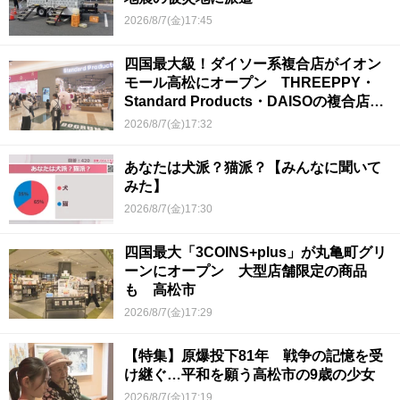
2026/8/7(金)17:45
四国最大級！ダイソー系複合店がイオン
モール高松にオープン THREEPPY・
Standard Products・DAISOの複合店は
香川県初
2026/8/7(金)17:32
あなたは犬派？猫派？【みんなに聞いて
みた】
2026/8/7(金)17:30
四国最大「3COINS+plus」が丸亀町グリ
ーンにオープン 大型店舗限定の商品
も 高松市
2026/8/7(金)17:29
【特集】原爆投下81年 戦争の記憶を受
け継ぐ…平和を願う高松市の9歳の少女
2026/8/7(金)17:19