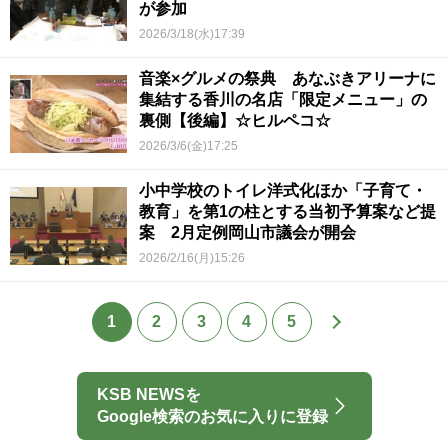
が参加
2026/3/18(水)17:39
音楽×グルメの祭典 あなぶきアリーナに
集結する香川の名店「限定メニュー」の
裏側【後編】☆ヒルペコ☆
2026/3/6(金)17:25
小中学校のトイレ洋式化ほか「子育て・
教育」を第1の柱とする当初予算案など提
案 2月定例岡山市議会が開会
2026/2/16(月)15:26
1
2
3
4
5
KSB NEWSを
Google検索のお気に入りに登録