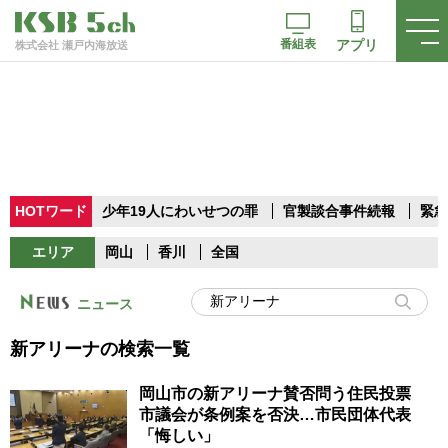
番組表
アプリ
株式会社 瀬戸内海放送
HOTワード
少年19人にわいせつの罪
官製談合事件続報
緊急
エリア
岡山
香川
全国
ニュース
新アリーナの検索一覧
岡山市の新アリーナ賛否問う住民投票
市議会が条例案を否決…市民団体代表
「悔しい」