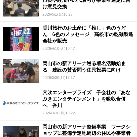
市長や経済界の代表らが事業者選定に向
け意見交換
2026/5/1(金)18:27
香川旅行のお土産に「推し」色のうど
ん 6色のメッセージ 高松市の乾麺製造
会社が販売
2026/4/10(金)10:47
岡山市の新アリーナ巡る署名活動始ま
る 建設の賛否問う住民投票に向け
2026/3/30(月)17:17
穴吹エンタープライズ 子会社の「あな
ぶきエンタテインメント」を吸収合併
へ 香川
2026/3/30(月)13:22
岡山市の新アリーナ整備事業 ワークシ
ョップに整備予定地周辺の住民や事業者