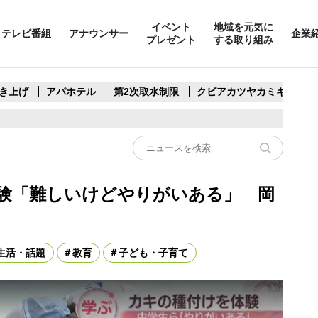
イベント
地域を元気に
テレビ番組
アナウンサー
企業
プレゼント
する取り組み
き上げ
アパホテル
第2次取水制限
クビアカツヤカミキリ
験「難しいけどやりがいある」 岡
生活・話題
教育
子ども・子育て