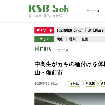
ニュース
株式会社 瀬戸内海放送
HOTワード
予定価格漏えいか
最低賃金引
エリア
岡山
香川
全国
ニュース
中高生がカキの種付けを体
山・備前市
2025/5/15 18:14
岡山
漁業