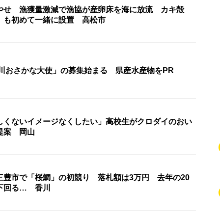
やせ 漁獲量激減で漁協が産卵床を海に放流 カキ殻
」も初めて一緒に設置 高松市
香川おさかな大使」の募集始まる 県産水産物をPR
しくないイメージなくしたい」高校生がクロダイのおい
提案 岡山
三豊市で「桜鯛」の初競り 落札額は3万円 去年の20
下回る… 香川