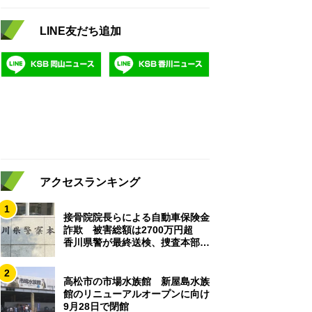
LINE友だち追加
アクセスランキング
1
接骨院院長らによる自動車保険金
詐欺 被害総額は2700万円超
香川県警が最終送検、捜査本部解
散
2
高松市の市場水族館 新屋島水族
館のリニューアルオープンに向け
9月28日で閉館