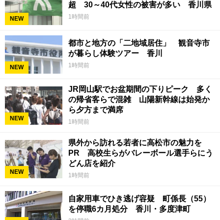
超 30～40代女性の被害が多い 香川県
1時間前
NEW
都市と地方の「二地域居住」 観音寺市
が暮らし体験ツアー 香川
1時間前
NEW
JR岡山駅でお盆期間の下りピーク 多く
の帰省客らで混雑 山陽新幹線は始発か
ら夕方まで満席
NEW
1時間前
県外から訪れる若者に高松市の魅力を
PR 高校生らがバレーボール選手らにう
どん店を紹介
NEW
1時間前
自家用車でひき逃げ容疑 町係長（55）
を停職6カ月処分 香川・多度津町