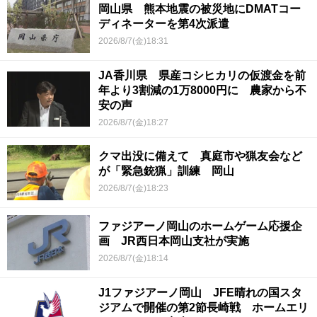
岡山県 熊本地震の被災地にDMATコー
ディネーターを第4次派遣
2026/8/7(金)18:31
JA香川県 県産コシヒカリの仮渡金を前
年より3割減の1万8000円に 農家から不
安の声
2026/8/7(金)18:27
クマ出没に備えて 真庭市や猟友会など
が「緊急銃猟」訓練 岡山
2026/8/7(金)18:23
ファジアーノ岡山のホームゲーム応援企
画 JR西日本岡山支社が実施
2026/8/7(金)18:14
J1ファジアーノ岡山 JFE晴れの国スタ
ジアムで開催の第2節長崎戦 ホームエリ