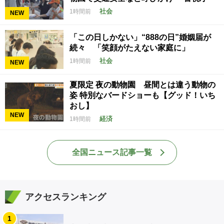
社会
1時間前
NEW
「この日しかない」“888の日”婚姻届が
続々 「笑顔がたえない家庭に」
社会
1時間前
NEW
夏限定 夜の動物園 昼間とは違う動物の
姿 特別なバードショーも【グッド！いち
おし】
NEW
経済
1時間前
全国ニュース記事一覧
アクセスランキング
1