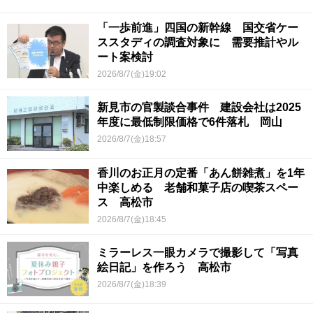
「一歩前進」四国の新幹線 国交省ケー
ススタディの調査対象に 需要推計やル
ート案検討
2026/8/7(金)19:02
新見市の官製談合事件 建設会社は2025
年度に最低制限価格で6件落札 岡山
2026/8/7(金)18:57
香川のお正月の定番「あん餅雑煮」を1年
中楽しめる 老舗和菓子店の喫茶スペー
ス 高松市
2026/8/7(金)18:45
ミラーレス一眼カメラで撮影して「写真
絵日記」を作ろう 高松市
2026/8/7(金)18:39