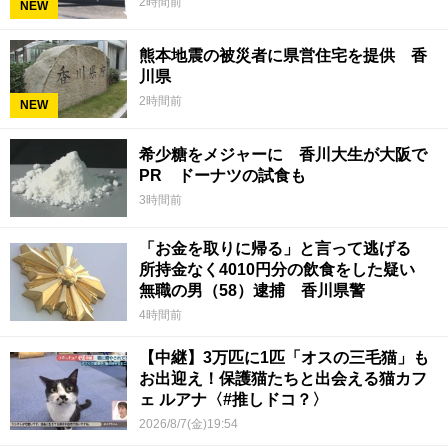
2時間前
NEW
熊本地震の被災者に県営住宅を提供 香
川県
2時間前
NEW
希少糖をメジャーに 香川大生が大阪で
PR ドーナツの試食も
3時間前
「お金を取りに帰る」と言って逃げる
所持金なく4010円分の飲食をした疑い
無職の男（58）逮捕 香川県警
4時間前
【中継】3万匹に1匹「オスの三毛猫」も
お出迎え！保護猫たちと出会える猫カフ
ェ ルアナ〈#推しドコ？〉
2026/8/7(金)19:54