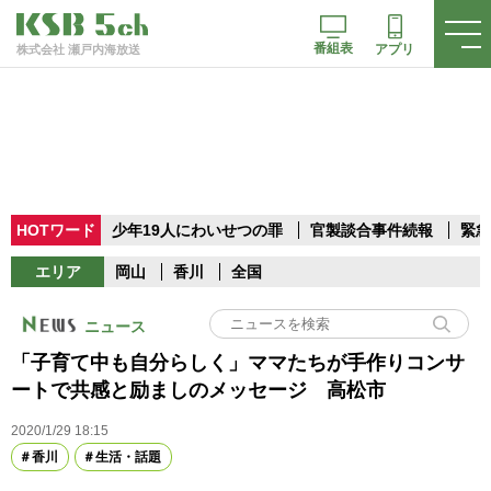
番組表
アプリ
株式会社 瀬戸内海放送
HOTワード
少年19人にわいせつの罪
官製談合事件続報
緊急
エリア
岡山
香川
全国
ニュース
「子育て中も自分らしく」ママたちが手作りコンサ
ートで共感と励ましのメッセージ 高松市
2020/1/29 18:15
香川
生活・話題