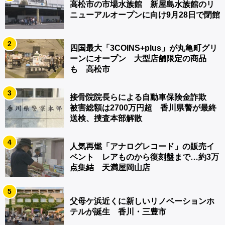
高松市の市場水族館 新屋島水族館のリ
ニューアルオープンに向け9月28日で閉館
2
四国最大「3COINS+plus」が丸亀町グリ
ーンにオープン 大型店舗限定の商品
も 高松市
3
接骨院院長らによる自動車保険金詐欺
被害総額は2700万円超 香川県警が最終
送検、捜査本部解散
4
人気再燃「アナログレコード」の販売イ
ベント レアものから復刻盤まで…約3万
点集結 天満屋岡山店
5
父母ケ浜近くに新しいリノベーションホ
テルが誕生 香川・三豊市