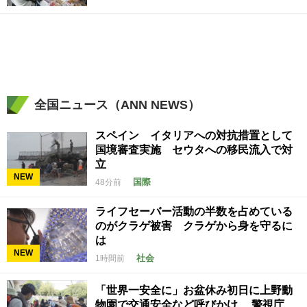
全国ニュース（ANN NEWS）
スペイン イタリアへの対抗措置として
国境審査実施 セウタへの移民流入で対
立
NEW
国際
48分前
ライフセーバー活動の半数を占めている
のがクラゲ被害 クラゲから身を守るに
は
NEW
社会
1時間前
「世界一安全に」お盆休み初日に上野動
物園で交通安全など呼びかけ 警視庁