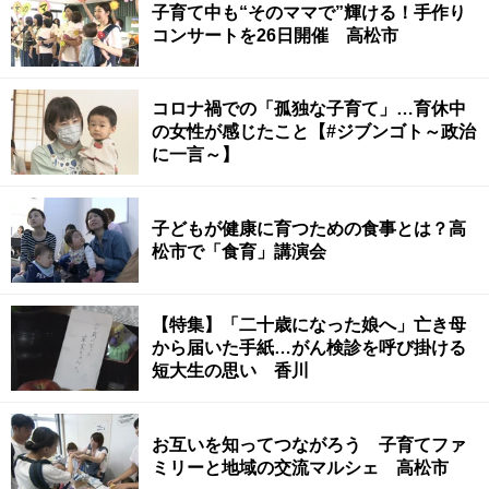
子育て中も“そのママで”輝ける！手作り
コンサートを26日開催 高松市
コロナ禍での「孤独な子育て」…育休中
の女性が感じたこと【#ジブンゴト～政治
に一言～】
子どもが健康に育つための食事とは？高
松市で「食育」講演会
【特集】「二十歳になった娘へ」亡き母
から届いた手紙…がん検診を呼び掛ける
短大生の思い 香川
お互いを知ってつながろう 子育てファ
ミリーと地域の交流マルシェ 高松市