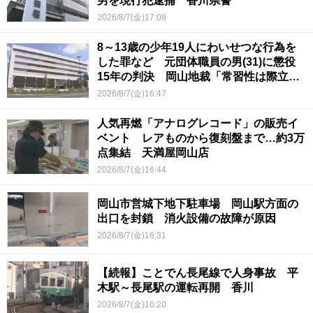
男を現行犯逮捕 香川県警
2026/8/7(金)17:08
8～13歳の少年19人にわいせつな行為を
した罪など 元団体職員の男(31)に懲役
15年の判決 岡山地裁「常習性は際立っ
ていて被害結果も非常に重い」
2026/8/7(金)16:47
人気再燃「アナログレコード」の販売イ
ベント レアものから復刻盤まで…約3万
点集結 天満屋岡山店
2026/8/7(金)16:44
岡山市営城下地下駐車場 岡山駅方面の
出口を封鎖 消火設備の故障が原因
2026/8/7(金)16:31
【続報】ことでん長尾線で人身事故 平
木駅～長尾駅の運転再開 香川
2026/8/7(金)16:20