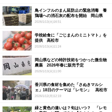
鳥インフルのまん延防止の緊急消毒 養
鶏場への消石灰の配布を開始 岡山県
2026/1/13(火)16:51
学校給食に「ごじまんのミニトマト」を
提供 高松市
2026/1/13(火)11:24
岡山県などの特許技術をつかった微生物
農薬 2026年春に販売予定
2026/1/13(火)11:00
香川県の食材を集めた「さぬきマルシ
ェ」18日のテーマは「レモン」 高松市
2026/1/12(月)12:19
緑と黄色の違いは？旬はいつ？ 「レモ