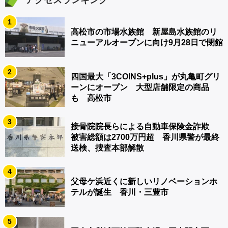
アクセスランキング
1
高松市の市場水族館 新屋島水族館のリ
ニューアルオープンに向け9月28日で閉館
2
四国最大「3COINS+plus」が丸亀町グリ
ーンにオープン 大型店舗限定の商品
も 高松市
3
接骨院院長らによる自動車保険金詐欺
被害総額は2700万円超 香川県警が最終
送検、捜査本部解散
4
父母ケ浜近くに新しいリノベーションホ
テルが誕生 香川・三豊市
5