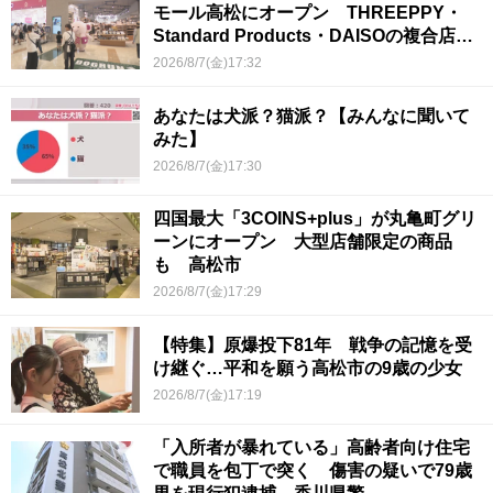
モール高松にオープン THREEPPY・
Standard Products・DAISOの複合店は
香川県初
2026/8/7(金)17:32
あなたは犬派？猫派？【みんなに聞いて
みた】
2026/8/7(金)17:30
四国最大「3COINS+plus」が丸亀町グリ
ーンにオープン 大型店舗限定の商品
も 高松市
2026/8/7(金)17:29
【特集】原爆投下81年 戦争の記憶を受
け継ぐ…平和を願う高松市の9歳の少女
2026/8/7(金)17:19
「入所者が暴れている」高齢者向け住宅
で職員を包丁で突く 傷害の疑いで79歳