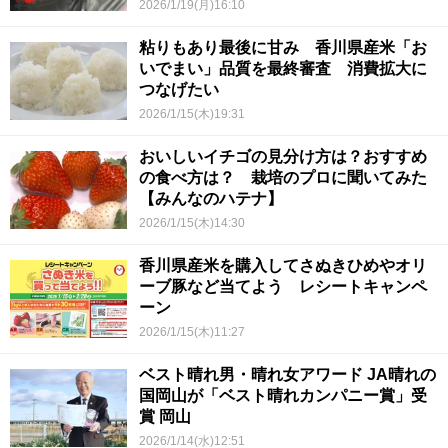
2026/1/19(月)16:10
粘りもあり最後に甘み 香川県産米「お
いでまい」品質を最終審査 消費拡大に
つなげたい
2026/1/15(木)19:31
おいしいイチゴの見分け方は？おすすめ
の食べ方は？ 栽培のプロに聞いてみた
【みんなのハテナ】
2026/1/15(木)14:30
香川県産米を購入してさぬきひめやオリ
ーブ豚など当てよう レシートキャンペ
ーン
2026/1/15(木)11:27
ベスト晴れ男・晴れ女アワード JA晴れの
国岡山が「ベスト晴れカンパニー賞」受
賞 岡山
2026/1/14(水)12:51