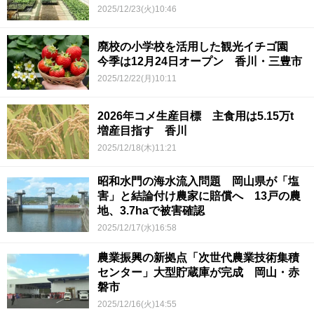
2025/12/23(火)10:46
廃校の小学校を活用した観光イチゴ園
今季は12月24日オープン 香川・三豊市
2025/12/22(月)10:11
2026年コメ生産目標 主食用は5.15万t
増産目指す 香川
2025/12/18(木)11:21
昭和水門の海水流入問題 岡山県が「塩
害」と結論付け農家に賠償へ 13戸の農
地、3.7haで被害確認
2025/12/17(水)16:58
農業振興の新拠点「次世代農業技術集積
センター」大型貯蔵庫が完成 岡山・赤
磐市
2025/12/16(火)14:55