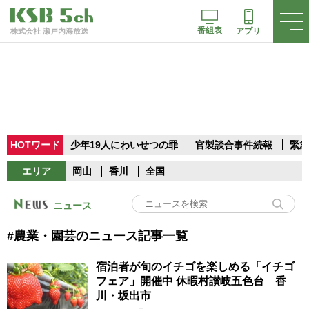
番組表
アプリ
株式会社 瀬戸内海放送
HOTワード
少年19人にわいせつの罪
官製談合事件続報
緊急
エリア
岡山
香川
全国
ニュース
#農業・園芸のニュース記事一覧
宿泊者が旬のイチゴを楽しめる「イチゴ
フェア」開催中 休暇村讃岐五色台 香
川・坂出市