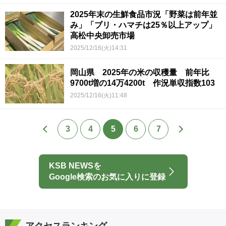
2025年末の生鮮食品市況「野菜は前年並
み」「ブリ・ハマチは25％以上アップ」
高松中央卸売市場
2025/12/16(火)14:31
岡山県 2025年の米の収穫量 前年比
9700t増の14万4200t 作況単収指数103
2025/12/16(火)11:48
3
4
5
6
7
KSB NEWSを
Google検索のお気に入りに登録