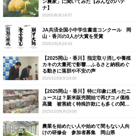
ン農家」に聞いてみた【みんなのハテ
ナ】
2026/1/8(木)16:07
JA共済全国小中学生書道コンクール 岡
山・香川の3人が大賞を受賞
2026/1/5(月)16:43
【2025岡山・香川】指定取り消しや養殖
カキの大量死で影響…ふるさと納税めぐ
る動きに落胆や不安の声
2025/12/29(月)19:00
【2025岡山・香川】特に印象に残ったニ
ュースは？新米販売開始で再びコメ価格
高騰 被害続く特殊詐欺にも多くの関心
が
2025/12/29(月)19:00
農業を始めたい人や始めて間もない人向
けの研修会 参加者募集 岡山県