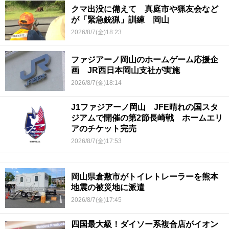
クマ出没に備えて 真庭市や猟友会など
が「緊急銃猟」訓練 岡山
2026/8/7(金)18:23
ファジアーノ岡山のホームゲーム応援企
画 JR西日本岡山支社が実施
2026/8/7(金)18:14
J1ファジアーノ岡山 JFE晴れの国スタ
ジアムで開催の第2節長崎戦 ホームエリ
アのチケット完売
2026/8/7(金)17:53
岡山県倉敷市がトイレトレーラーを熊本
地震の被災地に派遣
2026/8/7(金)17:45
四国最大級！ダイソー系複合店がイオン