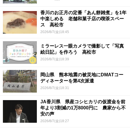
香川のお正月の定番「あん餅雑煮」を1年
中楽しめる 老舗和菓子店の喫茶スペー
ス 高松市
2026/8/7(金)18:45
ミラーレス一眼カメラで撮影して「写真
絵日記」を作ろう 高松市
2026/8/7(金)18:39
岡山県 熊本地震の被災地にDMATコー
ディネーターを第4次派遣
2026/8/7(金)18:31
JA香川県 県産コシヒカリの仮渡金を前
年より3割減の1万8000円に 農家から不
安の声
2026/8/7(金)18:27