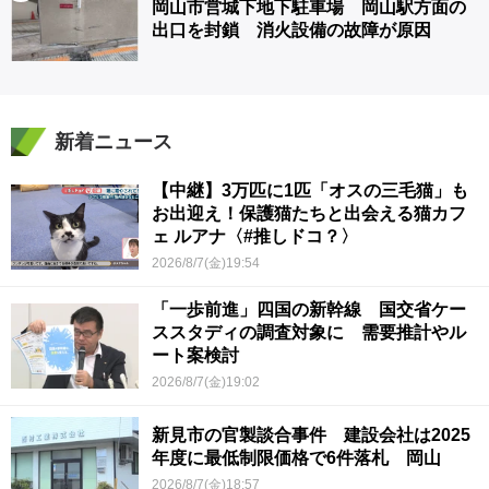
岡山市営城下地下駐車場 岡山駅方面の
出口を封鎖 消火設備の故障が原因
新着ニュース
【中継】3万匹に1匹「オスの三毛猫」も
お出迎え！保護猫たちと出会える猫カフ
ェ ルアナ〈#推しドコ？〉
2026/8/7(金)19:54
「一歩前進」四国の新幹線 国交省ケー
ススタディの調査対象に 需要推計やル
ート案検討
2026/8/7(金)19:02
新見市の官製談合事件 建設会社は2025
年度に最低制限価格で6件落札 岡山
2026/8/7(金)18:57