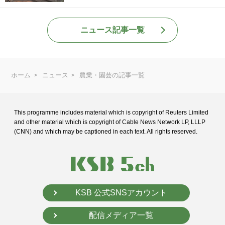
ニュース記事一覧
ホーム
ニュース
農業・園芸の記事一覧
This programme includes material which is copyright of Reuters Limited
and
other material which is copyright of Cable News Network LP, LLLP
(CNN) and
which may be captioned in each text. All rights reserved.
KSB 公式SNSアカウント
配信メディア一覧