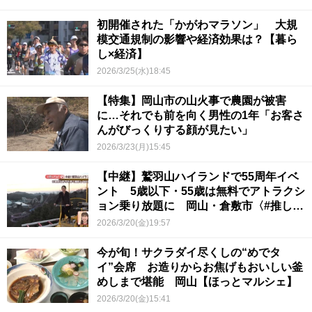
初開催された「かがわマラソン」 大規
模交通規制の影響や経済効果は？【暮ら
し×経済】
2026/3/25(水)18:45
【特集】岡山市の山火事で農園が被害
に…それでも前を向く男性の1年「お客さ
んがびっくりする顔が見たい」
2026/3/23(月)15:45
【中継】鷲羽山ハイランドで55周年イベ
ント 5歳以下・55歳は無料でアトラクシ
ョン乗り放題に 岡山・倉敷市〈#推しド
コ？〉
2026/3/20(金)19:57
今が旬！サクラダイ尽くしの“めでタ
イ”会席 お造りからお焦げもおいしい釜
めしまで堪能 岡山【ほっとマルシェ】
2026/3/20(金)15:41