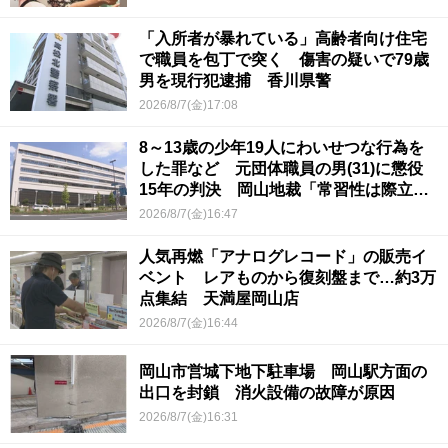
「入所者が暴れている」高齢者向け住宅
で職員を包丁で突く 傷害の疑いで79歳
男を現行犯逮捕 香川県警
2026/8/7(金)17:08
8～13歳の少年19人にわいせつな行為を
した罪など 元団体職員の男(31)に懲役
15年の判決 岡山地裁「常習性は際立っ
ていて被害結果も非常に重い」
2026/8/7(金)16:47
人気再燃「アナログレコード」の販売イ
ベント レアものから復刻盤まで…約3万
点集結 天満屋岡山店
2026/8/7(金)16:44
岡山市営城下地下駐車場 岡山駅方面の
出口を封鎖 消火設備の故障が原因
2026/8/7(金)16:31