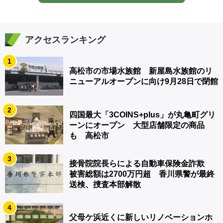
アクセスランキング
1
高松市の市場水族館 新屋島水族館のリ
ニューアルオープンに向け9月28日で閉館
2
四国最大「3COINS+plus」が丸亀町グリ
ーンにオープン 大型店舗限定の商品
も 高松市
3
接骨院院長らによる自動車保険金詐欺
被害総額は2700万円超 香川県警が最終
送検、捜査本部解散
4
父母ケ浜近くに新しいリノベーションホ