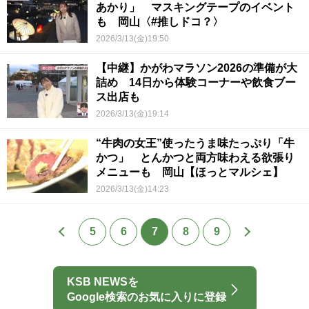
あかり」 マスキングテープのイベント
も 岡山〈#推しドコ？〉
2026/3/13(金)19:50
【中継】かがわマラソン2026の準備が大
詰め 14日から体験コーナーや飲食ブー
ス出店も
2026/3/13(金)19:14
“牛肉の女王”使ったうま味たっぷり「牛
かつ」 とんかつと両方味わえる欲張り
メニューも 岡山【ほっとマルシェ】
2026/3/13(金)14:23
5
6
7
8
9
KSB NEWSを
Google検索のお気に入りに登録