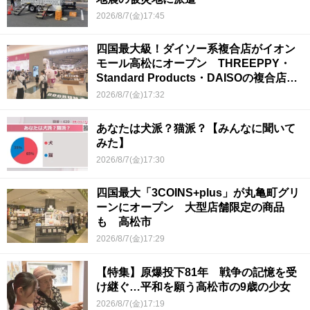
2026/8/7(金)17:45
四国最大級！ダイソー系複合店がイオン
モール高松にオープン THREEPPY・
Standard Products・DAISOの複合店は
香川県初
2026/8/7(金)17:32
あなたは犬派？猫派？【みんなに聞いて
みた】
2026/8/7(金)17:30
四国最大「3COINS+plus」が丸亀町グリ
ーンにオープン 大型店舗限定の商品
も 高松市
2026/8/7(金)17:29
【特集】原爆投下81年 戦争の記憶を受
け継ぐ…平和を願う高松市の9歳の少女
2026/8/7(金)17:19