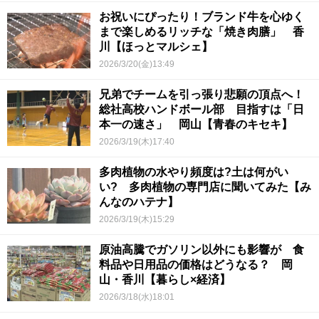
お祝いにぴったり！ブランド牛を心ゆく
まで楽しめるリッチな「焼き肉膳」 香
川【ほっとマルシェ】
2026/3/20(金)13:49
兄弟でチームを引っ張り悲願の頂点へ！
総社高校ハンドボール部 目指すは「日
本一の速さ」 岡山【青春のキセキ】
2026/3/19(木)17:40
多肉植物の水やり頻度は?土は何がい
い? 多肉植物の専門店に聞いてみた【み
んなのハテナ】
2026/3/19(木)15:29
原油高騰でガソリン以外にも影響が 食
料品や日用品の価格はどうなる？ 岡
山・香川【暮らし×経済】
2026/3/18(水)18:01