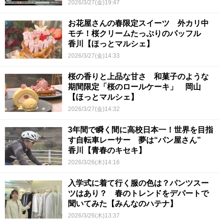
コ？〉
2026/3/27(金)19:47
お花屋さんの春限定スイーツ 外カリ中
モチ！桜クリームたっぷりのパッフル
香川【ほっとマルシェ】
2026/3/27(金)14:33
桜の香りと上品な甘さ 和菓子のような
期間限定「桜のロールケーキ」 岡山
【ほっとマルシェ】
2026/3/27(金)14:32
3年間で瞬く間に高校日本一！世界を目指
す自転車レーサー 夢は“パン屋さん”
香川【青春のキセキ】
2026/3/26(木)14:16
入学式に着て行く服の色は？パンツスー
ツはあり？ 春のトレンドをデパートで
聞いてみた【みんなのハテナ】
2026/3/26(木)13:37