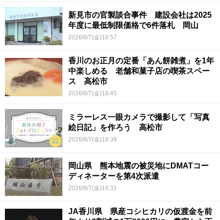
新見市の官製談合事件 建設会社は2025
年度に最低制限価格で6件落札 岡山
2026/8/7(金)18:57
香川のお正月の定番「あん餅雑煮」を1年
中楽しめる 老舗和菓子店の喫茶スペー
ス 高松市
2026/8/7(金)18:45
ミラーレス一眼カメラで撮影して「写真
絵日記」を作ろう 高松市
2026/8/7(金)18:39
岡山県 熊本地震の被災地にDMATコー
ディネーターを第4次派遣
2026/8/7(金)18:31
JA香川県 県産コシヒカリの仮渡金を前