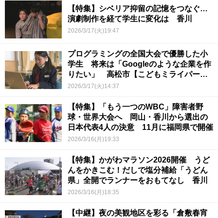
【特集】シベリア抑留の記憶をつなぐ…
演劇制作を経て学生に変化は 香川
2026/3/17(火)19:47
プログラミングの全国大会で優勝した小
学生 将来は「Googleのような企業を作
りたい」 高松市【こどもミライパー
ク】
2026/3/17(火)14:37
【特集】「もう一つのWBC」障害者野
球・世界大会へ 岡山・香川から選出の
日本代表4人の決意 11月に福岡県で開催
2026/3/16(月)19:33
【特集】かがわマラソン2026開催 うど
んをかきこむ！だしで塩分補給「うどん
県」全開でランナーをおもてなし 香川
2026/3/16(月)18:35
【中継】夜の美観地区を彩る「倉敷春宵