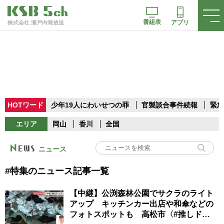
番組表
アプリ
株式会社 瀬戸内海放送
HOTワード
少年19人にわいせつの罪
官製談合事件続報
緊急
エリア
岡山
香川
全国
ニュース
#特集のニュース記事一覧
【中継】公渕森林公園でサクラのライト
アップ キッチンカー出店や和傘などの
フォトスポットも 高松市〈#推しド