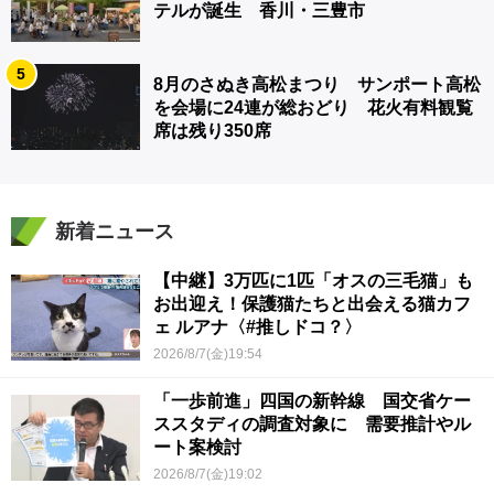
テルが誕生 香川・三豊市
5
8月のさぬき高松まつり サンポート高松
を会場に24連が総おどり 花火有料観覧
席は残り350席
新着ニュース
【中継】3万匹に1匹「オスの三毛猫」も
お出迎え！保護猫たちと出会える猫カフ
ェ ルアナ〈#推しドコ？〉
2026/8/7(金)19:54
「一歩前進」四国の新幹線 国交省ケー
ススタディの調査対象に 需要推計やル
ート案検討
2026/8/7(金)19:02