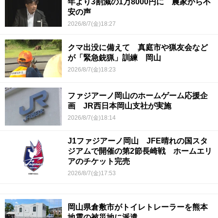
年より3割減の1万8000円に 農家から不
安の声
2026/8/7(金)18:27
クマ出没に備えて 真庭市や猟友会など
が「緊急銃猟」訓練 岡山
2026/8/7(金)18:23
ファジアーノ岡山のホームゲーム応援企
画 JR西日本岡山支社が実施
2026/8/7(金)18:14
J1ファジアーノ岡山 JFE晴れの国スタ
ジアムで開催の第2節長崎戦 ホームエリ
アのチケット完売
2026/8/7(金)17:53
岡山県倉敷市がトイレトレーラーを熊本
地震の被災地に派遣