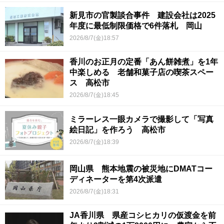
新見市の官製談合事件 建設会社は2025
年度に最低制限価格で6件落札 岡山
2026/8/7(金)18:57
香川のお正月の定番「あん餅雑煮」を1年
中楽しめる 老舗和菓子店の喫茶スペー
ス 高松市
2026/8/7(金)18:45
ミラーレス一眼カメラで撮影して「写真
絵日記」を作ろう 高松市
2026/8/7(金)18:39
岡山県 熊本地震の被災地にDMATコー
ディネーターを第4次派遣
2026/8/7(金)18:31
JA香川県 県産コシヒカリの仮渡金を前