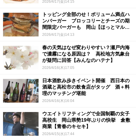
ェ】
2026/4/17(金)14:15
トッピング全部のせ！ボリューム満点ハ
ンバーガー ブロッコリーとチーズの期
間限定バーガーも 岡山【ほっとマルシ
ェ】
2026/4/17(金)14:13
春の天気はなぜ変わりやすい？瀬戸内海
で濃霧になる原因は？ 高松地方気象台
が疑問に回答【みんなのハテナ】
2026/4/16(木)17:05
日本酒飲み歩きイベント開催 西日本の
酒蔵と高松市の飲食店がタッグ 酒＋料
理のマッチング堪能
2026/4/16(木)16:04
ウエイトリフティングで全国制覇の女子
高校生 岡山県勢19年ぶりの快挙 倉敷
商業【青春のキセキ】
2026/4/15(水)17:44