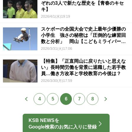
ぞれの3人で新たな歴史を【青春のキセ
キ】
2026/4/1(水)19:19
スケボーの全国大会で史上最年少優勝の
小学生 強さの秘密は「圧倒的な練習回
数と分析」 岡山【こどもミライパー
ク】
2026/3/31(火)17:06
【特集】「正直岡山に戻りたいと思えな
い」長時間労働を背景に退職した若手教
員…働き方改革と学校教育の今後は？
2026/3/30(月)17:59
4
5
6
7
8
KSB NEWSを
Google検索のお気に入りに登録