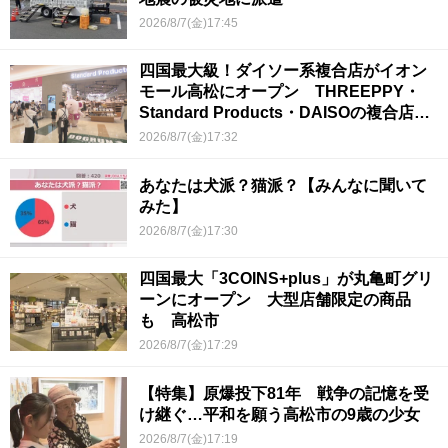
2026/8/7(金)17:45
四国最大級！ダイソー系複合店がイオン
モール高松にオープン THREEPPY・
Standard Products・DAISOの複合店は
香川県初
2026/8/7(金)17:32
あなたは犬派？猫派？【みんなに聞いて
みた】
2026/8/7(金)17:30
四国最大「3COINS+plus」が丸亀町グリ
ーンにオープン 大型店舗限定の商品
も 高松市
2026/8/7(金)17:29
【特集】原爆投下81年 戦争の記憶を受
け継ぐ…平和を願う高松市の9歳の少女
2026/8/7(金)17:19