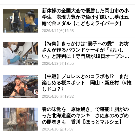
新体操の全国大会で優勝した岡山市の小
学生 表現力豊かで負けず嫌い…夢は五
輪で金メダル【こどもミライパーク】
2026/4/14(火)16:58
【特集】きっかけは“妻子への愛” お坊
さんが作るパウンドケーキが「おいし
い」と評判に！専門店が19日オープン
岡山市
2026/4/13(月)18:55
【中継】プロレスとのコラボも!? まだ
楽しめる桜スポット 岡山・新庄村〈#推
しドコ？〉
2026/4/10(金)19:32
春の味覚を「原始焼き」で堪能！脂がの
った北海道産のキンキ さぬきのめざめ
の豚巻きも 香川【ほっとマルシェ】
2026/4/10(金)15:07