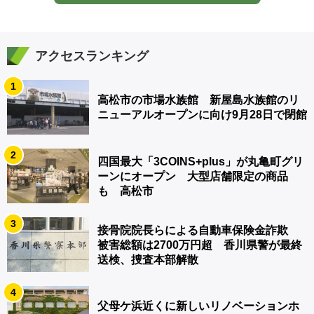
アクセスランキング
1
高松市の市場水族館 新屋島水族館のリ
ニューアルオープンに向け9月28日で閉館
2
四国最大「3COINS+plus」が丸亀町グリ
ーンにオープン 大型店舗限定の商品
も 高松市
3
接骨院院長らによる自動車保険金詐欺
被害総額は2700万円超 香川県警が最終
送検、捜査本部解散
4
父母ケ浜近くに新しいリノベーションホ