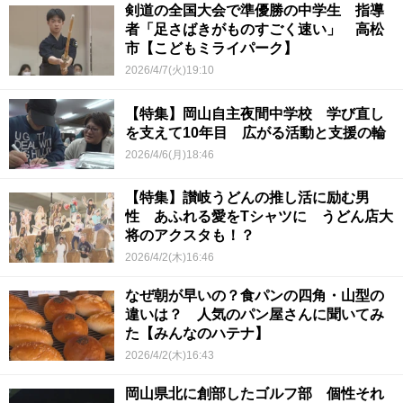
剣道の全国大会で準優勝の中学生 指導
者「足さばきがものすごく速い」 高松
市【こどもミライパーク】
2026/4/7(火)19:10
【特集】岡山自主夜間中学校 学び直し
を支えて10年目 広がる活動と支援の輪
2026/4/6(月)18:46
【特集】讃岐うどんの推し活に励む男
性 あふれる愛をTシャツに うどん店大
将のアクスタも！？
2026/4/2(木)16:46
なぜ朝が早いの？食パンの四角・山型の
違いは？ 人気のパン屋さんに聞いてみ
た【みんなのハテナ】
2026/4/2(木)16:43
岡山県北に創部したゴルフ部 個性それ