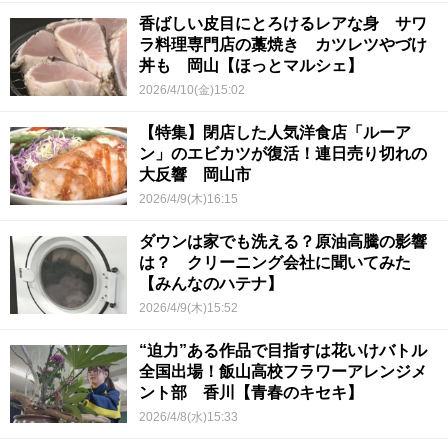
香ばしい皮目にとろけるレアな身 サワ
ラ料理専門店の藁焼き カツレツやづけ
丼も 岡山【ほっとマルシェ】
2026/4/10(金)15:02
【特集】閉店した人気洋食店「ルーア
ン」のエビカツが復活！連日売り切れの
大反響 岡山市
2026/4/9(木)16:15
ダウンは家でも洗える？原油高騰の影響
は？ クリーニング会社に聞いてみた
【みんなのハテナ】
2026/4/9(木)15:52
“迫力”ある作品で目指すは花いけバトル
全国出場！飯山高校フラワーアレンジメ
ント部 香川【青春のキセキ】
2026/4/8(水)15:33