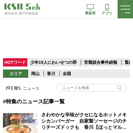
番組表
アプリ
株式会社 瀬戸内海放送
HOTワード
少年19人にわいせつの罪
官製談合事件続報
緊急
エリア
岡山
香川
全国
ニュース
#特集のニュース記事一覧
さわやかな辛味がクセになるホットメキ
シカンバーガー 自家製ソーセージのチ
リチーズドックも 香川【ほっとマルシ