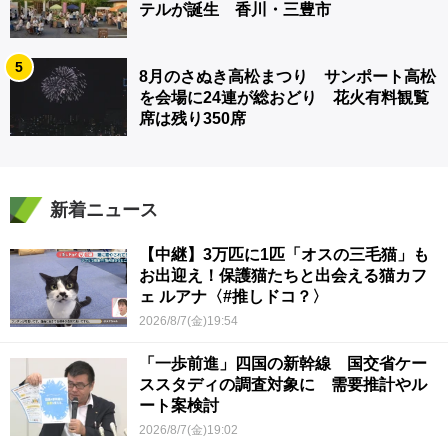
テルが誕生 香川・三豊市
5
8月のさぬき高松まつり サンポート高松
を会場に24連が総おどり 花火有料観覧
席は残り350席
新着ニュース
【中継】3万匹に1匹「オスの三毛猫」も
お出迎え！保護猫たちと出会える猫カフ
ェ ルアナ〈#推しドコ？〉
2026/8/7(金)19:54
「一歩前進」四国の新幹線 国交省ケー
ススタディの調査対象に 需要推計やル
ート案検討
2026/8/7(金)19:02