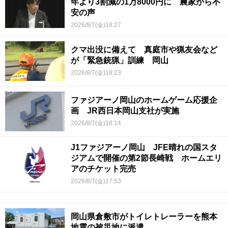
年より3割減の1万8000円に 農家から不
安の声
2026/8/7(金)18:27
クマ出没に備えて 真庭市や猟友会など
が「緊急銃猟」訓練 岡山
2026/8/7(金)18:23
ファジアーノ岡山のホームゲーム応援企
画 JR西日本岡山支社が実施
2026/8/7(金)18:14
J1ファジアーノ岡山 JFE晴れの国スタ
ジアムで開催の第2節長崎戦 ホームエリ
アのチケット完売
2026/8/7(金)17:53
岡山県倉敷市がトイレトレーラーを熊本
地震の被災地に派遣