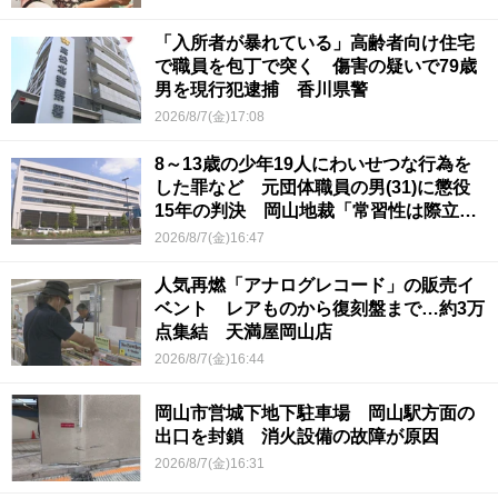
「入所者が暴れている」高齢者向け住宅
で職員を包丁で突く 傷害の疑いで79歳
男を現行犯逮捕 香川県警
2026/8/7(金)17:08
8～13歳の少年19人にわいせつな行為を
した罪など 元団体職員の男(31)に懲役
15年の判決 岡山地裁「常習性は際立っ
ていて被害結果も非常に重い」
2026/8/7(金)16:47
人気再燃「アナログレコード」の販売イ
ベント レアものから復刻盤まで…約3万
点集結 天満屋岡山店
2026/8/7(金)16:44
岡山市営城下地下駐車場 岡山駅方面の
出口を封鎖 消火設備の故障が原因
2026/8/7(金)16:31